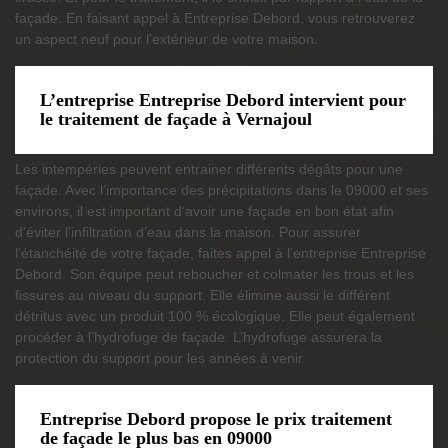
façade. En faisant appel à Entreprise Debord, vous retrouverez
un aspect neuf pour l’extérieur de votre maison.
L’entreprise Entreprise Debord intervient pour
le traitement de façade à Vernajoul
Les intempéries peuvent entrainer différents dégâts pour une
façade. Avec l’importance des précipitations dans le 09000 et ses
environs, il est important d’avoir une façade en bon état afin
d’éviter l’infiltration d’eau dans la maison. Pour assurer
l’étanchéité de votre façade, faites appel à l’entreprise Entreprise
Debord. Son équipe peut reboucher et colmater les trous et les
fissures au niveau du support. Elle élimine aussi le différent
détritus avec un produit 100 % écologique. Elle peut également
procéder à l’hydrofuge de façade. L’hydrofuge assurera la
protection du support pour les années à venir.
Entreprise Debord propose le prix traitement
de façade le plus bas en 09000