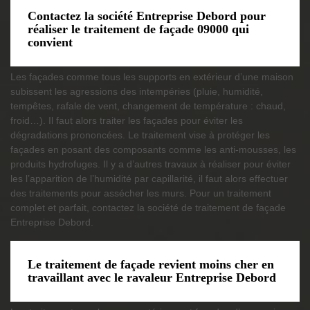
Contactez la société Entreprise Debord pour
réaliser le traitement de façade 09000 qui
convient
Les façades comme tous les supports en extérieur d’une maison
subissent les agressions des intempéries (pluie, humidité,
tempêtes, rafale de vent, changement de température : chaud,
froid…). Il faut alors traiter les façades pour éviter les
dégradations prononcées. Le traitement vise à protéger les
façades en posant des composants comme les anti-mousses, les
produits hydrofuges. Il y a d’autres travaux à réaliser pour éviter
les l’apparition de l’humidité par capillarité, il faut alors effectuer
des traitements pour assécher les murs. Pour un traitement
complet et parfait, contactez la société de traitement de façade
Entreprise Debord.
Le traitement de façade revient moins cher en
travaillant avec le ravaleur Entreprise Debord