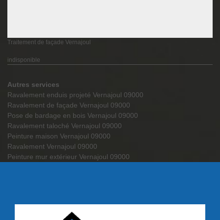
Traitement de façade Vernajoul
indisponible
Autres services
Ravalement enduis projeté Vernajoul 09000
Ravalement de façade Vernajoul 09000
Pose de bardage en bois Vernajoul 09000
Ravalement taloché Vernajoul 09000
Peinture maison Vernajoul 09000
Ravalement Vernajoul 09000
Peinture mur extérieur Vernajoul 09000