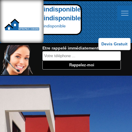
indisponible
indisponible
indisponible
Devis Gratuit
Etre rappelé immédiatement: