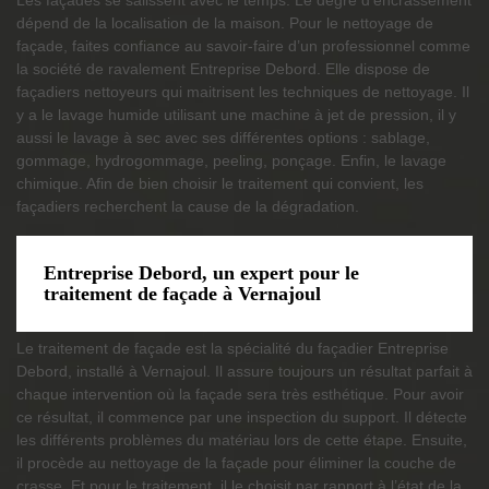
dépend de la localisation de la maison. Pour le nettoyage de
façade, faites confiance au savoir-faire d’un professionnel comme
la société de ravalement Entreprise Debord. Elle dispose de
façadiers nettoyeurs qui maitrisent les techniques de nettoyage. Il
y a le lavage humide utilisant une machine à jet de pression, il y
aussi le lavage à sec avec ses différentes options : sablage,
gommage, hydrogommage, peeling, ponçage. Enfin, le lavage
chimique. Afin de bien choisir le traitement qui convient, les
façadiers recherchent la cause de la dégradation.
Entreprise Debord, un expert pour le
traitement de façade à Vernajoul
Le traitement de façade est la spécialité du façadier Entreprise
Debord, installé à Vernajoul. Il assure toujours un résultat parfait à
chaque intervention où la façade sera très esthétique. Pour avoir
ce résultat, il commence par une inspection du support. Il détecte
les différents problèmes du matériau lors de cette étape. Ensuite,
il procède au nettoyage de la façade pour éliminer la couche de
crasse. Et pour le traitement, il le choisit par rapport à l’état de la