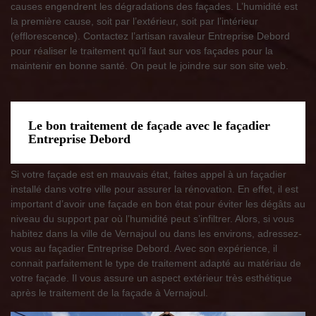
causes engendrent les dégradations des façades. L’humidité est
la première cause, soit par l’extérieur, soit par l’intérieur
(efflorescence). Contactez l’artisan ravaleur Entreprise Debord
pour réaliser le traitement qu’il faut sur vos façades pour la
maintenir en bonne santé. On peut le joindre sur son site web.
Le bon traitement de façade avec le façadier
Entreprise Debord
Si votre façade est en mauvais état, faites appel à un façadier
installé dans votre ville pour assurer la rénovation. En effet, il est
important d’avoir une façade en bon état pour éviter les dégâts au
niveau du support par où l’humidité peut s’infiltrer. Alors, si vous
habitez dans la ville de Vernajoul ou dans les environs, adressez-
vous au façadier Entreprise Debord. Avec son expérience, il
connait parfaitement le type de traitement adapté au matériau de
votre façade. Il vous assure un aspect extérieur très esthétique
après le traitement de la façade à Vernajoul.