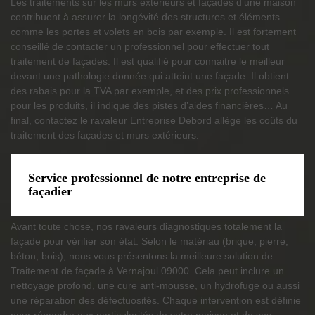
Les traitements sur les murs extérieurs et façades d’une maison
contribuent à assurer la longévité des structures et éléments
comme les portes et volets en bois par exemple. Il est fortement
conseillé de contacter un professionnel pour effectuer tout
traitement de façades. Il est qualifié pour connaitre le meilleur
devant une pathologie donnée qui atteint une façade. Il obtient
des rabais pour la TVA par exemple, et des prix professionnels
pour les produits, il indique des pistes d’aides financières… Au
final, contactez le ravaleur Entreprise Debord allège les coûts du
traitement des façades et murs extérieurs.
Service professionnel de notre entreprise de
façadier
Avant toute chose, nos ravaleurs diagnostiques totalement la
façade pour vérifier son état. Selon le matériau (brique, pierre,
béton, bois), nous vous présentons la meilleure solution de
Traitement de façade à Vernajoul 09000. Cela peut inclure un
nettoyage profond, une cure anti-mousse, un hydrofuge ou aussi
une réparation des défectuosités. Chaque intervention est définie