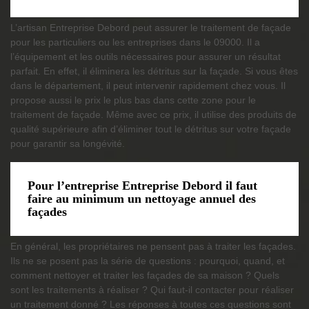
L’artisan Entreprise Debord peut assurer le traitement de façade
pour les particuliers ou les entreprises dans le 09000. Il a
l’équipement et les outils nécessaires pour assurer un résultat
parfait. En effet, il éliminera les détritus sur la façade. Si vous êtes
dans le département, il peut intervenir rapidement chez vous. Il
propose aussi le prix le plus bas dans cette zone pour le
traitement de façade. Même avec ce prix, il utilise des produits de
qualité supérieure afin d’éliminer tout le détritus sur votre façade
pour garantir sa longévité.
Pour l’entreprise Entreprise Debord il faut
faire au minimum un nettoyage annuel des
façades
En général, les propriétaires ne pensent pas à traiter les façades.
Ils ne se posent pas la série de questions : pourquoi, quand, et
comment nettoyer et traiter les façades de sa maison ? Quels
sont les traitements à réaliser ? Qui faut-il contacter pour réaliser
un traitement donné ? Les réponses à toutes ces questions sont