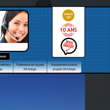
extérieur
Traitement de façade
Ravalement enduis
ge
09 Ariège
projeté 09 Ariège