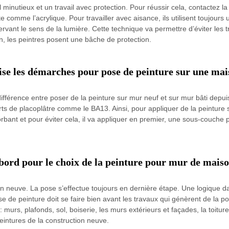
 minutieux et un travail avec protection. Pour réussir cela, contactez l
e comme l’acrylique. Pour travailler avec aisance, ils utilisent toujours
vant le sens de la lumière. Cette technique va permettre d’éviter les 
n, les peintres posent une bâche de protection.
ise les démarches pour pose de peinture sur une mai
e différence entre poser de la peinture sur mur neuf et sur mur bâti dep
ts de placoplâtre comme le BA13. Ainsi, pour appliquer de la peinture s
orbant et pour éviter cela, il va appliquer en premier, une sous-couche 
ebord pour le choix de la peinture pour mur de mais
ion neuve. La pose s’effectue toujours en dernière étape. Une logique da
 de peinture doit se faire bien avant les travaux qui génèrent de la pous
ns : murs, plafonds, sol, boiserie, les murs extérieurs et façades, la toit
intures de la construction neuve.