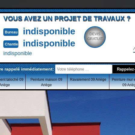
VOUS AVEZ UN PROJET DE TRAVAUX ?
indisponible
Bureau
DEVIS
GRATUIT
indisponible
Chantier
indisponible
re rappelé immédiatement:
ent taloché 09
Peinture maison 09
Ravalement 09 Ariège
Peinture mur 
Ariège
Ariège
09 Ariè