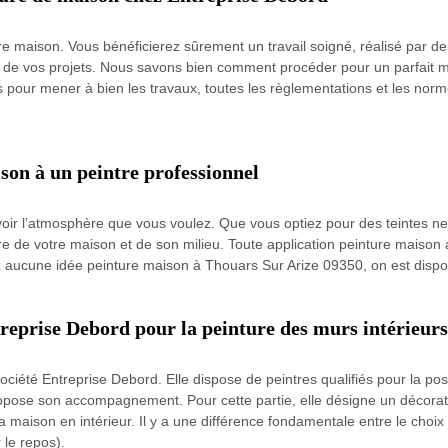
otre maison. Vous bénéficierez sûrement un travail soigné, réalisé par 
de vos projets. Nous savons bien comment procéder pour un parfait m
 pour mener à bien les travaux, toutes les règlementations et les norm
son à un peintre professionnel
voir l’atmosphère que vous voulez. Que vous optiez pour des teintes ne
ture de votre maison et de son milieu. Toute application peinture maiso
ez aucune idée peinture maison à Thouars Sur Arize 09350, on est disp
ntreprise Debord pour la peinture des murs intérieurs
société Entreprise Debord. Elle dispose de peintres qualifiés pour la pos
 propose son accompagnement. Pour cette partie, elle désigne un déco
 la maison en intérieur. Il y a une différence fondamentale entre le choi
 le repos).