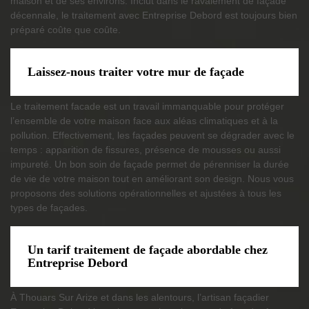
maison et de ses environs. Inclut dans le ravalement de façade
décennale, le traitement avec Entreprise Debord est toujours bien
préparé coûte que coûte.
Laissez-nous traiter votre mur de façade
Le traitement facade est un travail immanquable pour protéger
l’ensemble de votre maison face aux aléas climatiques et à la
pollution. Effectivement, les façades peuvent se dégrader avec le
temps : apparition de fissures, présence de mousses ou aussi
impureté. Un bon soin de façade permet de pérenniser la durée
de vie de votre maison tout en améliorant son design. Nous vous
proposons des solutions opérationnelles et ajustées à tous les
types de façades.
Un tarif traitement de façade abordable chez
Entreprise Debord
À Thouars Sur Arize et dans les alentours, l’artisan façadier