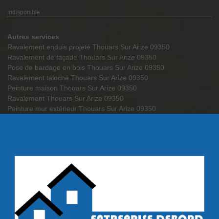
indisponible
Autres services
Ravalement enduis projeté Thouars Sur Arize 09350
Ravalement de façade Thouars Sur Arize 09350
Pose de bardage en bois Thouars Sur Arize 09350
Ravalement taloché Thouars Sur Arize 09350
Peinture maison Thouars Sur Arize 09350
Ravalement Thouars Sur Arize 09350
Peinture mur extérieur Thouars Sur Arize 09350