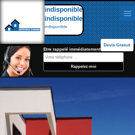
indisponible
indisponible
indisponible
Devis Gratuit
Etre rappelé immédiatement: