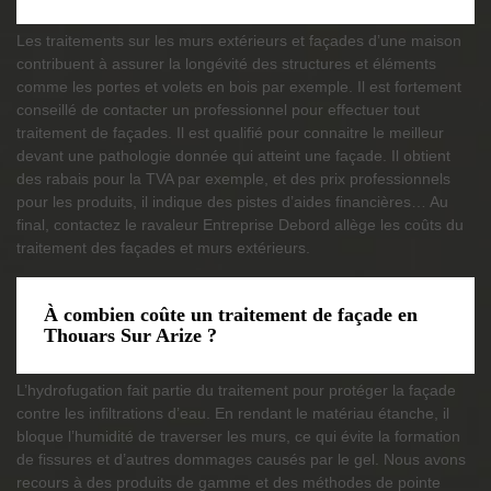
Les traitements sur les murs extérieurs et façades d’une maison
contribuent à assurer la longévité des structures et éléments
comme les portes et volets en bois par exemple. Il est fortement
conseillé de contacter un professionnel pour effectuer tout
traitement de façades. Il est qualifié pour connaitre le meilleur
devant une pathologie donnée qui atteint une façade. Il obtient
des rabais pour la TVA par exemple, et des prix professionnels
pour les produits, il indique des pistes d’aides financières… Au
final, contactez le ravaleur Entreprise Debord allège les coûts du
traitement des façades et murs extérieurs.
À combien coûte un traitement de façade en
Thouars Sur Arize ?
L’hydrofugation fait partie du traitement pour protéger la façade
contre les infiltrations d’eau. En rendant le matériau étanche, il
bloque l’humidité de traverser les murs, ce qui évite la formation
de fissures et d’autres dommages causés par le gel. Nous avons
recours à des produits de gamme et des méthodes de pointe