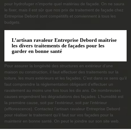
pour hydrofuger n’importe quel matériau de façade. On ne saura
le fixer, mais il est sûr que nos prix de traitement de façade chez
Entreprise Debord sont compétitifs et conviennent à tous les
budgets.
L’artisan ravaleur Entreprise Debord maitrise
les divers traitements de façades pour les
garder en bonne santé
Pour assurer la longévité des structures en extérieur d’une
maison ou construction, il faut effectuer des traitements sur la
toiture, les murs extérieurs et les façades. C’est dans ce sens qu’il
faut comprendre la réglementation obligeant d’effectuer un
ravalement au moins une fois tous les dix ans. De nombreuses
causes engendrent les dégradations des façades. L’humidité est
la première cause, soit par l’extérieur, soit par l’intérieur
(efflorescence). Contactez l’artisan ravaleur Entreprise Debord
pour réaliser le traitement qu’il faut sur vos façades pour la
maintenir en bonne santé. On peut le joindre sur son site web.