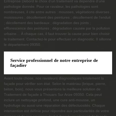
Entreprise Debord le choix d’un traitement va dépendre d’une
pathologie donnée. Pour ce ravaleur, les pathologies sont
nombreuses, il cite entre autres : mousses, végétations diverses ;
moisissures ; décollement des peintures ; décollement de l’enduit
; décollement des bardeaux ; dégradation des joints ;
efflorescence des peintures ; dégradation causée par la pollution
urbaine… À chaque cas, il faut trouver la cause pour bien choisir
le traitement. Contactez-le pour effectuer un diagnostic. Il sillonne
le département 09350.
Service professionnel de notre entreprise de
façadier
Avant toute chose, nos ravaleurs diagnostiques totalement la
façade pour vérifier son état. Selon le matériau (brique, pierre,
béton, bois), nous vous présentons la meilleure solution de
Traitement de façade à Thouars Sur Arize 09350. Cela peut
inclure un nettoyage profond, une cure anti-mousse, un
hydrofuge ou aussi une réparation des défectuosités. Chaque
intervention est définie pour répondre aux particularités de votre