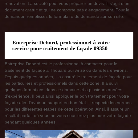
rénovation. La société peut vous préparer un devis. Il s’agit d’un
document gratuit et qui ne comporte pas d’engagement. Pour le
demander, remplissez le formulaire de demande sur son site.
Entreprise Debord, professionnel à votre
service pour traitement de façade 09350
Entreprise Debord est le professionnel à contacter pour le
traitement de façade à Thouars Sur Arize ou dans les environs.
Depuis quelques années, il a assuré le traitement de façade pour
les particuliers et professionnels dans cette zone. Il a suivi
quelques formations dans ce domaine et a plusieurs années
d’expérience. Il peut ainsi appliquer le bon traitement pour votre
façade afin d’avoir un support en bon état. Il respecte les normes
pour les différentes étapes de cette opération. Ainsi, il assure un
résultat parfait où vous ne vous soucierez plus pour votre façade
pendant quelques années.