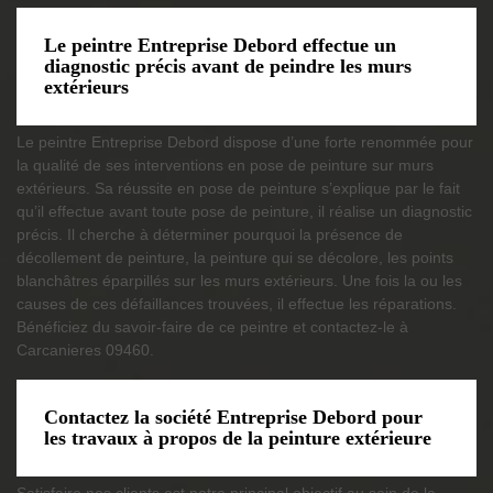
Le peintre Entreprise Debord effectue un
diagnostic précis avant de peindre les murs
extérieurs
Le peintre Entreprise Debord dispose d’une forte renommée pour
la qualité de ses interventions en pose de peinture sur murs
extérieurs. Sa réussite en pose de peinture s’explique par le fait
qu’il effectue avant toute pose de peinture, il réalise un diagnostic
précis. Il cherche à déterminer pourquoi la présence de
décollement de peinture, la peinture qui se décolore, les points
blanchâtres éparpillés sur les murs extérieurs. Une fois la ou les
causes de ces défaillances trouvées, il effectue les réparations.
Bénéficiez du savoir-faire de ce peintre et contactez-le à
Carcanieres 09460.
Contactez la société Entreprise Debord pour
les travaux à propos de la peinture extérieure
Satisfaire nos clients est notre principal objectif au sein de la