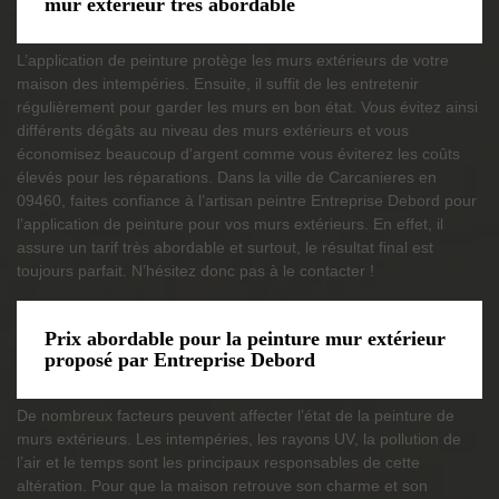
mur extérieur très abordable
L’application de peinture protège les murs extérieurs de votre
maison des intempéries. Ensuite, il suffit de les entretenir
régulièrement pour garder les murs en bon état. Vous évitez ainsi
différents dégâts au niveau des murs extérieurs et vous
économisez beaucoup d'argent comme vous éviterez les coûts
élevés pour les réparations. Dans la ville de Carcanieres en
09460, faites confiance à l’artisan peintre Entreprise Debord pour
l’application de peinture pour vos murs extérieurs. En effet, il
assure un tarif très abordable et surtout, le résultat final est
toujours parfait. N’hésitez donc pas à le contacter !
Prix abordable pour la peinture mur extérieur
proposé par Entreprise Debord
De nombreux facteurs peuvent affecter l’état de la peinture de
murs extérieurs. Les intempéries, les rayons UV, la pollution de
l’air et le temps sont les principaux responsables de cette
altération. Pour que la maison retrouve son charme et son