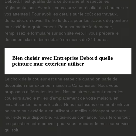
Debord. Il est qualifié dans ce domaine et respecte les
règlementations. Avec lui, vous aurez un résultat à la hauteur de
vos attentes ! Pour avoir les détails sur le coût des travaux,
demandez un devis. Il offre le devis pour les travaux de peinture
mur extérieur gratuitement. Pour soumettre la demande,
remplissez le formulaire sur son site web. Il vous prépare le
document clair et bien détaillé en moins de 24 heures.
Bien choisir avec Entreprise Debord quelle
peinture mur extérieur utiliser
Le choix de la couleur est une étape clé quand on parle de
décoration mur extérieur maison à Carcanieres. Nous vous
proposons différentes teintes. Nos peintres sauront marier les
couleurs avec le milieu d’emplacement de votre maison, en
misant sur les normes locales. Nous maitrisons comment enlever
peinture mur extérieur en utilisant le meilleur décapant peinture
mur extérieur disponible. Faites-nous confiance, nous ferons tout
ce qui est en notre pouvoir pour vous procurer le meilleur service
qui soit.