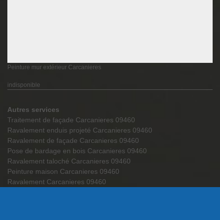
Peinture mur extérieur Carcanieres
indisponible
Autres services
Traitement de façade Carcanieres 09460
Ravalement enduis projeté Carcanieres 09460
Ravalement de façade Carcanieres 09460
Pose de bardage en bois Carcanieres 09460
Ravalement taloché Carcanieres 09460
Peinture maison Carcanieres 09460
Ravalement Carcanieres 09460