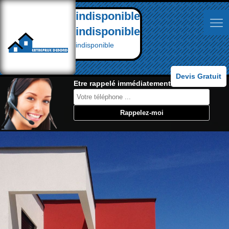
indisponible
indisponible
indisponible
Devis Gratuit
Etre rappelé immédiatement: