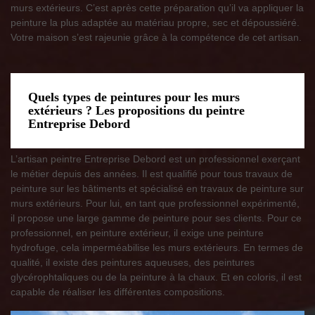
murs extérieurs. C’est après cette préparation qu’il va appliquer la
peinture la plus adaptée au matériau propre, sec et dépoussiéré.
Votre maison s’est rajeunie grâce à la compétence de cet artisan.
Quels types de peintures pour les murs
extérieurs ? Les propositions du peintre
Entreprise Debord
L’artisan peintre Entreprise Debord est un professionnel exerçant
le métier depuis des années. Il est qualifié pour tous travaux de
peinture sur les bâtiments et spécialisé en travaux de peinture sur
murs extérieurs. Pour lui, en tant que professionnel expérimenté,
il propose une large gamme de peinture pour ses clients. Pour ce
professionnel, en peinture extérieur, il exige une peinture
hydrofuge, cela imperméabilise les murs extérieurs. En termes de
qualité, il existe des peintures aqueuses, des peintures
glycérophtaliques ou de la peinture à la chaux. Et en coloris, il est
capable de réaliser les différentes compositions.