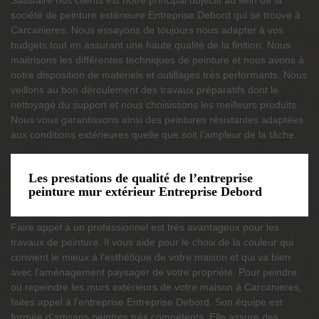
société de peinture extérieure Entreprise Debord qui se trouve à
Carcanieres. Nous essayons de toujours nous adapter à vos
budgets tout en assurant une haute qualité de la finition. Nous
maitrisons les différentes techniques de peinture et nous avons à
notre disposition de matériels et outillages très performants. Nous
veillons au bon déroulement des travaux préparatifs dont le
nettoyage du support et nous choisissons les meilleurs produits.
Nous vous garantissons ainsi des peintures résistantes adaptées
aux conditions extérieures quelle que soit l’ampleur de la tâche.
Les prestations de qualité de l’entreprise
peinture mur extérieur Entreprise Debord
Faire appel à un professionnel est très avantageux pour les
travaux de peinture. Il vous aide pour le choix de la couleur qui
convient le mieux à l'esthétique de votre maison et qui va bien
avec l'aménagement paysager de votre propriété. Pour peindre
ou repeindre les murs extérieurs de votre maison à Carcanieres,
faites appel à l’entreprise Entreprise Debord. Son équipe est
formée d’artisans peintres très compétents. Elle assure des