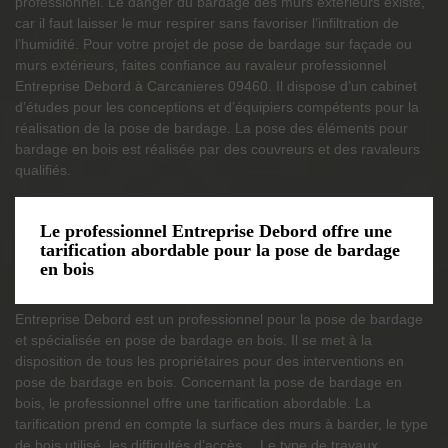
professionnel. Le danger du bardage des murs extérieurs existe,
car il faut laisser le mur respirer sans favoriser l’infiltration de
l’humidité. Pour votre projet de pose de bardage sur façade ou
murs extérieurs, faites confiance au ravaleur professionnel
Entreprise Debord à Carcanieres 09460. Il dispose d’un cabinet
d’études pour les conceptions et d’équipiers compétents pour la
réalisation de la pose de bardage. La pose des éléments pour
bardage en bois est réalisée par des couvreurs et des ravaleurs
qualifiés.
Le professionnel Entreprise Debord offre une
tarification abordable pour la pose de bardage
en bois
Entreprise Debord est un professionnel pour la pose de bardage
et spécialisée en pose de bardage en bois. Il se met à la
disposition de tous les propriétaires pour des interventions en
pose de bardage en bois. Concernant la pose de bardage en
bois, le professionnel offre une tarification abordable. La
tarification prend en compte la surface des murs à barder, le type
de bois utilisé, les difficultés d’accès… Le type de travaux