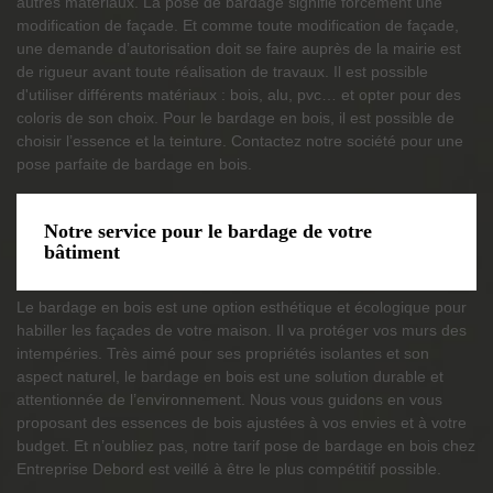
autres matériaux. La pose de bardage signifie forcément une
modification de façade. Et comme toute modification de façade,
une demande d’autorisation doit se faire auprès de la mairie est
de rigueur avant toute réalisation de travaux. Il est possible
d'utiliser différents matériaux : bois, alu, pvc… et opter pour des
coloris de son choix. Pour le bardage en bois, il est possible de
choisir l’essence et la teinture. Contactez notre société pour une
pose parfaite de bardage en bois.
Notre service pour le bardage de votre
bâtiment
Le bardage en bois est une option esthétique et écologique pour
habiller les façades de votre maison. Il va protéger vos murs des
intempéries. Très aimé pour ses propriétés isolantes et son
aspect naturel, le bardage en bois est une solution durable et
attentionnée de l’environnement. Nous vous guidons en vous
proposant des essences de bois ajustées à vos envies et à votre
budget. Et n’oubliez pas, notre tarif pose de bardage en bois chez
Entreprise Debord est veillé à être le plus compétitif possible.