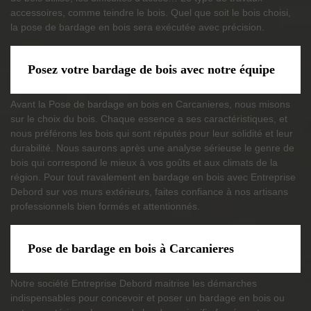
accessoires, comme teindre le bois. Quel que soit le bois choisi,
la pose de bardage en bois sera exécutée avec précision.
Posez votre bardage de bois avec notre équipe
Avant la Pose de bardage en bois en Carcanieres, nous misons
sur le choix du bois. Chaque essence a ses caractéristiques, et
nous préférons les bois qui sont réputés pour leur solidité et leur
durabilité. Nous saurons après une analyse sérieuse le genre de
bois qui correspond le mieux à vos goûts et aux climats de la
région. Pour tout ravalement en bardage en bois avec Entreprise
Debord sur vos murs extérieurs, faites confiance à nos artisans
professionnels bien formés et attentionnés.
Pose de bardage en bois à Carcanieres
Notre société Entreprise Debord maitrise les démarches
indispensables pour concevoir et poser un bardage en bois ou