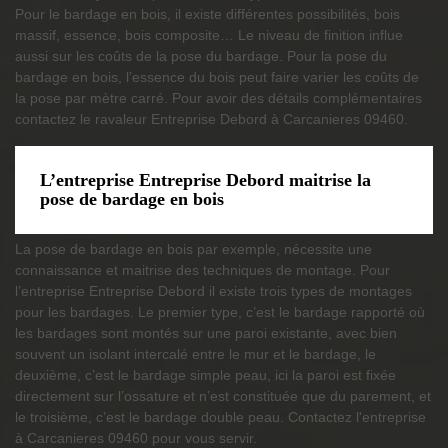
Pour le bardage en bois, il existe différentes possibilités, bois
massif, essence, bois composite… Le niveau de finition influe
aussi sur les coûts de la pose du bardage. Pour la pose du
bardage en bois, l’essence du bois peut faire varier les coûts de
la pose par mètre carré. Pour avoir des détails complémentaires
contactez le ravaleur Entreprise Debord à Carcanieres 09460.
L’entreprise Entreprise Debord maitrise la
pose de bardage en bois
La pose de bardage en bois par exemple, nécessite une
connaissance et maitrise des techniques de montage. Pour
l’entreprise Entreprise Debord il existe trois types de montages
pour les bardages. Le premier type, c’est le bardage rapporté où
les bardages sont montés sur une paroi existante, avec bien
souvent un isolant intercalé entre le mur et le bardage, le
deuxième, c’est le bardage simple peau, ici la paroi est fixée
directement sur l’ossature et n’est constituée que du parement, et
le troisième, c’est le bardage double peau. Contactez l'entreprise
à Carcanieres 09460 pour vous servir.