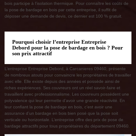
bois participe à l’isolation thermique. Pour connaître les coûts de
la pose de bardage en bois par cette entreprise, il suffit de
déposer une demande de devis, ce dernier est 100 % gratuit.
Pourquoi choisir l’entreprise Entreprise
Debord pour la pose de bardage en bois ? Pour
son prix attractif
L’entreprise Entreprise Debord, à Carcanieres 09460, présente
de nombreux atouts pour convaincre les propriétaires de travailler
avec elle. Elle existe depuis des années et possède ainsi de
riches expériences. Ses couvreurs ont un réel savoir-faire et
travaillent avec professionnalisme. Les couvreurs possèdent une
polyvalence qui leur permette d’avoir une grande réactivité. En
leur confiant la pose de bardage en bois, c’est avoir une
assurance d’un bardage en bois bien posé que la pose soit
verticale ou horizontale. L’entreprise offre des prix de pose de
bardage attractifs pour tous propriétaires du département 09460.