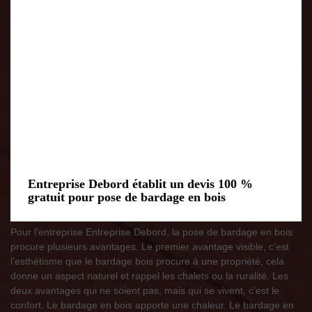
Entreprise Debord établit un devis 100 %
gratuit pour pose de bardage en bois
Pour l’entreprise Entreprise Debord, la pose de bardage en bois
procure plusieurs avantages. Le premier avantage visible, c’est
l’esthétisme que le bardage bois procure à une propriété, cela
donne un aspect naturel et rappel les chalets ou la ruralité. Les
deux avantages qui ne soient pas, mais qui se vivent, c’est le
confort. Le bardage en bois apporte une chaleur. Le bardage en