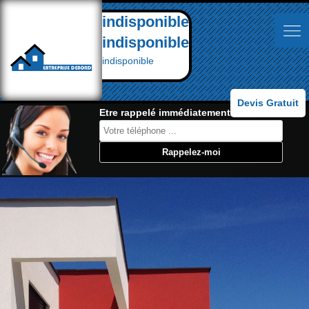
indisponible
indisponible
indisponible
Devis Gratuit
Etre rappelé immédiatement: