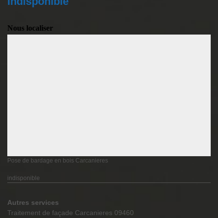
indisponible
Nous localiser
Pose de bardage en bois Carcanieres
indisponible
Autres services
Traitement de façade Carcanieres 09460