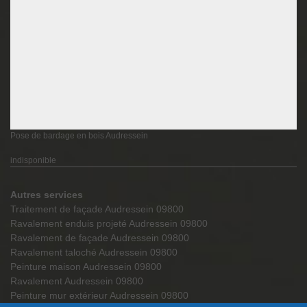
Pose de bardage en bois Audressein
indisponible
Autres services
Traitement de façade Audressein 09800
Ravalement enduis projeté Audressein 09800
Ravalement de façade Audressein 09800
Ravalement taloché Audressein 09800
Peinture maison Audressein 09800
Ravalement Audressein 09800
Peinture mur extérieur Audressein 09800