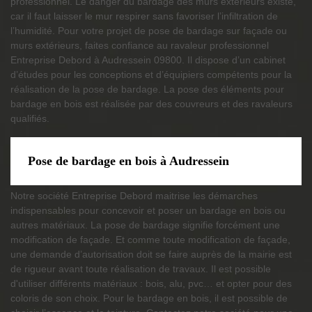
professionnel. Le danger du bardage des murs extérieurs existe,
car il faut laisser le mur respirer sans favoriser l’infiltration de
l’humidité. Pour votre projet de pose de bardage sur façade ou
murs extérieurs, faites confiance au ravaleur professionnel
Entreprise Debord à Audressein 09800. Il dispose d’un cabinet
d’études pour les conceptions et d’équipiers compétents pour la
réalisation de la pose de bardage. La pose des éléments pour
bardage en bois est réalisée par des couvreurs et des ravaleurs
qualifiés.
Pose de bardage en bois à Audressein
Notre société Entreprise Debord maitrise les démarches
indispensables pour concevoir et poser un bardage en bois ou
autres matériaux. La pose de bardage signifie forcément une
modification de façade. Et comme toute modification de façade,
une demande d’autorisation doit se faire auprès de la mairie est
de rigueur avant toute réalisation de travaux. Il est possible
d'utiliser différents matériaux : bois, alu, pvc… et opter pour des
coloris de son choix. Pour le bardage en bois, il est possible de