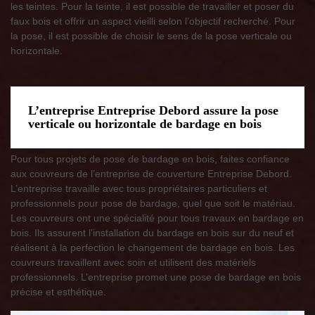
les teintes. Pour la teinte, il est possible de travailler et poser du
faux bois et offrir un aspect vieilli selon l’objectif recherché. Pour
la pose, il est possible de choisir le sens de la pose verticale ou
horizontale.
L’entreprise Entreprise Debord assure la pose
verticale ou horizontale de bardage en bois
Pour tous projets de pose de bardage en bois, faites confiance
aux couvreurs de l’entreprise de couverture Entreprise Debord.
L’entreprise travaille avec tous propriétaires particuliers et
professionnels pour pose de bardage, quel que soit le matériau.
Les couvreurs ont une spécialité pour tous travaux en bardage en
bois. Ils assurent l’installation du bardage en bois sur du neuf et
réalisent à la perfection le changement de bardage en bois. Les
couvreurs travaillent avec soin et utilisent des matériels
professionnels. L’entreprise promet une pose de bardage en bois
précise et esthétique.