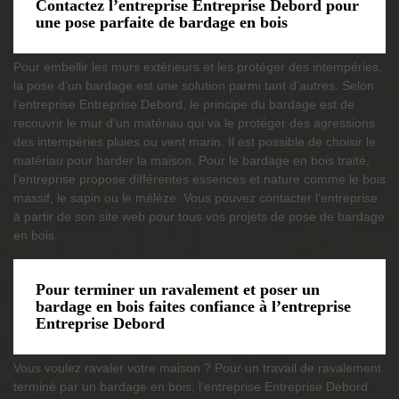
Contactez l’entreprise Entreprise Debord pour
une pose parfaite de bardage en bois
Pour embellir les murs extérieurs et les protéger des intempéries,
la pose d’un bardage est une solution parmi tant d’autres. Selon
l’entreprise Entreprise Debord, le principe du bardage est de
recouvrir le mur d’un matériau qui va le protéger des agressions
des intempéries pluies ou vent marin. Il est possible de choisir le
matériau pour barder la maison. Pour le bardage en bois traité,
l’entreprise propose différentes essences et nature comme le bois
massif, le sapin ou le mélèze. Vous pouvez contacter l’entreprise
à partir de son site web pour tous vos projets de pose de bardage
en bois.
Pour terminer un ravalement et poser un
bardage en bois faites confiance à l’entreprise
Entreprise Debord
Vous voulez ravaler votre maison ? Pour un travail de ravalement
terminé par un bardage en bois, l’entreprise Entreprise Debord