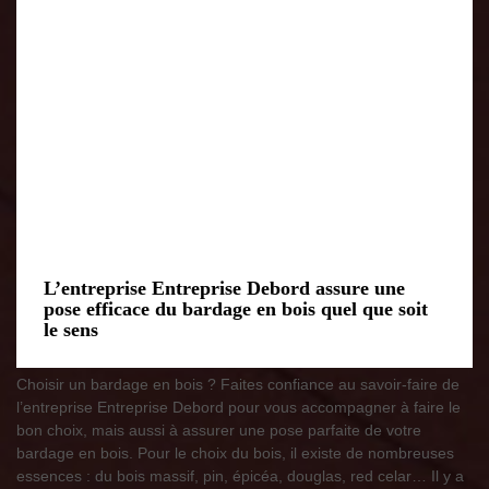
L’entreprise Entreprise Debord assure une
pose efficace du bardage en bois quel que soit
le sens
Choisir un bardage en bois ? Faites confiance au savoir-faire de
l’entreprise Entreprise Debord pour vous accompagner à faire le
bon choix, mais aussi à assurer une pose parfaite de votre
bardage en bois. Pour le choix du bois, il existe de nombreuses
essences : du bois massif, pin, épicéa, douglas, red celar… Il y a