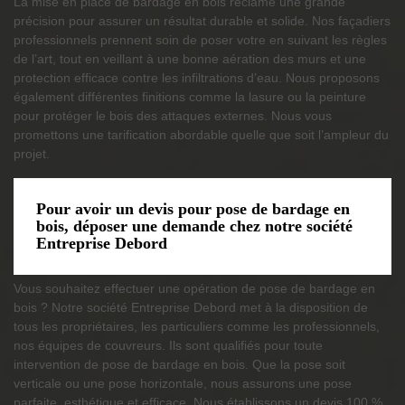
La mise en place de bardage en bois réclame une grande
précision pour assurer un résultat durable et solide. Nos façadiers
professionnels prennent soin de poser votre en suivant les règles
de l’art, tout en veillant à une bonne aération des murs et une
protection efficace contre les infiltrations d’eau. Nous proposons
également différentes finitions comme la lasure ou la peinture
pour protéger le bois des attaques externes. Nous vous
promettons une tarification abordable quelle que soit l’ampleur du
projet.
Pour avoir un devis pour pose de bardage en
bois, déposer une demande chez notre société
Entreprise Debord
Vous souhaitez effectuer une opération de pose de bardage en
bois ? Notre société Entreprise Debord met à la disposition de
tous les propriétaires, les particuliers comme les professionnels,
nos équipes de couvreurs. Ils sont qualifiés pour toute
intervention de pose de bardage en bois. Que la pose soit
verticale ou une pose horizontale, nous assurons une pose
parfaite, esthétique et efficace. Nous établissons un devis 100 %