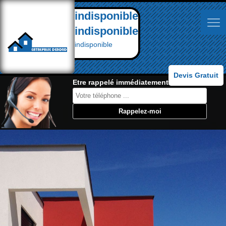
indisponible
indisponible
indisponible
Devis Gratuit
Etre rappelé immédiatement: