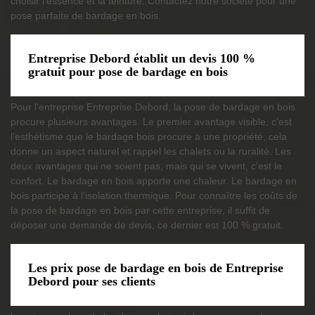
choisir l’essence et la teinture. Contactez notre société pour une
pose parfaite de bardage en bois.
Entreprise Debord établit un devis 100 %
gratuit pour pose de bardage en bois
Pour l’entreprise Entreprise Debord, la pose de bardage en bois
procure plusieurs avantages. Le premier avantage visible, c’est
l’esthétisme que le bardage bois procure à une propriété, cela
donne un aspect naturel et rappel les chalets ou la ruralité. Les
deux avantages qui ne soient pas, mais qui se vivent, c’est le
confort. Le bardage en bois apporte une chaleur. Le bardage en
bois participe à l’isolation thermique. Pour connaître les coûts de
la pose de bardage en bois par cette entreprise, il suffit de
déposer une demande de devis, ce dernier est 100 % gratuit.
Les prix pose de bardage en bois de Entreprise
Debord pour ses clients