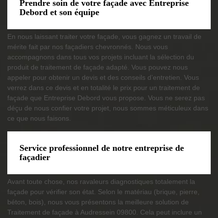
Prendre soin de votre façade avec Entreprise
Debord et son équipe
En nous laissant traiter votre façade, vous gagnez un travail de
mérite fait par nos façadiers chevronnés. Nous vous
accompagnons dans tous vos projets incluant la sélection du
produit de traitement de façade adapté. Vous pouvez nous
appeler pour obtenir un devis et des conseils d’entretien. Vous
verrez dans ce devis et en totalité le prix pour un traitement de
façade que Entreprise Debord vous propose. Vous ne serez pas
déçu de nous confier votre projet, nous sommes méticuleux dans
ce que nous faisons.
Service professionnel de notre entreprise de
façadier
Avant toute chose, nos ravaleurs diagnostiques totalement la
façade pour vérifier son état. Selon le matériau (brique, pierre,
béton, bois), nous vous présentons la meilleure solution de
Traitement de façade à Audressein 09800. Cela peut inclure un