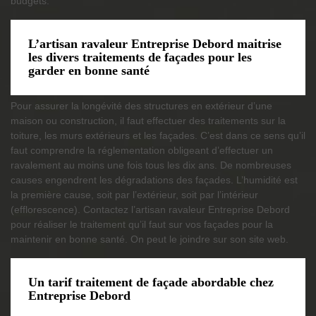
budgets.
L’artisan ravaleur Entreprise Debord maitrise
les divers traitements de façades pour les
garder en bonne santé
Pour assurer la longévité des structures en extérieur d’une
maison ou construction, il faut effectuer des traitements sur la
toiture, les murs extérieurs et les façades. C’est dans ce sens qu’il
faut comprendre la réglementation obligeant d’effectuer un
ravalement au moins une fois tous les dix ans. De nombreuses
causes engendrent les dégradations des façades. L’humidité est
la première cause, soit par l’extérieur, soit par l’intérieur
(efflorescence). Contactez l’artisan ravaleur Entreprise Debord
pour réaliser le traitement qu’il faut sur vos façades pour la
maintenir en bonne santé. On peut le joindre sur son site web.
Un tarif traitement de façade abordable chez
Entreprise Debord