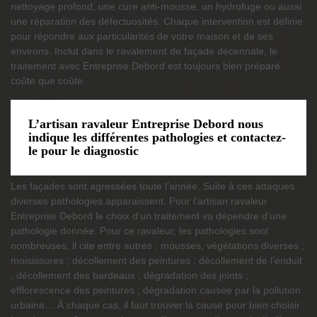
nettoyage profond, une cure anti-mousse, un hydrofuge ou aussi
une réparation des défectuosités. Chaque intervention est définie
pour répondre aux particularités de votre maison et de ses
environs. Inclut dans le ravalement de façade décennale, le
traitement avec Entreprise Debord est toujours bien préparé
coûte que coûte.
L’artisan ravaleur Entreprise Debord nous
indique les différentes pathologies et contactez-
le pour le diagnostic
Les façades sont agressées toute l’année. Suite à ces attaques
diverses pathologies apparaissent. Pour l’artisan ravaleur
Entreprise Debord le choix d’un traitement va dépendre d’une
pathologie donnée. Pour ce ravaleur, les pathologies sont
nombreuses, il cite entre autres : mousses, végétations diverses ;
moisissures ; décollement des peintures ; décollement de l’enduit
; décollement des bardeaux ; dégradation des joints ;
efflorescence des peintures ; dégradation causée par la pollution
urbaine… À chaque cas, il faut trouver la cause pour bien choisir