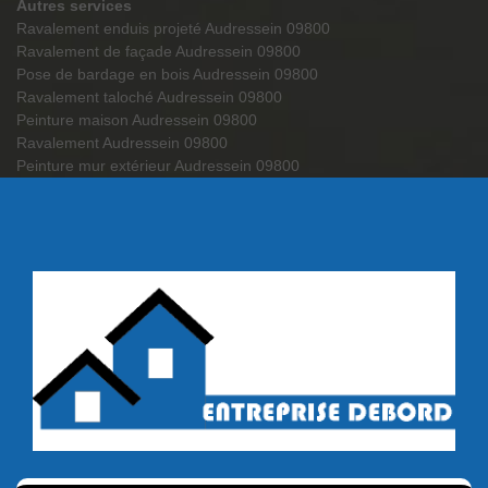
Autres services
Ravalement enduis projeté Audressein 09800
Ravalement de façade Audressein 09800
Pose de bardage en bois Audressein 09800
Ravalement taloché Audressein 09800
Peinture maison Audressein 09800
Ravalement Audressein 09800
Peinture mur extérieur Audressein 09800