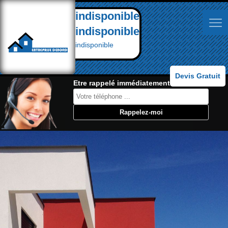
indisponible
indisponible
indisponible
Devis Gratuit
Etre rappelé immédiatement: