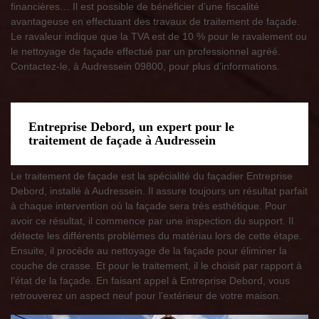
financières… Il est possible de bénéficier d’une fiscalité
avantageuse en effectuant des travaux de traitement de façade.
Le ravaleur indique que la TVA est de 10 % pour le ravalement ou
le nettoyage de façade effectué par un professionnel agréé.
Contactez-le, à Audressein 09800, pour plus d’informations.
Entreprise Debord, un expert pour le
traitement de façade à Audressein
Le traitement de façade est la spécialité du façadier Entreprise
Debord, installé à Audressein. Il assure toujours un résultat parfait
à chaque intervention où la façade sera très esthétique. Pour
avoir ce résultat, il commence par une inspection du support. Il
détecte les différents problèmes du matériau lors de cette étape.
Ensuite, il procède au nettoyage de la façade pour éliminer la
couche de crasse. Et pour le traitement, il le choisit par rapport à
l’état de la façade. En faisant appel à Entreprise Debord, vous
retrouverez un aspect neuf pour l’extérieur de votre maison.