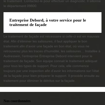
le traitement. Contactez-le pour effectuer un diagnostic. Il sillonne
le département 09800.
Entreprise Debord, à votre service pour le
traitement de façade
Le traitement de façade est nécessaire si celle-ci est en mauvais
état. Afin d’éliminer les salissures, il faut appliquer le bon
traitement afin d’avoir une façade en bon état, où vous ne
retrouverez plus les traces d’humidité, les salissures… Installée à
Audressein, l’entreprise Entreprise Debord intervient pour le
traitement de façade. Son équipe connait le traitement adéquat
pour tous les types de support. Pour cela, elle commence
toujours par une inspection afin d’avoir les informations sur l’état
de la façade pour bien préparer le support. Il procède ensuite au
traitement pour éliminer le détritus sur la façade.
Nos coordonnées