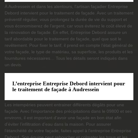
À Audressein et dans les alentours, l’artisan façadier Entreprise
Debord intervient pour le traitement de façade. Avec un traitement
préventif régulier, vous prolongez la durée de vie du support et
vous économiserez de l’argent, car vous éviterez le coût élevé de
la rénovation de façade. En effet, Entreprise Debord assure un
tarif abordable pour le traitement de façade, quel que soit le
revêtement. Pour fixer le tarif, il prend en compte l’état général de
votre façade, le type de matériau, sa superficie, les produits et les
fournitures nécessaires… Tous les détails seront indiqués dans
un devis.
L’entreprise Entreprise Debord intervient pour
le traitement de façade à Audressein
Les intempéries peuvent entrainer différents dégâts pour une
façade. Avec l’importance des précipitations dans le 09800 et ses
environs, il est important d’avoir une façade en bon état afin
d’éviter l’infiltration d’eau dans la maison. Pour assurer
l’étanchéité de votre façade, faites appel à l’entreprise Entreprise
Debord. Son équipe peut reboucher et colmater les trous et les