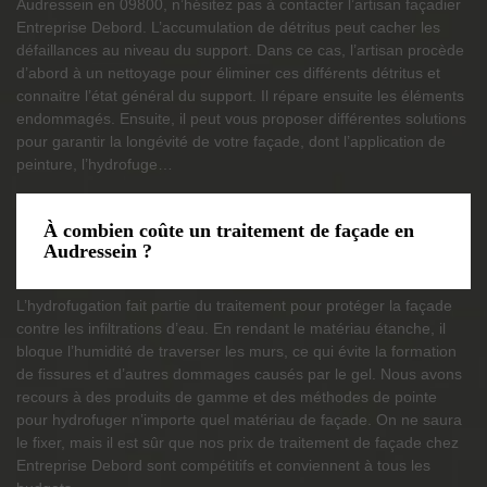
Audressein en 09800, n’hésitez pas à contacter l’artisan façadier
Entreprise Debord. L’accumulation de détritus peut cacher les
défaillances au niveau du support. Dans ce cas, l’artisan procède
d’abord à un nettoyage pour éliminer ces différents détritus et
connaitre l’état général du support. Il répare ensuite les éléments
endommagés. Ensuite, il peut vous proposer différentes solutions
pour garantir la longévité de votre façade, dont l’application de
peinture, l’hydrofuge…
À combien coûte un traitement de façade en
Audressein ?
L’hydrofugation fait partie du traitement pour protéger la façade
contre les infiltrations d’eau. En rendant le matériau étanche, il
bloque l’humidité de traverser les murs, ce qui évite la formation
de fissures et d’autres dommages causés par le gel. Nous avons
recours à des produits de gamme et des méthodes de pointe
pour hydrofuger n’importe quel matériau de façade. On ne saura
le fixer, mais il est sûr que nos prix de traitement de façade chez
Entreprise Debord sont compétitifs et conviennent à tous les