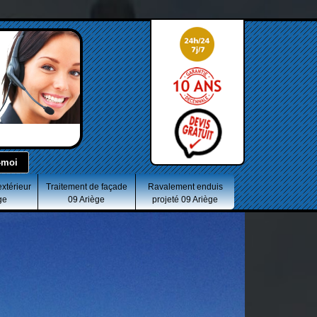
extérieur
Traitement de façade
Ravalement enduis
ge
09 Ariège
projeté 09 Ariège