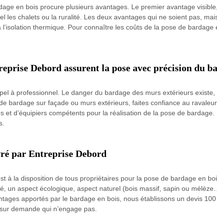
dage en bois procure plusieurs avantages. Le premier avantage visible,
l les chalets ou la ruralité. Les deux avantages qui ne soient pas, mais
l’isolation thermique. Pour connaître les coûts de la pose de bardage en
reprise Debord assurent la pose avec précision du b
ppel à professionnel. Le danger du bardage des murs extérieurs existe, ca
ose de bardage sur façade ou murs extérieurs, faites confiance au raval
ons et d’équipiers compétents pour la réalisation de la pose de bardag
s.
vré par Entreprise Debord
st à la disposition de tous propriétaires pour la pose de bardage en b
été, un aspect écologique, aspect naturel (bois massif, sapin ou mélèz
tages apportés par le bardage en bois, nous établissons un devis 100 % 
nt sur demande qui n’engage pas.