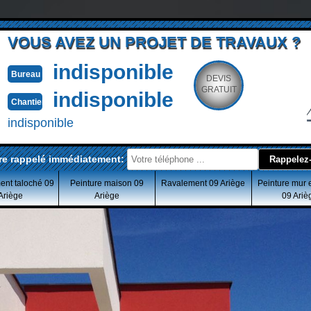
VOUS AVEZ UN PROJET DE TRAVAUX ?
indisponible
Bureau
DEVIS
GRATUIT
indisponible
Chantier
indisponible
re rappelé immédiatement:
ent taloché 09
Peinture maison 09
Ravalement 09 Ariège
Peinture mur 
Ariège
Ariège
09 Ariè