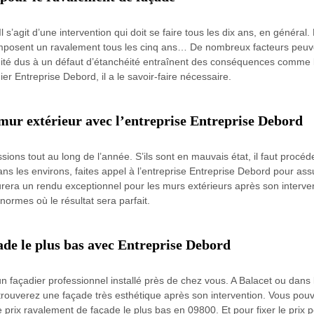
s’agit d’une intervention qui doit se faire tous les dix ans, en général. M
imposent un ravalement tous les cinq ans… De nombreux facteurs peuv
té dus à un défaut d’étanchéité entraînent des conséquences comme le
ier Entreprise Debord, il a le savoir-faire nécessaire.
mur extérieur avec l’entreprise Entreprise Debord
sions tout au long de l’année. S’ils sont en mauvais état, il faut proc
dans les environs, faites appel à l’entreprise Entreprise Debord pour as
surera un rendu exceptionnel pour les murs extérieurs après son interv
normes où le résultat sera parfait.
ade le plus bas avec Entreprise Debord
n façadier professionnel installé près de chez vous. A Balacet ou dans 
etrouverez une façade très esthétique après son intervention. Vous pouv
 prix ravalement de façade le plus bas en 09800. Et pour fixer le prix p