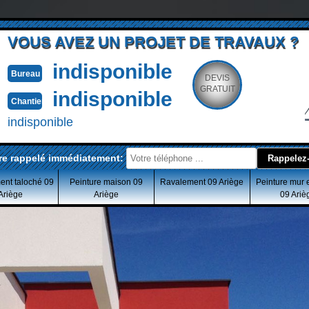
VOUS AVEZ UN PROJET DE TRAVAUX ?
indisponible
Bureau
DEVIS
GRATUIT
indisponible
Chantier
indisponible
re rappelé immédiatement:
ent taloché 09
Peinture maison 09
Ravalement 09 Ariège
Peinture mur 
Ariège
Ariège
09 Ariè