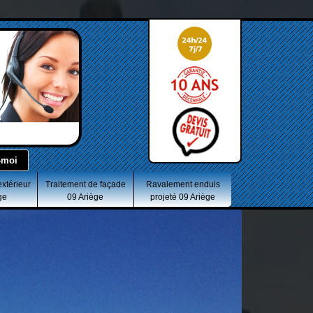
extérieur
Traitement de façade
Ravalement enduis
ge
09 Ariège
projeté 09 Ariège