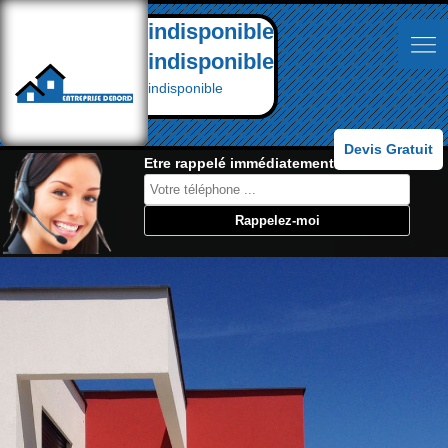
indisponible
indisponible
indisponible
Devis Gratuit
Etre rappelé immédiatement: