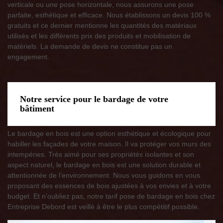
verticale ou une pose horizontale, nous assurons une pose
parfaite, esthétique et efficace. Nous établissons un devis 100 %
gratuits et ce dernier mentionne les quantités des matériaux
utilisés et les différents prix des produits et mobilisation de
matériels. La demande de devis ne constitue pas un
engagement.
Notre service pour le bardage de votre
bâtiment
Le bardage en bois est une option esthétique et écologique pour
habiller les façades de votre maison. Il va protéger vos murs des
intempéries. Très aimé pour ses propriétés isolantes et son
aspect naturel, le bardage en bois est une solution durable et
attentionnée de l’environnement. Nous vous guidons en vous
proposant des essences de bois ajustées à vos envies et à votre
budget. Et n’oubliez pas, notre tarif pose de bardage en bois chez
Entreprise Debord est veillé à être le plus compétitif possible.