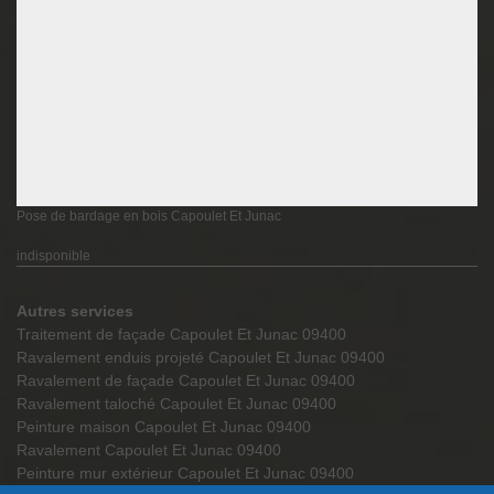
Pose de bardage en bois Capoulet Et Junac
indisponible
Autres services
Traitement de façade Capoulet Et Junac 09400
Ravalement enduis projeté Capoulet Et Junac 09400
Ravalement de façade Capoulet Et Junac 09400
Ravalement taloché Capoulet Et Junac 09400
Peinture maison Capoulet Et Junac 09400
Ravalement Capoulet Et Junac 09400
Peinture mur extérieur Capoulet Et Junac 09400