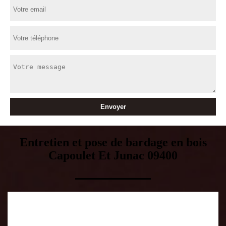
Entretien et pose de bardage en bois
Capoulet Et Junac 09400