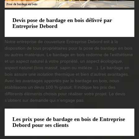
Devis pose de bardage en bois délivré par
Entreprise Debord
Notre entreprise de couverture Entreprise Debord est à la
disposition de tous propriétaires pour la pose de bardage en bois
ou autres matériaux. Le bardage en bois redonne de l’esthétisme
et un aspect naturel à votre propriété, un aspect écologique,
aspect naturel (bois massif, sapin ou mélèze…). Le bardage en
bois assure une isolation thermique et bien d’autres avantages.
Avec les avantages apportés par le bardage en bois, nous
établissons un devis 100 % gratuit. Il indique les prix des
différents éléments choisis pour réaliser votre projet. Le devis
s’obtient sur demande qui n’engage pas.
Les prix pose de bardage en bois de Entreprise
Debord pour ses clients