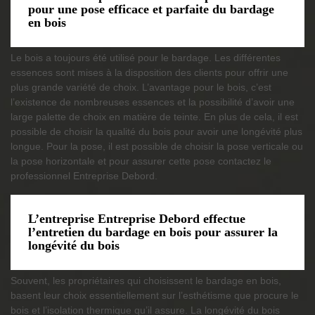
pour une pose efficace et parfaite du bardage
en bois
Le bois a toujours été utilisé pour le bardage. Les différentes
essences sont mises à la disposition des clients pour offrir une
plus grande variété de choix. L’avantage pour le bois, c’est
l’existence de nombreuses essences et la possibilité d’avoir une
large palette de choix en matière de teinte. En plus de cela, il est
possible de choisir la qualité du bois pour avoir une longévité plus
longue. Pour la pose, il est possible de choisir la pose verticale ou
la pose horizontale et pour assurer cette pose contactez le
professionnel Entreprise Debord.
L’entreprise Entreprise Debord effectue
l’entretien du bardage en bois pour assurer la
longévité du bois
Souvent, les propriétaires qui choisissent le bardage en bois,
basent leur choix essentiellement sur l’esthétisme que procure le
bois et l’isolation thermique qu’il assure. La longévité du bois