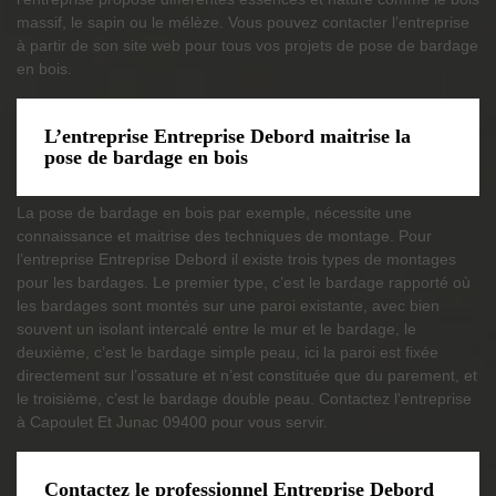
massif, le sapin ou le mélèze. Vous pouvez contacter l’entreprise
à partir de son site web pour tous vos projets de pose de bardage
en bois.
L’entreprise Entreprise Debord maitrise la
pose de bardage en bois
La pose de bardage en bois par exemple, nécessite une
connaissance et maitrise des techniques de montage. Pour
l’entreprise Entreprise Debord il existe trois types de montages
pour les bardages. Le premier type, c’est le bardage rapporté où
les bardages sont montés sur une paroi existante, avec bien
souvent un isolant intercalé entre le mur et le bardage, le
deuxième, c’est le bardage simple peau, ici la paroi est fixée
directement sur l’ossature et n’est constituée que du parement, et
le troisième, c’est le bardage double peau. Contactez l'entreprise
à Capoulet Et Junac 09400 pour vous servir.
Contactez le professionnel Entreprise Debord