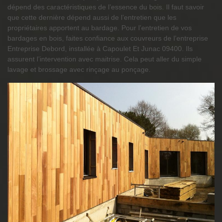
dépend des caractéristiques de l’essence du bois. Il faut savoir
que cette dernière dépend aussi de l’entretien que les
propriétaires apportent au bardage. Pour l’entretien de vos
bardages en bois, faites confiance aux couvreurs de l’entreprise
Entreprise Debord, installée à Capoulet Et Junac 09400. Ils
assurent l’intervention avec maitrise. Cela peut aller du simple
lavage et brossage avec rinçage au ponçage.