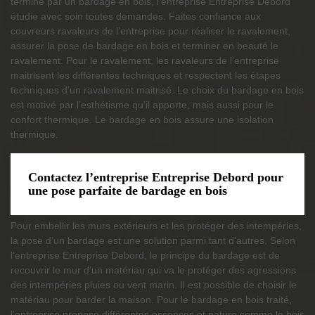
terminé par un bardage en bois, l’entreprise Entreprise Debord
étudie avec soin toutes demandes. Faites confiance aux
couvreurs ravaleurs de l’entreprise pour réaliser le ravalement,
assurer la pose de bardage en bois et terminer en beauté le
ravalement. Pour le ravalement, les ravaleurs de l’entreprise
maitrisent les différentes techniques et respectent les étapes
techniques d’un ravalement maitrisé. Le choix du bardage en bois
est motivé par l’esthétisme qu’il apporte, mais aussi pour le
confort thermique. Le bardage en bois assure une isolation
thermique.
Contactez l’entreprise Entreprise Debord pour
une pose parfaite de bardage en bois
Pour embellir les murs extérieurs et les protéger des intempéries,
la pose d’un bardage est une solution parmi tant d’autres. Selon
l’entreprise Entreprise Debord, le principe du bardage est de
recouvrir le mur d’un matériau qui va le protéger des agressions
des intempéries pluies ou vent marin. Il est possible de choisir le
matériau pour barder la maison. Pour le bardage en bois traité,
l’entreprise propose différentes essences et nature comme le bois