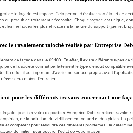
égral de la façade est imposé. Cela permet d’évaluer son état et de déc
ation du produit de traitement nécessaire. Chaque façade est unique, do
t les méthodes les plus efficaces à la nature du support (pierre, briqu
avec le ravalement taloché réalisé par Entreprise De
lement de façade dans le 09400. En effet, il existe différents types de 
quipe de la société connaît parfaitement le type d’enduit compatible avec
. En effet, il est important d’avoir une surface propre avant l’applicati
 nécessitera moins d’entretien.
ent pour les différents travaux concernant une faç
 façade, je suis à votre disposition Entreprise Debord artisan ravaleur 
péries, de la pollution, du vieillissement naturel et des pluies. La pein
ié et compétent pour résoudre ces différents problèmes. Je détermine, 
travaux de finition pour assurer l’éclat de votre maison.