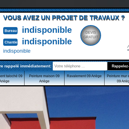
VOUS AVEZ UN PROJET DE TRAVAUX ?
indisponible
Bureau
DEVIS
GRATUIT
indisponible
Chantier
indisponible
re rappelé immédiatement:
ent taloché 09
Peinture maison 09
Ravalement 09 Ariège
Peinture mur 
Ariège
Ariège
09 Ariè