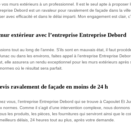
vos murs extérieurs à un professionnel. Il est le seul apte à proposer le
ntreprise Debord est un ravaleur pour ravalement de façade dans la vill
aliser avec efficacité et dans le délai imparti. Mon engagement est clair,
mur extérieur avec l’entreprise Entreprise Debord
sions tout au long de l’année. S’ils sont en mauvais état, il faut proc
 Junac ou dans les environs, faites appel à l’entreprise Entreprise Deb
ut, elle assurera un rendu exceptionnel pour les murs extérieurs après
normes où le résultat sera parfait.
evis ravalement de façade en moins de 24 h
ez vous, l’entreprise Entreprise Debord qui se trouve à Capoulet Et J
x normes. Comme il s’agit d’une intervention complexe, nous donnons da
tous les produits, les pièces, les fournitures qui serviront ainsi que le
eilleurs délais, 24 heures tout au plus, après votre demande.