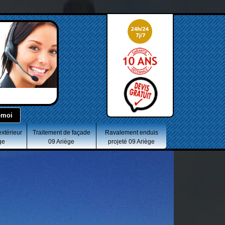
extérieur
Traitement de façade
Ravalement enduis
ge
09 Ariège
projeté 09 Ariège