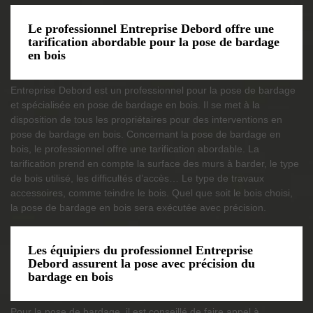
Le professionnel Entreprise Debord offre une
tarification abordable pour la pose de bardage
en bois
Entreprise Debord est un professionnel pour la pose de bardage
et spécialisée en pose de bardage en bois. Il se met à la
disposition de tous les propriétaires pour des interventions en
pose de bardage en bois. Concernant la pose de bardage en
bois, le professionnel offre une tarification abordable. La
tarification prend en compte la surface des murs à barder, le type
de bois utilisé, les difficultés d’accès… Le type de travaux
accessoires, comme teindre le bois. Quel que soit le bois choisi,
la pose de bardage en bois sera exécutée avec précision.
Les équipiers du professionnel Entreprise
Debord assurent la pose avec précision du
bardage en bois
Pour la pose de bardage, il est conseillé de faire appel à