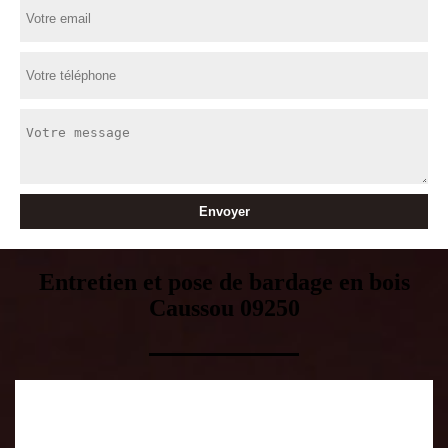
Entretien et pose de bardage en bois
Caussou 09250