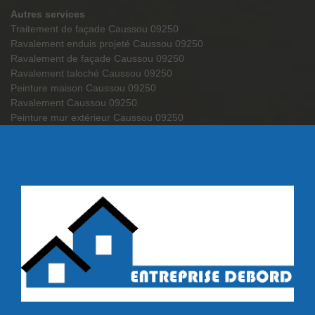
Autres services
Traitement de façade Caussou 09250
Ravalement enduis projeté Caussou 09250
Ravalement de façade Caussou 09250
Ravalement taloché Caussou 09250
Peinture maison Caussou 09250
Ravalement Caussou 09250
Peinture mur extérieur Caussou 09250