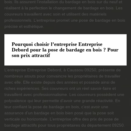
bois. Ils assurent l’installation du bardage en bois sur du neuf et
réalisent à la perfection le changement de bardage en bois. Les
couvreurs travaillent avec soin et utilisent des matériels
professionnels. L’entreprise promet une pose de bardage en bois
précise et esthétique.
Pourquoi choisir l’entreprise Entreprise
Debord pour la pose de bardage en bois ? Pour
son prix attractif
L’entreprise Entreprise Debord, à Caussou 09250, présente de
nombreux atouts pour convaincre les propriétaires de travailler
avec elle. Elle existe depuis des années et possède ainsi de
riches expériences. Ses couvreurs ont un réel savoir-faire et
travaillent avec professionnalisme. Les couvreurs possèdent une
polyvalence qui leur permette d’avoir une grande réactivité. En
leur confiant la pose de bardage en bois, c’est avoir une
assurance d’un bardage en bois bien posé que la pose soit
verticale ou horizontale. L’entreprise offre des prix de pose de
bardage attractifs pour tous propriétaires du département 09250.