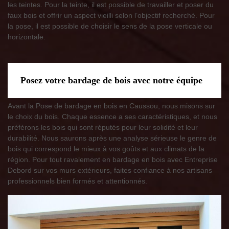
les teintes. Pour la teinte, il est possible de travailler et poser du
faux bois et offrir un aspect vieilli selon l’objectif recherché. Pour
la pose, il est possible de choisir le sens de la pose verticale ou
horizontale.
Posez votre bardage de bois avec notre équipe
Avant la Pose de bardage en bois en Caussou, nous misons sur
le choix du bois. Chaque essence a ses caractéristiques, et nous
préférons les bois qui sont réputés pour leur solidité et leur
durabilité. Nous saurons après une analyse sérieuse le genre de
bois qui correspond le mieux à vos goûts et aux climats de la
région. Pour tout ravalement en bardage en bois avec Entreprise
Debord sur vos murs extérieurs, faites confiance à nos artisans
professionnels bien formés et attentionnés.