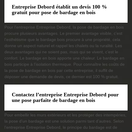
Entreprise Debord établit un devis 100 %
gratuit pour pose de bardage en bois
Pour l’entreprise Entreprise Debord, la pose de bardage en bois
procure plusieurs avantages. Le premier avantage visible, c’est
l’esthétisme que le bardage bois procure à une propriété, cela
donne un aspect naturel et rappel les chalets ou la ruralité. Les
deux avantages qui ne soient pas, mais qui se vivent, c’est le
confort. Le bardage en bois apporte une chaleur. Le bardage en
bois participe à l’isolation thermique. Pour connaître les coûts de
la pose de bardage en bois par cette entreprise, il suffit de
déposer une demande de devis, ce dernier est 100 % gratuit.
Contactez l’entreprise Entreprise Debord pour
une pose parfaite de bardage en bois
Pour embellir les murs extérieurs et les protéger des intempéries,
la pose d’un bardage est une solution parmi tant d’autres. Selon
l’entreprise Entreprise Debord, le principe du bardage est de