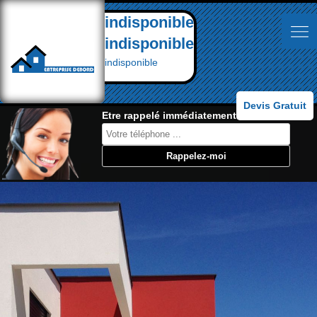
indisponible
indisponible
indisponible
Devis Gratuit
Etre rappelé immédiatement: