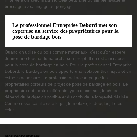
l’intervention avec maitrise. Cela peut aller du simple lavage et
brossage avec rinçage au ponçage.
Le professionnel Entreprise Debord met son
expertise au service des propriétaires pour la
pose de bardage bois
Quand on utilise du bois comme matériaux, c’est qu’on espère
donner une touche de naturel à son projet. Il en est ainsi aussi
pour la pose de bardage en bois. Pour le professionnel Entreprise
Debord, le bardage en bois apporte une isolation thermique et un
esthétisme assuré. Le professionnel accompagne les
propriétaires porteurs de projet de pose de bardage en bois. Le
propriétaire opte entre différents types d’essence, le choix
dépend du budget disponible et du choix de la longévité désirée.
Comme essence, il existe le pin, le mélèze, le douglas, le red
celar.
Nos coordonnées