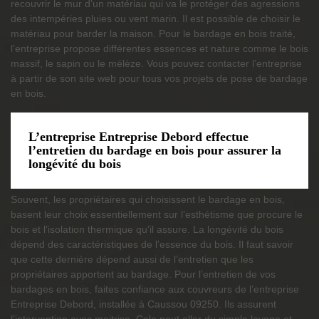
recouvrir le mur d’un matériau qui va le protéger des agressions
des intempéries pluies ou vent marin. Il est possible de choisir le
matériau pour barder la maison. Pour le bardage en bois traité,
l’entreprise propose différentes essences et nature comme le bois
massif, le sapin ou le mélèze. Vous pouvez contacter l’entreprise
à partir de son site web pour tous vos projets de pose de bardage
en bois.
L’entreprise Entreprise Debord effectue
l’entretien du bardage en bois pour assurer la
longévité du bois
Souvent, les propriétaires qui choisissent le bardage en bois,
basent leur choix essentiellement sur l’esthétisme que procure le
bois et l’isolation thermique qu’il assure. La longévité du bois
dépend des caractéristiques de l’essence du bois. Il faut savoir
que cette dernière dépend aussi de l’entretien que les
propriétaires apportent au bardage. Pour l’entretien de vos
bardages en bois, faites confiance aux couvreurs de l’entreprise
Entreprise Debord, installée à Caussou 09250. Ils assurent