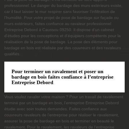
professionnel. Le danger du bardage des murs extérieurs existe,
car il faut laisser le mur respirer sans favoriser l’infiltration de
l’humidité. Pour votre projet de pose de bardage sur façade ou
murs extérieurs, faites confiance au ravaleur professionnel
Entreprise Debord à Caussou 09250. Il dispose d’un cabinet
d’études pour les conceptions et d’équipiers compétents pour la
réalisation de la pose de bardage. La pose des éléments pour
bardage en bois est réalisée par des couvreurs et des ravaleurs
qualifiés.
Pour terminer un ravalement et poser un
bardage en bois faites confiance à l’entreprise
Entreprise Debord
Vous voulez ravaler votre maison ? Pour un travail de ravalement
terminé par un bardage en bois, l’entreprise Entreprise Debord
étudie avec soin toutes demandes. Faites confiance aux
couvreurs ravaleurs de l’entreprise pour réaliser le ravalement,
assurer la pose de bardage en bois et terminer en beauté le
ravalement. Pour le ravalement, les ravaleurs de l’entreprise