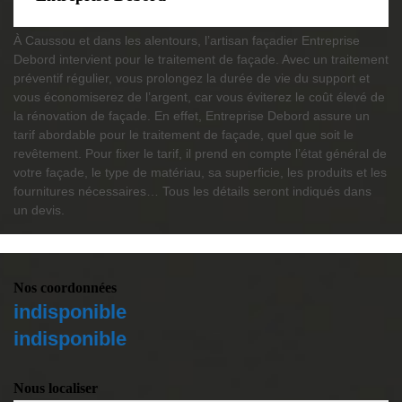
À Caussou et dans les alentours, l’artisan façadier Entreprise
Debord intervient pour le traitement de façade. Avec un traitement
préventif régulier, vous prolongez la durée de vie du support et
vous économiserez de l’argent, car vous éviterez le coût élevé de
la rénovation de façade. En effet, Entreprise Debord assure un
tarif abordable pour le traitement de façade, quel que soit le
revêtement. Pour fixer le tarif, il prend en compte l’état général de
votre façade, le type de matériau, sa superficie, les produits et les
fournitures nécessaires… Tous les détails seront indiqués dans
un devis.
Nos coordonnées
indisponible
indisponible
Nous localiser