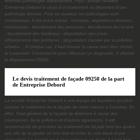
diverses pathologies apparaissent. Pour l’artisan ravaleur
Entreprise Debord le choix d’un traitement va dépendre d’une
pathologie donnée. Pour ce ravaleur, les pathologies sont
nombreuses, il cite entre autres : mousses, végétations diverses ;
moisissures ; décollement des peintures ; décollement de l’enduit
; décollement des bardeaux ; dégradation des joints ;
efflorescence des peintures ; dégradation causée par la pollution
urbaine… À chaque cas, il faut trouver la cause pour bien choisir
le traitement. Contactez-le pour effectuer un diagnostic. Il sillonne
le département 09250.
Le devis traitement de façade 09250 de la part
de Entreprise Debord
La société Entreprise Debord a une équipe de façadiers qui peut
assurer le traitement de la façade de votre maison à Caussou. En
effet, l’état général de la façade se détériore à cause des
intempéries, de la pollution et d’autres agressions. Il est
recommandé de procéder au traitement de façade tous les quatre
ans afin de la garder en bon état et éviter le coût élevé d’une
rénovation. La société peut vous préparer un devis. Il s’agit d’un