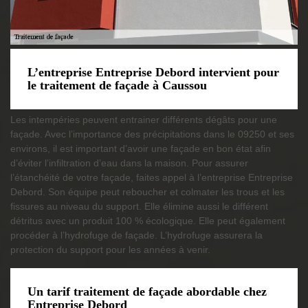
L’entreprise Entreprise Debord intervient pour
le traitement de façade à Caussou
Les intempéries peuvent entrainer différents dégâts pour une
façade. Avec l’importance des précipitations dans le 09250 et ses
environs, il est important d’avoir une façade en bon état afin
d’éviter l’infiltration d’eau dans la maison. Pour assurer
l’étanchéité de votre façade, faites appel à l’entreprise Entreprise
Debord. Son équipe peut reboucher et colmater les trous et les
fissures au niveau du support. Elle élimine aussi le différent
détritus avec un produit 100 % écologique. Elle peut également
procéder à l’hydrofuge de façade. L’hydrofuge assurera la
protection du support pour les années à venir.
Un tarif traitement de façade abordable chez
Entreprise Debord