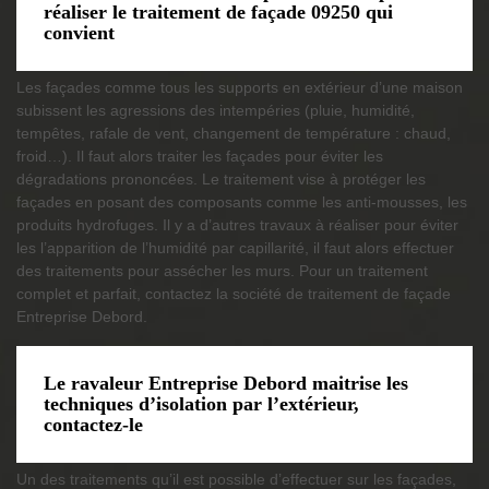
réaliser le traitement de façade 09250 qui
convient
Les façades comme tous les supports en extérieur d’une maison
subissent les agressions des intempéries (pluie, humidité,
tempêtes, rafale de vent, changement de température : chaud,
froid…). Il faut alors traiter les façades pour éviter les
dégradations prononcées. Le traitement vise à protéger les
façades en posant des composants comme les anti-mousses, les
produits hydrofuges. Il y a d’autres travaux à réaliser pour éviter
les l’apparition de l’humidité par capillarité, il faut alors effectuer
des traitements pour assécher les murs. Pour un traitement
complet et parfait, contactez la société de traitement de façade
Entreprise Debord.
Le ravaleur Entreprise Debord maitrise les
techniques d’isolation par l’extérieur,
contactez-le
Un des traitements qu’il est possible d’effectuer sur les façades,