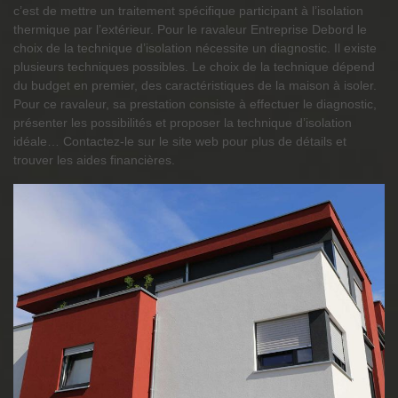
c’est de mettre un traitement spécifique participant à l’isolation
thermique par l’extérieur. Pour le ravaleur Entreprise Debord le
choix de la technique d’isolation nécessite un diagnostic. Il existe
plusieurs techniques possibles. Le choix de la technique dépend
du budget en premier, des caractéristiques de la maison à isoler.
Pour ce ravaleur, sa prestation consiste à effectuer le diagnostic,
présenter les possibilités et proposer la technique d’isolation
idéale… Contactez-le sur le site web pour plus de détails et
trouver les aides financières.