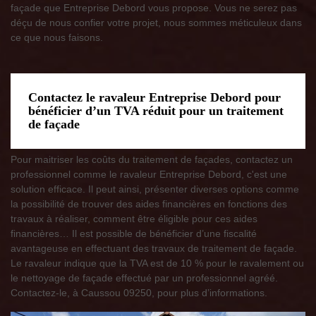
façade que Entreprise Debord vous propose. Vous ne serez pas
déçu de nous confier votre projet, nous sommes méticuleux dans
ce que nous faisons.
Contactez le ravaleur Entreprise Debord pour
bénéficier d’un TVA réduit pour un traitement
de façade
Pour maitriser les coûts du traitement de façades, contactez un
professionnel comme le ravaleur Entreprise Debord, c'est une
solution efficace. Il peut ainsi, présenter diverses options comme
la possibilité de trouver des aides financières en fonctions des
travaux à réaliser, comment être éligible pour ces aides
financières… Il est possible de bénéficier d’une fiscalité
avantageuse en effectuant des travaux de traitement de façade.
Le ravaleur indique que la TVA est de 10 % pour le ravalement ou
le nettoyage de façade effectué par un professionnel agréé.
Contactez-le, à Caussou 09250, pour plus d’informations.