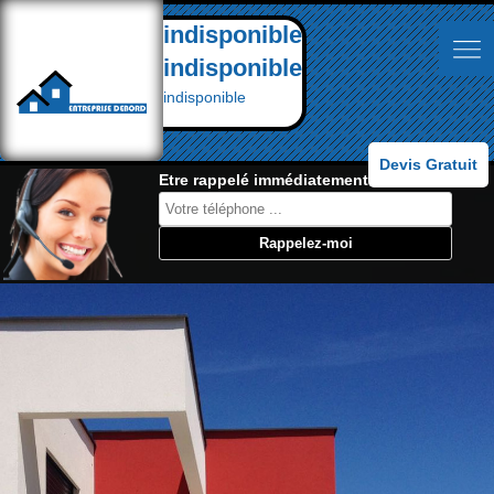
indisponible
indisponible
indisponible
Devis Gratuit
Etre rappelé immédiatement: