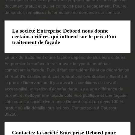
document gratuit et qui ne comporte pas d’engagement. Pour le
demander, remplissez le formulaire de demande sur son site.
La société Entreprise Debord nous donne
certains critères qui influent sur le prix d’un
traitement de façade
Le prix du traitement d’une façade dépend de plusieurs critères.
En premier la surface à traiter avec le type de matériau
composant la façade. Puis, il faut considérer l’état de dégradation
et l’état d’encrassement. Les réparations éventuelles influent sur
le prix de l’intervention. Il y a aussi les conditions de travail :
accessibilité, utilisation d’échafaudage. Il y a une différence de
prix entre, nettoyer une façade côté voie publique et une façade
côté cour. La société Entreprise Debord établit un devis 100 %
gratuit où elle détaille tous les prix. Contactez-la à Caussou
09250.
Contactez la société Entreprise Debord pour