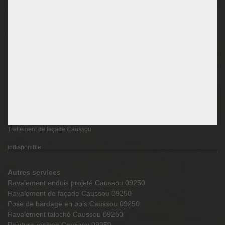
Traitement de façade Caussou
indisponible
Autres services
Ravalement enduis projeté Caussou 09250
Ravalement de façade Caussou 09250
Pose de bardage en bois Caussou 09250
Ravalement taloché Caussou 09250