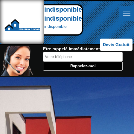
indisponible
indisponible
indisponible
Devis Gratuit
Etre rappelé immédiatement: