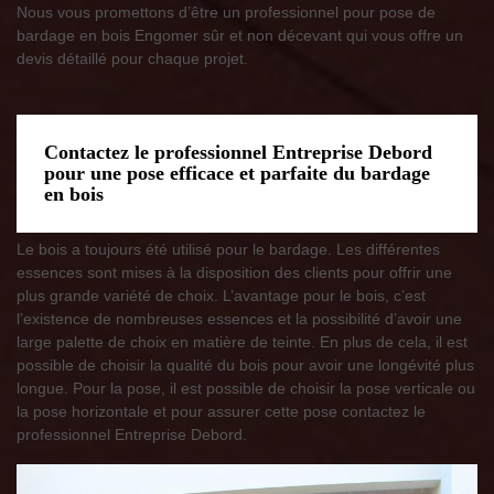
Nous vous promettons d’être un professionnel pour pose de
bardage en bois Engomer sûr et non décevant qui vous offre un
devis détaillé pour chaque projet.
Contactez le professionnel Entreprise Debord
pour une pose efficace et parfaite du bardage
en bois
Le bois a toujours été utilisé pour le bardage. Les différentes
essences sont mises à la disposition des clients pour offrir une
plus grande variété de choix. L’avantage pour le bois, c’est
l’existence de nombreuses essences et la possibilité d’avoir une
large palette de choix en matière de teinte. En plus de cela, il est
possible de choisir la qualité du bois pour avoir une longévité plus
longue. Pour la pose, il est possible de choisir la pose verticale ou
la pose horizontale et pour assurer cette pose contactez le
professionnel Entreprise Debord.