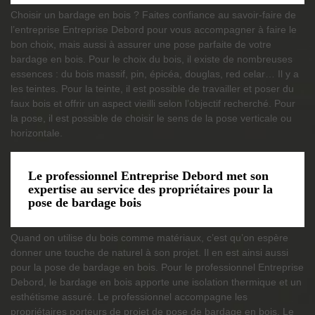
Choisir un bardage en bois ? Faites confiance au savoir-faire de
l’entreprise Entreprise Debord pour vous accompagner à faire le
bon choix, mais aussi à assurer une pose parfaite de votre
bardage en bois. Pour le choix du bois, il existe de nombreuses
essences : du bois massif, pin, épicéa, douglas, red celar… Il y a
les teintes. Pour la teinte, il est possible de travailler et poser du
faux bois et offrir un aspect vieilli selon l’objectif recherché. Pour
la pose, il est possible de choisir le sens de la pose verticale ou
horizontale.
Le professionnel Entreprise Debord met son
expertise au service des propriétaires pour la
pose de bardage bois
Quand on utilise du bois comme matériaux, c’est qu’on espère
donner une touche de naturel à son projet. Il en est ainsi aussi
pour la pose de bardage en bois. Pour le professionnel Entreprise
Debord, le bardage en bois apporte une isolation thermique et un
esthétisme assuré. Le professionnel accompagne les
propriétaires porteurs de projet de pose de bardage en bois. Le