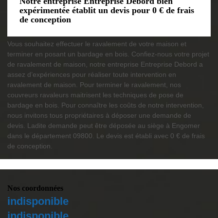
Notre entreprise Entreprise Debord bien
expérimentée établit un devis pour 0 € de frais
de conception
Vous souhaitez effectuer le ravalement de votre maison et
terminer en posant un bardage en bois. Confiez-nous votre projet
de ravalement de maison, notre entreprise Entreprise Debord a
assez d’expériences pour réaliser toute intervention en
ravalement de maison. Pour terminer le ravalement, nos
couvreurs ravaleurs maitrisent les techniques de pose de
bardage en bois. Pour connaître les coûts de notre intervention,
nous invitons tous propriétaires à déposer une demande de
devis. Ladite demande peut être déposée au siège à Engomer
dans le département 09800. Le devis est établi avec 0 € de frais
de conception.
Nos coordonnées
indisponible
indisponible