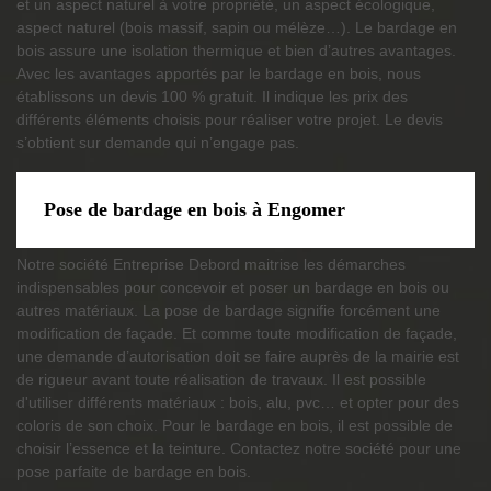
et un aspect naturel à votre propriété, un aspect écologique,
aspect naturel (bois massif, sapin ou mélèze…). Le bardage en
bois assure une isolation thermique et bien d’autres avantages.
Avec les avantages apportés par le bardage en bois, nous
établissons un devis 100 % gratuit. Il indique les prix des
différents éléments choisis pour réaliser votre projet. Le devis
s’obtient sur demande qui n’engage pas.
Pose de bardage en bois à Engomer
Notre société Entreprise Debord maitrise les démarches
indispensables pour concevoir et poser un bardage en bois ou
autres matériaux. La pose de bardage signifie forcément une
modification de façade. Et comme toute modification de façade,
une demande d’autorisation doit se faire auprès de la mairie est
de rigueur avant toute réalisation de travaux. Il est possible
d'utiliser différents matériaux : bois, alu, pvc… et opter pour des
coloris de son choix. Pour le bardage en bois, il est possible de
choisir l’essence et la teinture. Contactez notre société pour une
pose parfaite de bardage en bois.