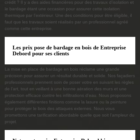
crédit ? Il y a des aides financières pour des travaux d’isolation et
le bardage étant une occasion pour assurer cette isolation
thermique par l’extérieur. Une des conditions pour être éligible, il
faut que les travaux soient réalisés par un professionnel agréé
comme cette entreprise.
Les prix pose de bardage en bois de Entreprise
Debord pour ses clients
La mise en place de bardage en bois réclame une grande
précision pour assurer un résultat durable et solide. Nos façadiers
professionnels prennent soin de poser votre en suivant les règles
de l’art, tout en veillant à une bonne aération des murs et une
protection efficace contre les infiltrations d’eau. Nous proposons
également différentes finitions comme la lasure ou la peinture
pour protéger le bois des attaques externes. Nous vous
promettons une tarification abordable quelle que soit l’ampleur du
projet.