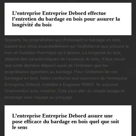
L’entreprise Entreprise Debord effectue
l’entretien du bardage en bois pour assurer la
longévité du bois
Souvent, les propriétaires qui choisissent le bardage en bois,
basent leur choix essentiellement sur l’esthétisme que procure le
bois et l’isolation thermique qu’il assure. La longévité du bois
dépend des caractéristiques de l’essence du bois. Il faut savoir
que cette dernière dépend aussi de l’entretien que les
propriétaires apportent au bardage. Pour l’entretien de vos
bardages en bois, faites confiance aux couvreurs de l’entreprise
Entreprise Debord, installée à Engomer 09800. Ils assurent
l’intervention avec maitrise. Cela peut aller du simple lavage et
brossage avec rinçage au ponçage.
L’entreprise Entreprise Debord assure une
pose efficace du bardage en bois quel que soit
le sens