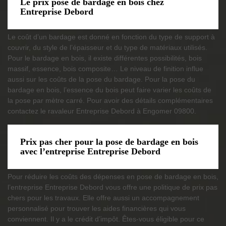
Le prix pose de bardage en bois chez
Entreprise Debord
Le coût d’un bardage est donné en fonction du type de support à
couvrir, du style de l’épaisseur et du type de matériaux utilisés.
Pour le bardage en bois, il existe différentes possibilités, bois
massif, essence, bois composite… Le niveau de finition influe
aussi sur les coûts de la pose du bardage. Pour la pose du
bardage en bois, l’essence du bois peut faire varier les coûts de
la pose par mètre carré. Pour avoir des détails complémentaires
contactez le ravaleur Entreprise Debord à Engomer 09800.
Prix pas cher pour la pose de bardage en bois
avec l’entreprise Entreprise Debord
Pour réduire les coûts des dépenses en pose de bardage en bois,
l’entreprise Entreprise Debord vous offre une politique de prix pas
chers pour les travaux. Elle offre aussi un accompagnement
personnalisé pour trouver les aides financières qui vous
conviennent. Il y a le crédit d’impôt. Êtes-vous éligible pour ce