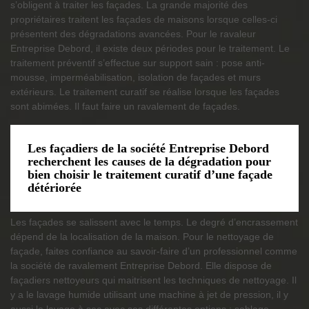
s’obligent à traiter les façades. La grande majorité des
propriétaires traitent les façades de maisons lorsque celles-ci
présentent des dégradations avancées. Pour le ravaleur
Entreprise Debord, il existe deux périodes pour le traitement. Le
traitement préventif s’effectue sur support sain : pose anti-
mousse, imperméabilisation, isolation de façades et murs
extérieurs. Le traitement curatif se réalise lorsque les façades
sont abimées. Il faut faire un ravalement de façades.
Les façadiers de la société Entreprise Debord
recherchent les causes de la dégradation pour
bien choisir le traitement curatif d’une façade
détériorée
Les façades se salissent avec le temps. Le degré d’encrassement
dépend de la localisation de la maison. Pour le nettoyage de
façade, faites confiance au savoir-faire d’un professionnel comme
la société de ravalement Entreprise Debord. Elle dispose de
façadiers nettoyeurs qui maitrisent les techniques de nettoyage. Il
y a le lavage humide utilisant une machine à jet de pression, il y