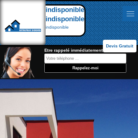
indisponible
indisponible
indisponible
Devis Gratuit
Etre rappelé immédiatement: