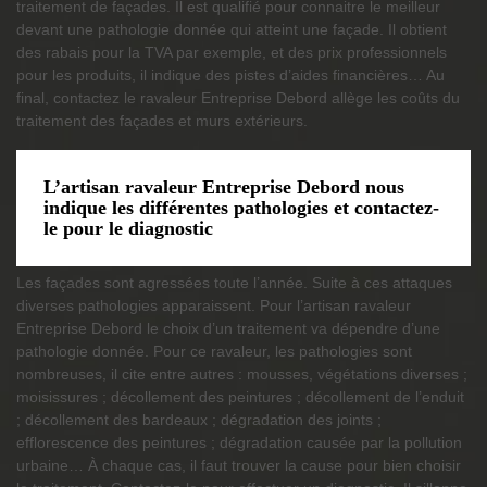
traitement de façades. Il est qualifié pour connaitre le meilleur
devant une pathologie donnée qui atteint une façade. Il obtient
des rabais pour la TVA par exemple, et des prix professionnels
pour les produits, il indique des pistes d’aides financières… Au
final, contactez le ravaleur Entreprise Debord allège les coûts du
traitement des façades et murs extérieurs.
L’artisan ravaleur Entreprise Debord nous
indique les différentes pathologies et contactez-
le pour le diagnostic
Les façades sont agressées toute l’année. Suite à ces attaques
diverses pathologies apparaissent. Pour l’artisan ravaleur
Entreprise Debord le choix d’un traitement va dépendre d’une
pathologie donnée. Pour ce ravaleur, les pathologies sont
nombreuses, il cite entre autres : mousses, végétations diverses ;
moisissures ; décollement des peintures ; décollement de l’enduit
; décollement des bardeaux ; dégradation des joints ;
efflorescence des peintures ; dégradation causée par la pollution
urbaine… À chaque cas, il faut trouver la cause pour bien choisir