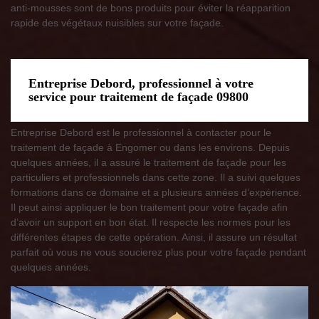
anti-mousses sont de bons produits pour éviter la réapparition
rapide des végétaux nuisibles sur votre façade.
Entreprise Debord, professionnel à votre
service pour traitement de façade 09800
Entreprise Debord est le professionnel à contacter pour le
traitement de façade à Engomer ou dans les environs. Depuis
quelques années, il a assuré le traitement de façade pour les
particuliers et professionnels dans cette zone. Il a suivi quelques
formations dans ce domaine et a plusieurs années d’expérience.
Il peut ainsi appliquer le bon traitement pour votre façade afin
d’avoir un support en bon état. Il respecte les normes pour les
différentes étapes de cette opération. Ainsi, il assure un résultat
parfait où vous ne vous soucierez plus pour votre façade pendant
quelques années.