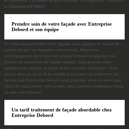
le traitement. Contactez-le pour effectuer un diagnostic. Il sillonne
le département 09800.
Prendre soin de votre façade avec Entreprise
Debord et son équipe
En nous laissant traiter votre façade, vous gagnez un travail de
mérite fait par nos façadiers chevronnés. Nous vous
accompagnons dans tous vos projets incluant la sélection du
produit de traitement de façade adapté. Vous pouvez nous
appeler pour obtenir un devis et des conseils d’entretien. Vous
verrez dans ce devis et en totalité le prix pour un traitement de
façade que Entreprise Debord vous propose. Vous ne serez pas
déçu de nous confier votre projet, nous sommes méticuleux dans
ce que nous faisons.
Un tarif traitement de façade abordable chez
Entreprise Debord