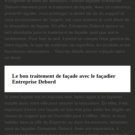
À Engomer et dans les alentours, l’artisan façadier Entreprise
Debord intervient pour le traitement de façade. Avec un traitement
préventif régulier, vous prolongez la durée de vie du support et
vous économiserez de l’argent, car vous éviterez le coût élevé de
la rénovation de façade. En effet, Entreprise Debord assure un
tarif abordable pour le traitement de façade, quel que soit le
revêtement. Pour fixer le tarif, il prend en compte l’état général de
votre façade, le type de matériau, sa superficie, les produits et les
fournitures nécessaires… Tous les détails seront indiqués dans
un devis.
Le bon traitement de façade avec le façadier
Entreprise Debord
Si votre façade est en mauvais état, faites appel à un façadier
installé dans votre ville pour assurer la rénovation. En effet, il est
important d’avoir une façade en bon état pour éviter les dégâts au
niveau du support par où l’humidité peut s’infiltrer. Alors, si vous
habitez dans la ville de Engomer ou dans les environs, adressez-
vous au façadier Entreprise Debord. Avec son expérience, il
connait parfaitement le type de traitement adapté au matériau de