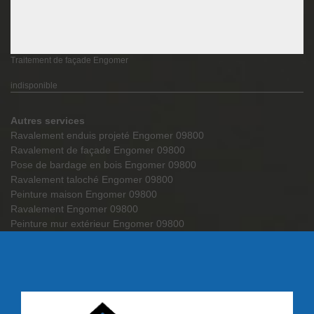
Traitement de façade Engomer
indisponible
Autres services
Ravalement enduis projeté Engomer 09800
Ravalement de façade Engomer 09800
Pose de bardage en bois Engomer 09800
Ravalement taloché Engomer 09800
Peinture maison Engomer 09800
Ravalement Engomer 09800
Peinture mur extérieur Engomer 09800