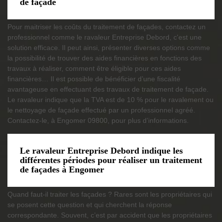
de façade
Pour maitriser les coûts du traitement de façades, contactez un
professionnel comme le ravaleur Entreprise Debord, c'est une
solution efficace. Il peut ainsi, présenter diverses options comme
la possibilité de trouver des aides financières en fonctions des
travaux à réaliser, comment être éligible pour ces aides
financières… Il est possible de bénéficier d’une fiscalité
avantageuse en effectuant des travaux de traitement de façade.
Le ravaleur indique que la TVA est de 10 % pour le ravalement ou
le nettoyage de façade effectué par un professionnel agréé.
Contactez-le, à Engomer 09800, pour plus d’informations.
Le ravaleur Entreprise Debord indique les
différentes périodes pour réaliser un traitement
de façades à Engomer
Quand faut-il traiter les façades ? Rares sont les propriétaires qui
se posent cette question et qui cherchent la réponse
correspondante. Souvent, c’est par accident que les propriétaires