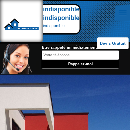
indisponible
indisponible
indisponible
Devis Gratuit
Etre rappelé immédiatement: