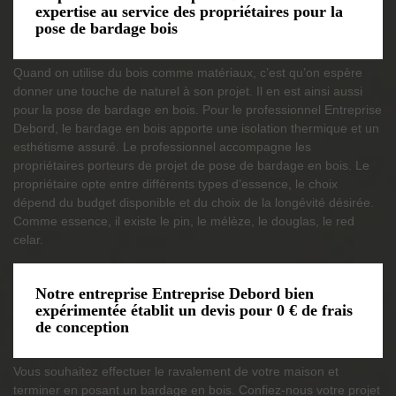
expertise au service des propriétaires pour la
pose de bardage bois
Quand on utilise du bois comme matériaux, c’est qu’on espère
donner une touche de naturel à son projet. Il en est ainsi aussi
pour la pose de bardage en bois. Pour le professionnel Entreprise
Debord, le bardage en bois apporte une isolation thermique et un
esthétisme assuré. Le professionnel accompagne les
propriétaires porteurs de projet de pose de bardage en bois. Le
propriétaire opte entre différents types d’essence, le choix
dépend du budget disponible et du choix de la longévité désirée.
Comme essence, il existe le pin, le mélèze, le douglas, le red
celar.
Notre entreprise Entreprise Debord bien
expérimentée établit un devis pour 0 € de frais
de conception
Vous souhaitez effectuer le ravalement de votre maison et
terminer en posant un bardage en bois. Confiez-nous votre projet