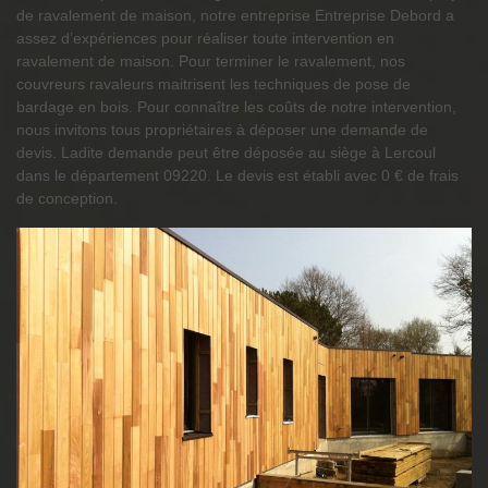
de ravalement de maison, notre entreprise Entreprise Debord a
assez d’expériences pour réaliser toute intervention en
ravalement de maison. Pour terminer le ravalement, nos
couvreurs ravaleurs maitrisent les techniques de pose de
bardage en bois. Pour connaître les coûts de notre intervention,
nous invitons tous propriétaires à déposer une demande de
devis. Ladite demande peut être déposée au siège à Lercoul
dans le département 09220. Le devis est établi avec 0 € de frais
de conception.