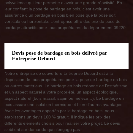
polyvalence qui leur permette d’avoir une grande réactivité. En
leur confiant la pose de bardage en bois, c’est avoir une
assurance d’un bardage en bois bien posé que la pose soit
verticale ou horizontale. L’entreprise offre des prix de pose de
bardage attractifs pour tous propriétaires du département 09220.
Devis pose de bardage en bois délivré par
Entreprise Debord
Notre entreprise de couverture Entreprise Debord est à la
disposition de tous propriétaires pour la pose de bardage en bois
ou autres matériaux. Le bardage en bois redonne de l’esthétisme
et un aspect naturel à votre propriété, un aspect écologique,
aspect naturel (bois massif, sapin ou mélèze…). Le bardage en
bois assure une isolation thermique et bien d’autres avantages.
Avec les avantages apportés par le bardage en bois, nous
établissons un devis 100 % gratuit. Il indique les prix des
différents éléments choisis pour réaliser votre projet. Le devis
s’obtient sur demande qui n’engage pas.