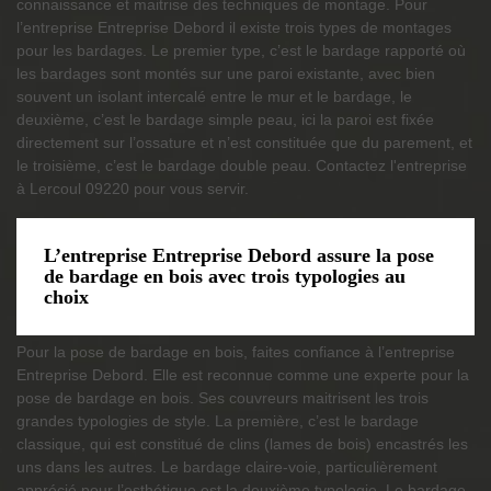
connaissance et maitrise des techniques de montage. Pour
l’entreprise Entreprise Debord il existe trois types de montages
pour les bardages. Le premier type, c’est le bardage rapporté où
les bardages sont montés sur une paroi existante, avec bien
souvent un isolant intercalé entre le mur et le bardage, le
deuxième, c’est le bardage simple peau, ici la paroi est fixée
directement sur l’ossature et n’est constituée que du parement, et
le troisième, c’est le bardage double peau. Contactez l'entreprise
à Lercoul 09220 pour vous servir.
L’entreprise Entreprise Debord assure la pose
de bardage en bois avec trois typologies au
choix
Pour la pose de bardage en bois, faites confiance à l’entreprise
Entreprise Debord. Elle est reconnue comme une experte pour la
pose de bardage en bois. Ses couvreurs maitrisent les trois
grandes typologies de style. La première, c’est le bardage
classique, qui est constitué de clins (lames de bois) encastrés les
uns dans les autres. Le bardage claire-voie, particulièrement
apprécié pour l’esthétique,est la deuxième typologie. Le bardage