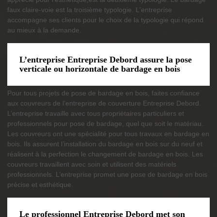
faux claire-voie est la troisième typologie. L'entreprise
accompagne ses clients pour le choix de la typologie qui répond
au mieux à la demande.
L’entreprise Entreprise Debord assure la pose
verticale ou horizontale de bardage en bois
Pour tous projets de pose de bardage en bois, faites confiance
aux couvreurs de l’entreprise de couverture Entreprise Debord.
L’entreprise travaille avec tous propriétaires particuliers et
professionnels pour pose de bardage, quel que soit le matériau.
Les couvreurs ont une spécialité pour tous travaux en bardage en
bois. Ils assurent l’installation du bardage en bois sur du neuf et
réalisent à la perfection le changement de bardage en bois. Les
couvreurs travaillent avec soin et utilisent des matériels
professionnels. L’entreprise promet une pose de bardage en bois
précise et esthétique.
Le professionnel Entreprise Debord met son