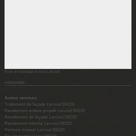
Pose de bardage en bois Lercoul
indisponible
Autres services
Traitement de façade Lercoul 09220
Ravalement enduis projeté Lercoul 09220
Ravalement de façade Lercoul 09220
Ravalement taloché Lercoul 09220
Peinture maison Lercoul 09220