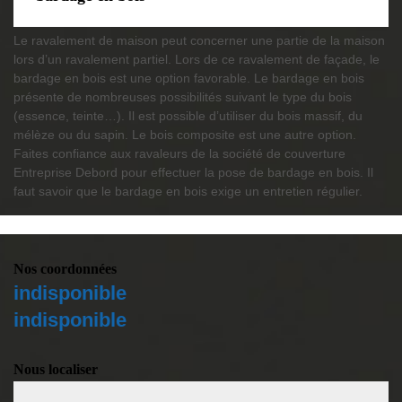
Le ravalement de maison peut concerner une partie de la maison
lors d’un ravalement partiel. Lors de ce ravalement de façade, le
bardage en bois est une option favorable. Le bardage en bois
présente de nombreuses possibilités suivant le type du bois
(essence, teinte…). Il est possible d’utiliser du bois massif, du
mélèze ou du sapin. Le bois composite est une autre option.
Faites confiance aux ravaleurs de la société de couverture
Entreprise Debord pour effectuer la pose de bardage en bois. Il
faut savoir que le bardage en bois exige un entretien régulier.
Nos coordonnées
indisponible
indisponible
Nous localiser