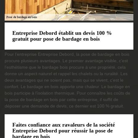
Entreprise Debord établit un devis 100 %
gratuit pour pose de bardage en bois
Pour l’entreprise Entreprise Debord, la pose de bardage en bois
procure plusieurs avantages. Le premier avantage visible, c’est
l’esthétisme que le bardage bois procure à une propriété, cela
donne un aspect naturel et rappel les chalets ou la ruralité. Les
deux avantages qui ne soient pas, mais qui se vivent, c’est le
confort. Le bardage en bois apporte une chaleur. Le bardage en
bois participe à l’isolation thermique. Pour connaître les coûts de
la pose de bardage en bois par cette entreprise, il suffit de
déposer une demande de devis, ce dernier est 100 % gratuit.
Faites confiance aux ravaleurs de la société
Entreprise Debord pour réussir la pose de
bardage en bois