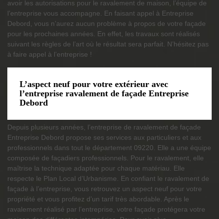
avoir les autorisations pour le ravalement de maison, l’équipe de
l’entreprise vous accompagne. En faisant appel à Entreprise
Debord, vous n’aurez aucun problème à propos de votre façade
pour les prochaines années. En effet, les travaux sont réalisés
suivant les règles de l’art où le résultat sera parfait. N’hésitez pas
à faire appel à l’entreprise !
L’aspect neuf pour votre extérieur avec
l’entreprise ravalement de façade Entreprise
Debord
Depuis plusieurs années, l’entreprise de ravalement de façade
Entreprise Debord propose ses services aux particuliers et aux
professionnels dans tout le département 09220. Elle a une équipe
composée de façadiers professionnels. Pour le ravalement, elle
maîtrise la technique adaptée pour chaque matériau. Elle
respecte le Plan Local d’Urbanisme. En confiant le ravalement de
façade à l’entreprise, vous retrouvez un aspect neuf pour votre
propriété et vous profitez d’un tarif très abordable. Après le
ravalement réalisé par l’entreprise, votre façade protégera votre