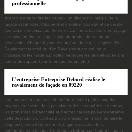
professionnelle
Avant d’entreprendre les travaux, un diagnostic intégral de la
façade est imposé. Cela permet d’évaluer son état et de décider
des actions nécessaires. Selon les cas, nous faisons le nettoyage,
la remise en état, et l’application du produit de traitement
nécessaire. Chaque façade est unique, donc qu’il s’agisse d’un
Ravalement taloché ou d’un Ravalement projeté, nous
choisissons les matériaux et les méthodes les plus efficaces à la
nature du support (pierre, brique, béton, etc.).
L’entreprise Entreprise Debord réalise le
ravalement de façade en 09220
Les murs extérieurs se sont détérioré petit à petit cause des
rayons ultraviolets, de la pollution et des intempéries. Le temps,
les problèmes d’étanchéité et d’autres causes peuvent entraîner
cette dégradation. Confiez à un professionnel le soin de faire le
diagnostic et de déterminer les origines exactes de la
détérioration de façade. L’entreprise Entreprise Debord située à