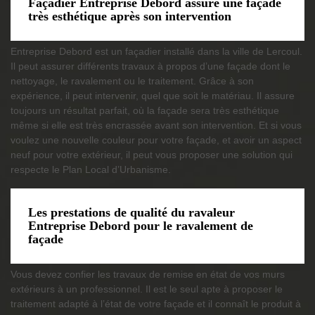
Façadier Entreprise Debord assure une façade
très esthétique après son intervention
Entreprise Debord est un façadier installé dans la ville de Lercoul.
Il peut assurer différents travaux à propos d’une façade dont le
nettoyage, le ravalement ou le traitement. Grâce à son
expérience, il peut intervenir, quel que soit le matériau. Il assure
toujours un résultat parfait, où la façade sera très esthétique
même si elle est très encrassée avant son intervention. Et si vous
voulez une nouvelle couleur pour votre façade, et avoir un aspect
neuf pour votre extérieur, il peut vous proposer une solution qui
respecte le Plan Local d’Urbanisme.
Les prestations de qualité du ravaleur
Entreprise Debord pour le ravalement de
façade
Vous devez confier les travaux de remise en état de vos murs
extérieurs à un professionnel. Il est le seul apte à proposer le
traitement adapté à l’état de votre façade et il connaît le produit à