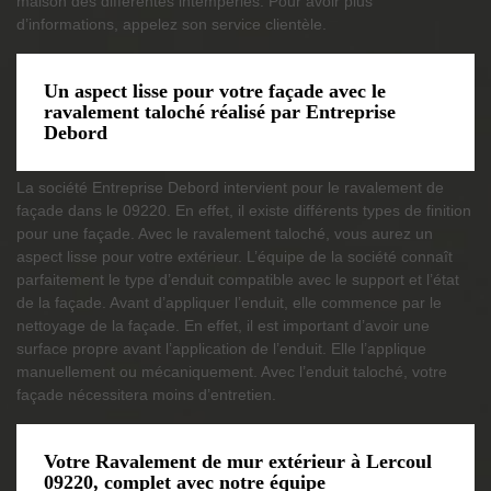
maison des différentes intempéries. Pour avoir plus
d’informations, appelez son service clientèle.
Un aspect lisse pour votre façade avec le
ravalement taloché réalisé par Entreprise
Debord
La société Entreprise Debord intervient pour le ravalement de
façade dans le 09220. En effet, il existe différents types de finition
pour une façade. Avec le ravalement taloché, vous aurez un
aspect lisse pour votre extérieur. L’équipe de la société connaît
parfaitement le type d’enduit compatible avec le support et l’état
de la façade. Avant d’appliquer l’enduit, elle commence par le
nettoyage de la façade. En effet, il est important d’avoir une
surface propre avant l’application de l’enduit. Elle l’applique
manuellement ou mécaniquement. Avec l’enduit taloché, votre
façade nécessitera moins d’entretien.
Votre Ravalement de mur extérieur à Lercoul
09220, complet avec notre équipe