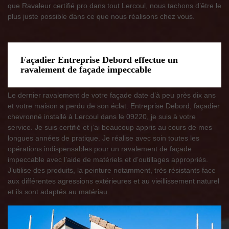
que Ravaleur certifié pro dans tout Lercoul, nous tachons d’être le
plus juste possible dans ce que nous réalisons chez vous.
Façadier Entreprise Debord effectue un
ravalement de façade impeccable
Le dernier ravalement de votre façade date d’à peu près dix ans
et votre maison a perdu de son éclat. Entreprise Debord, façadier
chevronné installé à Lercoul dans le 09220, je suis à votre
service. Je suis certifié et j’ai beaucoup appris au cours de mes
longues années de pratique. Je réalise avec soin toutes les
opérations indispensables pour un ravalement de façade
impeccable avec l’aide de matériels et d’outillages appropriés.
J’utilise des produits, la peinture notamment, très résistants face
aux différentes agressions extérieures et au vieillissement naturel
et ils sont adaptés au matériau.