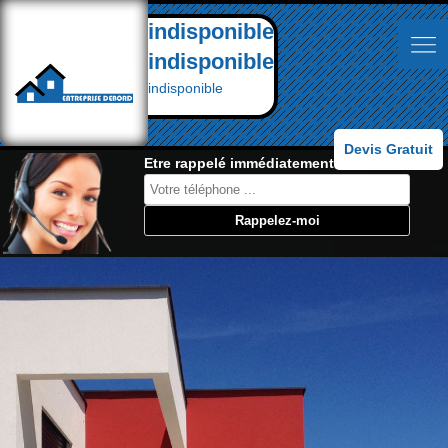
indisponible
indisponible
indisponible
Devis Gratuit
Etre rappelé immédiatement: