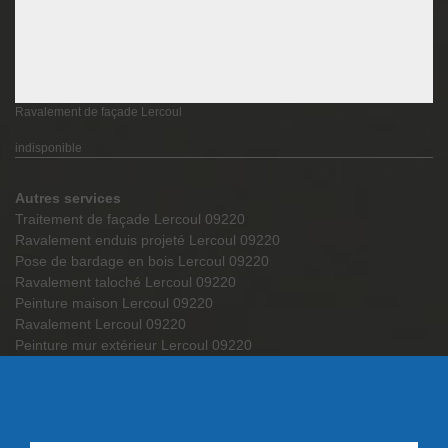
Ravalement de façade Lercoul
indisponible
Autres services
Traitement de façade Lercoul 09220
Ravalement enduis projeté Lercoul 09220
Pose de bardage en bois Lercoul 09220
Ravalement taloché Lercoul 09220
Peinture maison Lercoul 09220
Ravalement Lercoul 09220
Peinture mur extérieur Lercoul 09220