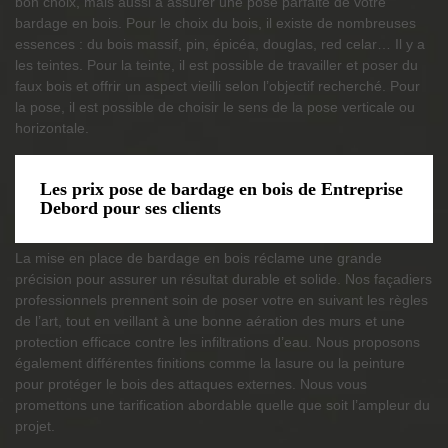
bon choix, mais aussi à assurer une pose parfaite de votre
bardage en bois. Pour le choix du bois, il existe de nombreuses
essences : du bois massif, pin, épicéa, douglas, red celar… Il y a
les teintes. Pour la teinte, il est possible de travailler et poser du
faux bois et offrir un aspect vieilli selon l’objectif recherché. Pour
la pose, il est possible de choisir le sens de la pose verticale ou
horizontale.
Les prix pose de bardage en bois de Entreprise
Debord pour ses clients
La mise en place de bardage en bois réclame une grande
précision pour assurer un résultat durable et solide. Nos façadiers
professionnels prennent soin de poser votre en suivant les règles
de l’art, tout en veillant à une bonne aération des murs et une
protection efficace contre les infiltrations d’eau. Nous proposons
également différentes finitions comme la lasure ou la peinture
pour protéger le bois des attaques externes. Nous vous
promettons une tarification abordable quelle que soit l’ampleur du
projet.