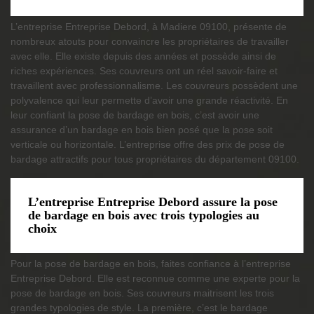
L’entreprise Entreprise Debord, à Madiere 09100, présente de
nombreux atouts pour convaincre les propriétaires de travailler
avec elle. Elle existe depuis des années et possède ainsi de
riches expériences. Ses couvreurs ont un réel savoir-faire et
travaillent avec professionnalisme. Les couvreurs possèdent une
polyvalence qui leur permette d’avoir une grande réactivité. En
leur confiant la pose de bardage en bois, c’est avoir une
assurance d’un bardage en bois bien posé que la pose soit
verticale ou horizontale. L’entreprise offre des prix de pose de
bardage attractifs pour tous propriétaires du département 09100.
L’entreprise Entreprise Debord assure la pose
de bardage en bois avec trois typologies au
choix
Pour la pose de bardage en bois, faites confiance à l’entreprise
Entreprise Debord. Elle est reconnue comme une experte pour la
pose de bardage en bois. Ses couvreurs maitrisent les trois
grandes typologies de style. La première, c’est le bardage