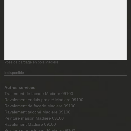
Pose de bardage en bois Madiere
indisponible
Autres services
Traitement de façade Madiere 09100
Ravalement enduis projeté Madiere 09100
Ravalement de façade Madiere 09100
Ravalement taloché Madiere 09100
Peinture maison Madiere 09100
Ravalement Madiere 09100
Peinture mur extérieur Madiere 09100