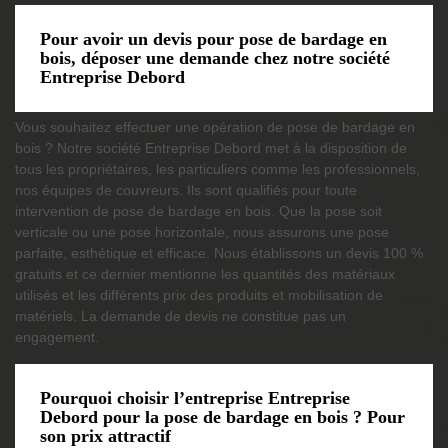
Pour avoir un devis pour pose de bardage en
bois, déposer une demande chez notre société
Entreprise Debord
Vous souhaitez effectuer une opération de pose de bardage en
bois ? Notre société Entreprise Debord met à la disposition de
tous les propriétaires, les particuliers comme les professionnels,
nos équipes de couvreurs. Ils sont qualifiés pour toute
intervention de pose de bardage en bois. Que la pose soit
verticale ou une pose horizontale, nous assurons une pose
parfaite, esthétique et efficace. Nous établissons un devis 100 %
gratuits et ce dernier mentionne les quantités des matériaux
utilisés et les différents prix des produits et mobilisation de
matériels. La demande de devis ne constitue pas un
engagement.
Pourquoi choisir l’entreprise Entreprise
Debord pour la pose de bardage en bois ? Pour
son prix attractif