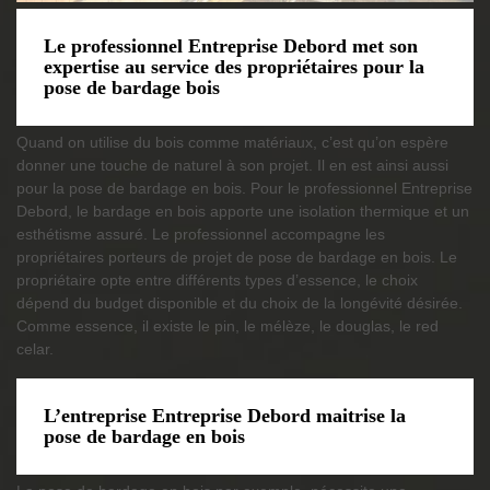
Le professionnel Entreprise Debord met son
expertise au service des propriétaires pour la
pose de bardage bois
Quand on utilise du bois comme matériaux, c’est qu’on espère
donner une touche de naturel à son projet. Il en est ainsi aussi
pour la pose de bardage en bois. Pour le professionnel Entreprise
Debord, le bardage en bois apporte une isolation thermique et un
esthétisme assuré. Le professionnel accompagne les
propriétaires porteurs de projet de pose de bardage en bois. Le
propriétaire opte entre différents types d’essence, le choix
dépend du budget disponible et du choix de la longévité désirée.
Comme essence, il existe le pin, le mélèze, le douglas, le red
celar.
L’entreprise Entreprise Debord maitrise la
pose de bardage en bois