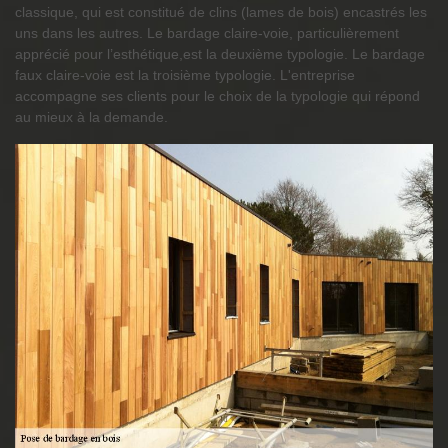
classique, qui est constitué de clins (lames de bois) encastrés les
uns dans les autres. Le bardage claire-voie, particulièrement
apprécié pour l’esthétique,est la deuxième typologie. Le bardage
faux claire-voie est la troisième typologie. L'entreprise
accompagne ses clients pour le choix de la typologie qui répond
au mieux à la demande.