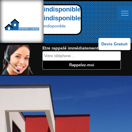
indisponible
indisponible
indisponible
Devis Gratuit
Etre rappelé immédiatement: