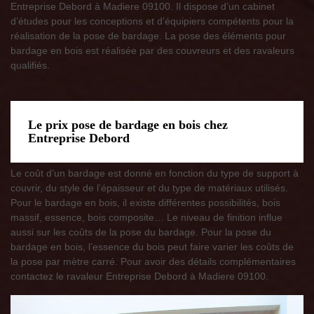
Entreprise Debord à Madiere 09100. Il dispose d’un cabinet
d’études pour les conceptions et d’équipiers compétents pour la
réalisation de la pose de bardage. La pose des éléments pour
bardage en bois est réalisée par des couvreurs et des ravaleurs
qualifiés.
Le prix pose de bardage en bois chez
Entreprise Debord
Le coût d’un bardage est donné en fonction du type de support à
couvrir, du style de l’épaisseur et du type de matériaux utilisés.
Pour le bardage en bois, il existe différentes possibilités, bois
massif, essence, bois composite… Le niveau de finition influe
aussi sur les coûts de la pose du bardage. Pour la pose du
bardage en bois, l’essence du bois peut faire varier les coûts de
la pose par mètre carré. Pour avoir des détails complémentaires
contactez le ravaleur Entreprise Debord à Madiere 09100.