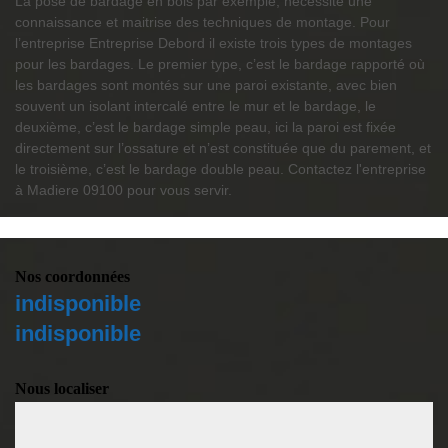
La pose de bardage en bois par exemple, nécessite une
connaissance et maitrise des techniques de montage. Pour
l’entreprise Entreprise Debord il existe trois types de montages
pour les bardages. Le premier type, c’est le bardage rapporté où
les bardages sont montés sur une paroi existante, avec bien
souvent un isolant intercalé entre le mur et le bardage, le
deuxième, c’est le bardage simple peau, ici la paroi est fixée
directement sur l’ossature et n’est constituée que du parement, et
le troisième, c’est le bardage double peau. Contactez l'entreprise
à Madiere 09100 pour vous servir.
Nos coordonnées
indisponible
indisponible
Nous localiser