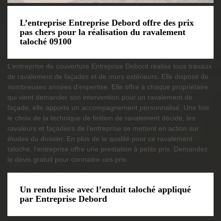
L’entreprise Entreprise Debord offre des prix
pas chers pour la réalisation du ravalement
taloché 09100
L’entreprise de couverture Entreprise Debord réalise tous travaux
de ravalement de façades et de murs extérieurs. Elle dispose de
nombreuses années d’expertise. Elle offre à chaque propriétaire
qui vient demander son intervention pour un ravalement de
façade, elle apporte un accompagnement personnalisé. Une fois
le choix de la technique de finition de ravalement décidé, les
ravaleurs et façadiers de l’entreprise se mettent en action sur
études du dossier. En plus de la qualité pour ce ravalement
taloché, l’entreprise offre une prestation à petits prix. Demandez
le devis gratuit pour connaitre ces prix.
Un rendu lisse avec l’enduit taloché appliqué
par Entreprise Debord