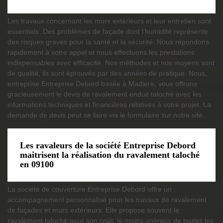
Les travaux concernant les murs extérieurs et leur entretien sont
essentiels. Des problèmes de façade dont l’humidité représente
des risques graves pour la santé et la sécurité. Nous répondons
rapidement à votre appel et nous effectuons les prestations
indispensables avec efficacité. Nos méthodes et nos moyens sont
de qualité, ils sont éprouvés par des années de pratique. Nous,
entreprise Entreprise Debord basée à Madiere, vous offrons
gracieusement le devis de ravalement enduit taloché avec les
informations techniques et financières relatives à votre projet. La
demande de devis peut se faire via le formulaire sur notre site.
Les ravaleurs de la société Entreprise Debord
maitrisent la réalisation du ravalement taloché
en 09100
La société de couverture Entreprise Debord offre un
accompagnement personnalisé pour les travaux de ravalement
de façades et murs extérieurs. Elle propose souvent le
ravalement taloché pour son coût, le moins onéreux de toutes les