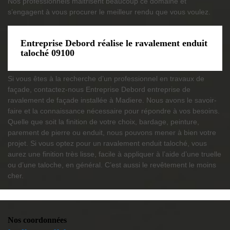
Nos professionnels maitrisent beaucoup ce domaine et
s’engagent à vous procurer le meilleur rendu que vous voulez.
Entreprise Debord réalise le ravalement enduit
taloché 09100
Si vous êtes à la recherche d’un professionnel en travaux de
façade, contactez-nous Entreprise Debord entreprise de
ravalement de façade installée à Madiere. Nous avons le savoir-
faire et la connaissance nécessaire pour répondre à vos besoins.
Quelle que soit la finition de votre choix, bardage, peinture,
parement de pierre ou enduit, nous pouvons mener à bien votre
projet. Si vous optez pour un ravalement enduit taloché, vous
aurez une finition très lisse, facile à appliquer à l’aide d’une truelle
ou d’une taloche, en général. C’est aussi le revêtement le moins
cher.
Nos coordonnées