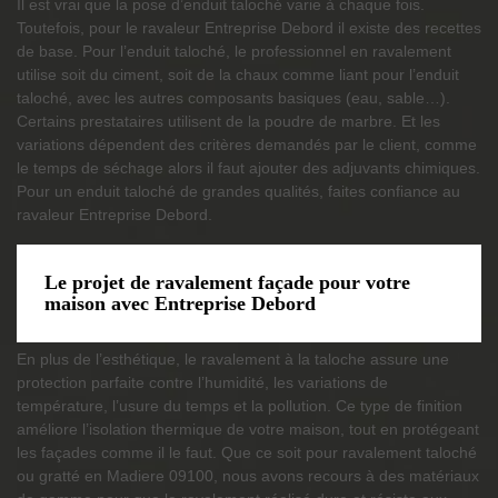
Il est vrai que la pose d’enduit taloché varie à chaque fois.
Toutefois, pour le ravaleur Entreprise Debord il existe des recettes
de base. Pour l’enduit taloché, le professionnel en ravalement
utilise soit du ciment, soit de la chaux comme liant pour l’enduit
taloché, avec les autres composants basiques (eau, sable…).
Certains prestataires utilisent de la poudre de marbre. Et les
variations dépendent des critères demandés par le client, comme
le temps de séchage alors il faut ajouter des adjuvants chimiques.
Pour un enduit taloché de grandes qualités, faites confiance au
ravaleur Entreprise Debord.
Le projet de ravalement façade pour votre
maison avec Entreprise Debord
En plus de l’esthétique, le ravalement à la taloche assure une
protection parfaite contre l’humidité, les variations de
température, l’usure du temps et la pollution. Ce type de finition
améliore l’isolation thermique de votre maison, tout en protégeant
les façades comme il le faut. Que ce soit pour ravalement taloché
ou gratté en Madiere 09100, nous avons recours à des matériaux