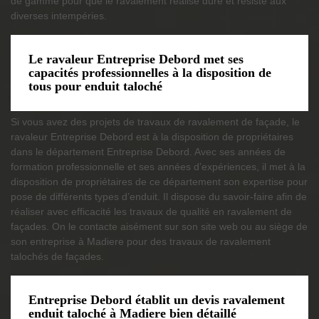
de gamme pour que le ravalement réalisé dure et résiste aux
diverses intempéries.
Le ravaleur Entreprise Debord met ses
capacités professionnelles à la disposition de
tous pour enduit taloché
Si vous avez des projets de travaux de ravalement de façade, le
ravaleur Entreprise Debord est à la disposition de propriétaires
dans le département Entreprise Debord. Avec ses années de
formation professionnelle et ses années d’expériences, il met à la
disposition de propriétaires de ce département son expertise pour
pose de différents types d’enduit. Il dispose du savoir-faire afin de
réaliser avec efficacité les travaux de qualité en ravalement de
façades. On le contacte aisément sur son site web ou au siège de
son entreprise à Madiere pour des travaux de ravalement
talochés de façades.
Entreprise Debord établit un devis ravalement
enduit taloché à Madiere bien détaillé