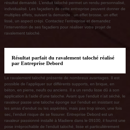
résultat demandé. L’enduit taloché permet un rendu personnalisé,
individualisé. Les façadiers de cette entreprise peuvent donner de
multiples effets, suivant la demande : un effet brosse, un effet
lissé, un aspect crépi. Contactez l’entreprise et demandez
l’intervention de ses façadiers pour réaliser votre projet de
ravalement taloché.
Résultat parfait du ravalement taloché réalisé
par Entreprise Debord
Le ravalement taloché présente de nombreux avantages. Il est
possible de l’appliquer sur différents supports, en brique, en
béton, en pierre, neufs ou anciens. Il a un rendu lisse dû à son
application à l’aide d’une taloche. Avant que l’enduit n’ait séché, le
ravaleur passe une taloche éponge sur l’enduit en insistant sur
les amas d’enduit ou les aspérités, mais pas trop sinon, une fois
sec, l’enduit risque de se fissurer. Entreprise Debord est un
ravaleur passionné installé à Madiere dans le 09100, il fournit une
pose irréprochable de l’enduit taloché, lisse et particulièrement