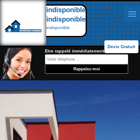
indisponible
indisponible
indisponible
Devis Gratuit
Etre rappelé immédiatement: