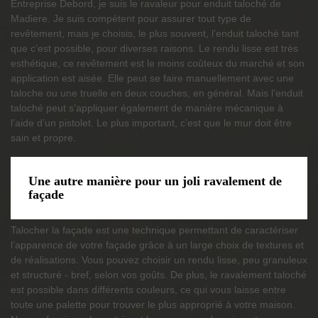
Entreprise Debord, je suis le ravaleur pour enduit taloché de
Madiere. Je suis compétent pour assurer tout type de
revêtement, mais je choisis, le plus souvent, l’enduit taloché tant
que c’est possible, pour diverses raisons. Le rendu lisse est très
esthétique, ce revêtement est le moins coûteux du marché et son
application est aisée. Elle peut se faire manuellement avec une
taloche ou une truelle en deux couches, en général. Mais l’enduit
taloché peut s’appliquer également de manière mécanique à
l’aide d’un pistolet. Le plus important, c’est que le mur doit être
sain et propre.
Une autre manière pour un joli ravalement de
façade
Talocher la façade est une technique permettant de caractériser
l’apparence de votre façade grâce à un large choix de textures et
de réalisations. Vous pouvez choisir un rendu lisse, peu granuleux
et structuré - bref, selon vos goûts. De plus, le ravalement taloché
est possible dans différents couleurs, ce qui vous laisse entre
toute une palette pour trouver le plus approprié à votre maison.