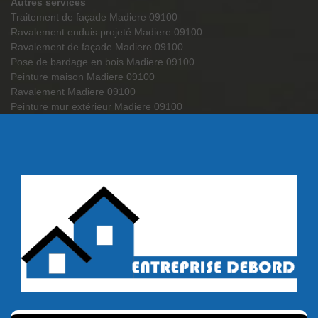
Autres services
Traitement de façade Madiere 09100
Ravalement enduis projeté Madiere 09100
Ravalement de façade Madiere 09100
Pose de bardage en bois Madiere 09100
Peinture maison Madiere 09100
Ravalement Madiere 09100
Peinture mur extérieur Madiere 09100