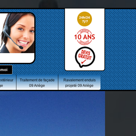
extérieur
Traitement de façade
Ravalement enduis
ge
09 Ariège
projeté 09 Ariège