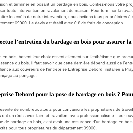
ison et terminer en posant un bardage en bois. Confiez-nous votre pro
ser toute intervention en ravalement de maison. Pour terminer le raval
tre les coûts de notre intervention, nous invitons tous propriétaire
tement 09000. Le devis est établi avec 0 € de frais de conception.
ctue l’entretien du bardage en bois pour assurer la 
 en bois, basent leur choix essentiellement sur l’esthétisme que procure 
ssence du bois. Il faut savoir que cette dernière dépend aussi de l’ent
fiance aux couvreurs de l’entreprise Entreprise Debord, installée à Prayo
 rinçage au ponçage.
eprise Debord pour la pose de bardage en bois ? Pour
ésente de nombreux atouts pour convaincre les propriétaires de travaill
ont un réel savoir-faire et travaillent avec professionnalisme. Les co
ose de bardage en bois, c’est avoir une assurance d’un bardage en bois 
actifs pour tous propriétaires du département 09000.