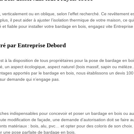
 verticalement ou en oblique, selon l’effet recherché. Ce revêtement e
 plus, il peut aider à ajuster l’isolation thermique de votre maison, ce
 et fiable pour installer votre bardage en bois, engagez vite Entrepri
vré par Entreprise Debord
st à la disposition de tous propriétaires pour la pose de bardage en b
été, un aspect écologique, aspect naturel (bois massif, sapin ou mélèz
tages apportés par le bardage en bois, nous établissons un devis 100 % 
nt sur demande qui n’engage pas.
ches indispensables pour concevoir et poser un bardage en bois ou au
te modification de façade, une demande d’autorisation doit se faire au
férents matériaux : bois, alu, pvc… et opter pour des coloris de son choix.
our une pose parfaite de bardage en bois.