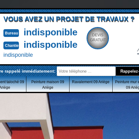
VOUS AVEZ UN PROJET DE TRAVAUX ?
indisponible
Bureau
DEVIS
GRATUIT
indisponible
Chantier
indisponible
re rappelé immédiatement:
ent taloché 09
Peinture maison 09
Ravalement 09 Ariège
Peinture mur 
Ariège
Ariège
09 Ariè