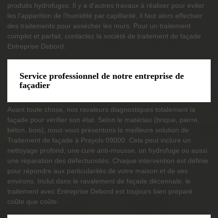
produits hydrofuges. Il y a d’autres travaux à réaliser pour éviter
les l’apparition de l’humidité par capillarité, il faut alors effectuer
des traitements pour assécher les murs. Pour un traitement
complet et parfait, contactez la société de traitement de façade
Entreprise Debord.
Service professionnel de notre entreprise de
façadier
Avant toute chose, nos ravaleurs diagnostiques totalement la
façade pour vérifier son état. Selon le matériau (brique, pierre,
béton, bois), nous vous présentons la meilleure solution de
Traitement de façade à Prayols 09000. Cela peut inclure un
nettoyage profond, une cure anti-mousse, un hydrofuge ou aussi
une réparation des défectuosités. Chaque intervention est définie
pour répondre aux particularités de votre maison et de ses
environs. Inclut dans le ravalement de façade décennale, le
traitement avec Entreprise Debord est toujours bien préparé
coûte que coûte.