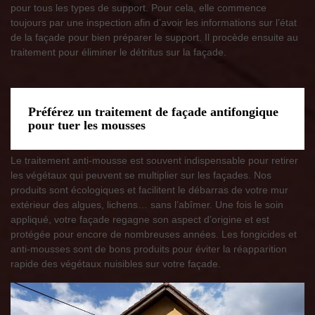
pour tous les types de support. Pour cela, elle commence
toujours par une inspection afin d’avoir les informations sur l’état
de la façade pour bien préparer le support. Il procède ensuite au
traitement pour éliminer le détritus sur la façade.
Préférez un traitement de façade antifongique
pour tuer les mousses
Le traitement anti-mousse est souvent indispensable pour retirer
les végétaux qui peuvent se multiplier sur les façades. Nos
produits sont écologiques et facilitent le débarras de votre mur
extérieur des algues, lichens… sans l’abîmer. Une fois le soin
appliqué, votre façade regagne son aspect d’origine et est
protégée pour encore de nombreuses années. Les fongicides et
anti-mousses sont de bons produits pour éviter la réapparition
rapide des végétaux nuisibles sur votre façade.