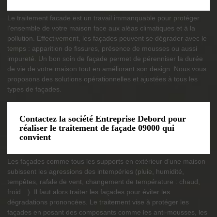
Le traitement facade est un travail immanquable pour protéger
l’ensemble de votre maison face aux aléas climatiques et à la
pollution. Effectivement, les façades peuvent se dégrader avec le
temps : apparition de fissures, présence de mousses ou aussi
impureté. Un bon soin de façade permet de pérenniser la durée
de vie de votre maison tout en améliorant son design. Nous vous
proposons des solutions opérationnelles et ajustées à tous les
types de façades.
Contactez la société Entreprise Debord pour
réaliser le traitement de façade 09000 qui
convient
Les façades comme tous les supports en extérieur d’une maison
subissent les agressions des intempéries (pluie, humidité,
tempêtes, rafale de vent, changement de température : chaud,
froid…). Il faut alors traiter les façades pour éviter les
dégradations prononcées. Le traitement vise à protéger les
façades en posant des composants comme les anti-mousses, les