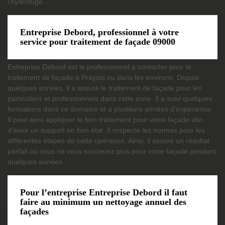
l’hydrofuge…
Entreprise Debord, professionnel à votre
service pour traitement de façade 09000
Entreprise Debord est le professionnel à contacter pour le
traitement de façade à Prayols ou dans les environs. Depuis
quelques années, il a assuré le traitement de façade pour les
particuliers et professionnels dans cette zone. Il a suivi quelques
formations dans ce domaine et a plusieurs années d’expérience.
Il peut ainsi appliquer le bon traitement pour votre façade afin
d’avoir un support en bon état. Il respecte les normes pour les
différentes étapes de cette opération. Ainsi, il assure un résultat
parfait où vous ne vous soucierez plus pour votre façade pendant
quelques années.
Pour l’entreprise Entreprise Debord il faut
faire au minimum un nettoyage annuel des
façades