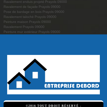
Ravalement enduis projeté Prayols 09000
Ravalement de façade Prayols 09000
Pose de bardage en bois Prayols 09000
Ravalement taloché Prayols 09000
Peinture maison Prayols 09000
Ravalement Prayols 09000
Peinture mur extérieur Prayols 09000
©2016 TOUT DROIT RÉSERVÉ -