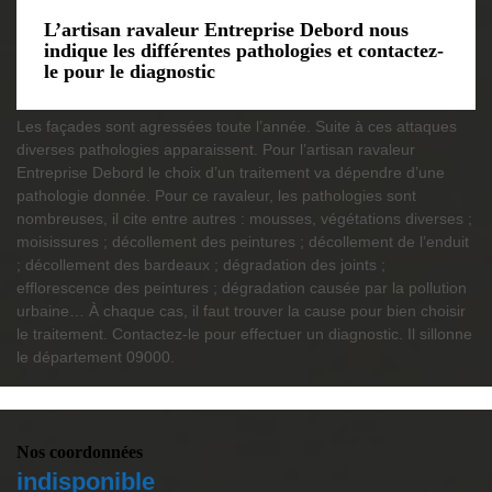
L’artisan ravaleur Entreprise Debord nous
indique les différentes pathologies et contactez-
le pour le diagnostic
Les façades sont agressées toute l’année. Suite à ces attaques
diverses pathologies apparaissent. Pour l’artisan ravaleur
Entreprise Debord le choix d’un traitement va dépendre d’une
pathologie donnée. Pour ce ravaleur, les pathologies sont
nombreuses, il cite entre autres : mousses, végétations diverses ;
moisissures ; décollement des peintures ; décollement de l’enduit
; décollement des bardeaux ; dégradation des joints ;
efflorescence des peintures ; dégradation causée par la pollution
urbaine… À chaque cas, il faut trouver la cause pour bien choisir
le traitement. Contactez-le pour effectuer un diagnostic. Il sillonne
le département 09000.
Nos coordonnées
indisponible