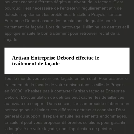
peuvent cacher différents dégâts au niveau de la façade. C’est
pourquoi il est nécessaire de l’entretenir régulièrement afin de
détecter rapidement les problèmes. Installé à Prayols, l’artisan
Entreprise Debord assure des prestations de qualité pour le
traitement de façade. Lors du nettoyage, il élimine les détritus et il
applique ensuite le bon traitement pour retrouver l’éclat de la
façade.
Artisan Entreprise Debord effectue le
traitement de façade
Tout le monde veut avoir une façade en bon état. Pour assurer le
traitement de la façade de votre maison dans la ville de Prayols
en 09000, n’hésitez pas à contacter l’artisan façadier Entreprise
Debord. L’accumulation de détritus peut cacher les défaillances
au niveau du support. Dans ce cas, l’artisan procède d’abord à un
nettoyage pour éliminer ces différents détritus et connaitre l’état
général du support. Il répare ensuite les éléments endommagés.
Ensuite, il peut vous proposer différentes solutions pour garantir
la longévité de votre façade, dont l’application de peinture,