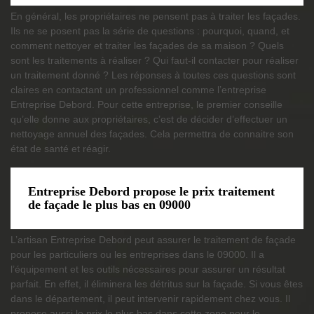
En général, les propriétaires ne pensent pas à traiter les façades.
Ils ne se posent pas la série de questions : pourquoi, quand, et
comment nettoyer et traiter les façades de sa maison ? Quels
sont les traitements à réaliser ? Qui faut-il contacter pour réaliser
un traitement donné ? Les réponses à toutes ces questions sont
claires en contactant un professionnel comme l’entreprise
Entreprise Debord. Pour cette entreprise, le premier conseille
qu’elle donne aux propriétaires, c’est de décider d’effectuer un
nettoyage annuel des façades. Cela permettra de connaitre son
état de santé et réagir.
Entreprise Debord propose le prix traitement
de façade le plus bas en 09000
L’artisan Entreprise Debord peut assurer le traitement de façade
pour les particuliers ou les entreprises dans le 09000. Il a
l’équipement et les outils nécessaires pour assurer un résultat
parfait. En effet, il éliminera les détritus sur la façade. Si vous êtes
dans le département, il peut intervenir rapidement chez vous. Il
propose aussi le prix le plus bas dans cette zone pour le