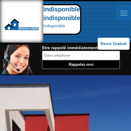
indisponible
indisponible
indisponible
Devis Gratuit
Etre rappelé immédiatement: