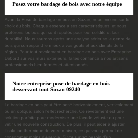
Posez votre bardage de bois avec notre équipe
Avant la Pose de bardage en bois en Suzan, nous misons sur le
choix du bois. Chaque essence a ses caractéristiques, et nous
préférons les bois qui sont réputés pour leur solidité et leur
durabilité. Nous saurons après une analyse sérieuse le genre de
bois qui correspond le mieux à vos goûts et aux climats de la
région. Pour tout ravalement en bardage en bois avec Entreprise
Debord sur vos murs extérieurs, faites confiance à nos artisans
professionnels bien formés et attentionnés.
Notre entreprise pose de bardage en bois
desservant tout Suzan 09240
Le bardage en bois peut être posé horizontalement, verticalement
ou en oblique, selon l’effet recherché. Ce revêtement est une
solution parfaite pour moderniser une façade vétuste ou pour
vêtir une nouvelle construction. De plus, il peut aider à ajuster
l’isolation thermique de votre maison, ce qui vous permet de
consommer moins d’énergie. Si vous avez besoin d’un