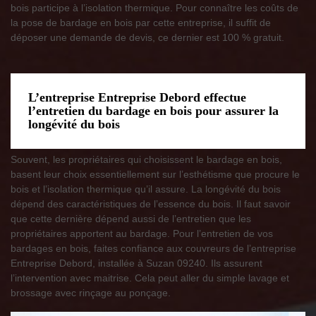
bois participe à l’isolation thermique. Pour connaître les coûts de
la pose de bardage en bois par cette entreprise, il suffit de
déposer une demande de devis, ce dernier est 100 % gratuit.
L’entreprise Entreprise Debord effectue
l’entretien du bardage en bois pour assurer la
longévité du bois
Souvent, les propriétaires qui choisissent le bardage en bois,
basent leur choix essentiellement sur l’esthétisme que procure le
bois et l’isolation thermique qu’il assure. La longévité du bois
dépend des caractéristiques de l’essence du bois. Il faut savoir
que cette dernière dépend aussi de l’entretien que les
propriétaires apportent au bardage. Pour l’entretien de vos
bardages en bois, faites confiance aux couvreurs de l’entreprise
Entreprise Debord, installée à Suzan 09240. Ils assurent
l’intervention avec maitrise. Cela peut aller du simple lavage et
brossage avec rinçage au ponçage.