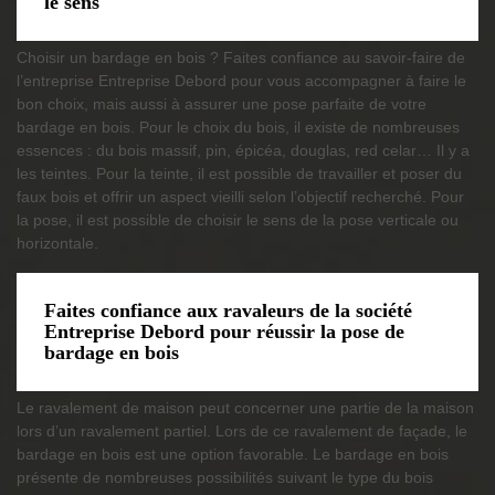
le sens
Choisir un bardage en bois ? Faites confiance au savoir-faire de
l’entreprise Entreprise Debord pour vous accompagner à faire le
bon choix, mais aussi à assurer une pose parfaite de votre
bardage en bois. Pour le choix du bois, il existe de nombreuses
essences : du bois massif, pin, épicéa, douglas, red celar… Il y a
les teintes. Pour la teinte, il est possible de travailler et poser du
faux bois et offrir un aspect vieilli selon l’objectif recherché. Pour
la pose, il est possible de choisir le sens de la pose verticale ou
horizontale.
Faites confiance aux ravaleurs de la société
Entreprise Debord pour réussir la pose de
bardage en bois
Le ravalement de maison peut concerner une partie de la maison
lors d’un ravalement partiel. Lors de ce ravalement de façade, le
bardage en bois est une option favorable. Le bardage en bois
présente de nombreuses possibilités suivant le type du bois