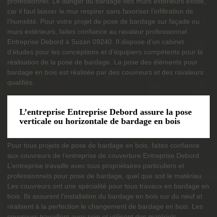
professionnel. Le danger du bardage des murs extérieurs existe,
car il faut laisser le mur respirer sans favoriser l’infiltration de
l’humidité. Pour votre projet de pose de bardage sur façade ou
murs extérieurs, faites confiance au ravaleur professionnel
Entreprise Debord à Suzan 09240. Il dispose d’un cabinet
d’études pour les conceptions et d’équipiers compétents pour la
réalisation de la pose de bardage. La pose des éléments pour
bardage en bois est réalisée par des couvreurs et des ravaleurs
qualifiés.
L’entreprise Entreprise Debord assure la pose
verticale ou horizontale de bardage en bois
Pour tous projets de pose de bardage en bois, faites confiance
aux couvreurs de l’entreprise de couverture Entreprise Debord.
L’entreprise travaille avec tous propriétaires particuliers et
professionnels pour pose de bardage, quel que soit le matériau.
Les couvreurs ont une spécialité pour tous travaux en bardage en
bois. Ils assurent l’installation du bardage en bois sur du neuf et
réalisent à la perfection le changement de bardage en bois. Les
couvreurs travaillent avec soin et utilisent des matériels