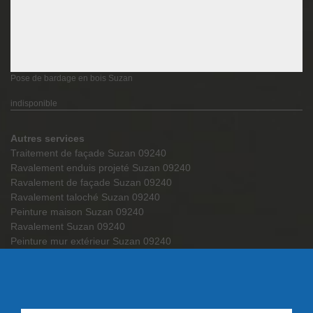
Pose de bardage en bois Suzan
indisponible
Autres services
Traitement de façade Suzan 09240
Ravalement enduis projeté Suzan 09240
Ravalement de façade Suzan 09240
Ravalement taloché Suzan 09240
Peinture maison Suzan 09240
Ravalement Suzan 09240
Peinture mur extérieur Suzan 09240