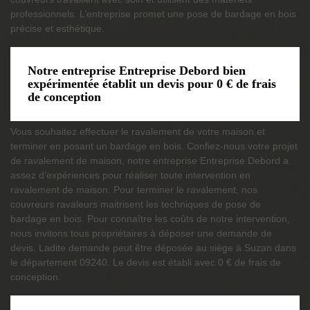
professionnels. L’entreprise promet une pose de bardage en bois
précise et esthétique.
Notre entreprise Entreprise Debord bien
expérimentée établit un devis pour 0 € de frais
de conception
Vous souhaitez effectuer le ravalement de votre maison et
terminer en posant un bardage en bois. Confiez-nous votre projet
de ravalement de maison, notre entreprise Entreprise Debord a
assez d’expériences pour réaliser toute intervention en
ravalement de maison. Pour terminer le ravalement, nos
couvreurs ravaleurs maitrisent les techniques de pose de
bardage en bois. Pour connaître les coûts de notre intervention,
nous invitons tous propriétaires à déposer une demande de
devis. Ladite demande peut être déposée au siège à Suzan dans
le département 09240. Le devis est établi avec 0 € de frais de
conception.