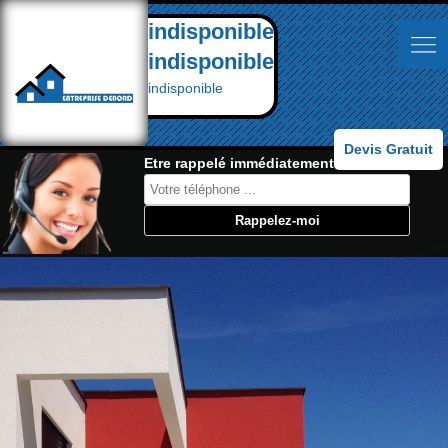
indisponible
indisponible
indisponible
Devis Gratuit
Etre rappelé immédiatement: