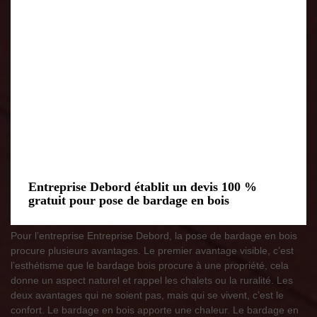
Entreprise Debord établit un devis 100 %
gratuit pour pose de bardage en bois
Pour l’entreprise Entreprise Debord, la pose de bardage en bois
procure plusieurs avantages. Le premier avantage visible, c’est
l’esthétisme que le bardage bois procure à une propriété, cela
donne un aspect naturel et rappel les chalets ou la ruralité. Les
deux avantages qui ne soient pas, mais qui se vivent, c’est le
confort. Le bardage en bois apporte une chaleur. Le bardage en