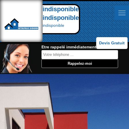
indisponible
indisponible
indisponible
Devis Gratuit
Etre rappelé immédiatement: