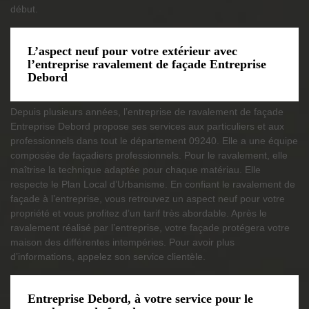
début.
L’aspect neuf pour votre extérieur avec
l’entreprise ravalement de façade Entreprise
Debord
Depuis plusieurs années, l’entreprise de ravalement de façade
Entreprise Debord propose ses services aux particuliers et aux
professionnels dans tout le département 09240. Elle a une équipe
composée de façadiers professionnels. Pour le ravalement, elle
maîtrise la technique adaptée pour chaque matériau. Elle
respecte le Plan Local d’Urbanisme. En confiant le ravalement de
façade à l’entreprise, vous retrouvez un aspect neuf pour votre
propriété et vous profitez d’un tarif très abordable. Après le
ravalement réalisé par l’entreprise, votre façade protégera votre
maison des différentes intempéries. Pour avoir plus
d’informations, appelez son service clientèle.
Entreprise Debord, à votre service pour le