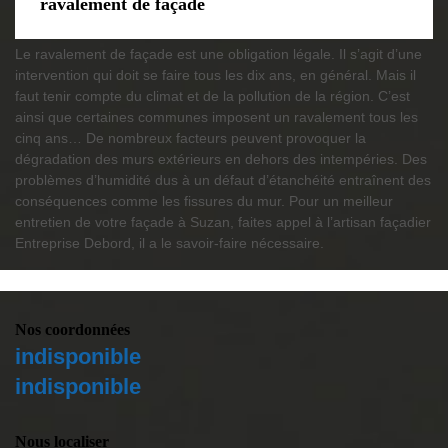
ravalement de façade
Le ravalement de façade est une obligation légale. Il s’agit d’une
intervention qui doit se faire tous les dix ans, en général. Mais il
faut tenir compte du climat et de la pollution de la région. C’est
ainsi que certaines communes imposent un ravalement tous les
cinq ans… De nombreux facteurs peuvent provoquer la
dégradation des murs extérieurs en dehors des intempéries. Des
problèmes d’humidité dus à un défaut d’étanchéité entraînent des
conséquences comme les fissures du mur. Pour un meilleur
entretien de votre façade à Suzan, faites appel à l’artisan façadier
Entreprise Debord, il a le savoir-faire nécessaire.
Nos coordonnées
indisponible
indisponible
Nous localiser