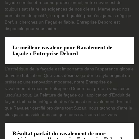
façade certifié et reconnu professionnel, notre devoir est de
toujours satisfaire les exigences de nos clients. Même avec nos
prestations de qualité, le rapport qualité-prix n’est jamais négligé.
Bref, si cherchez un Façadier fiable, Entreprise Debord est
disponible pour vous aider.
Le meilleur ravaleur pour Ravalement de
façade : Entreprise Debord
L’esthétique de la façade est importante dans l’apparence globale
de votre habitation. Que vous désiriez garder le style original ou
préfériez une rénovation moderne, notre Entreprise de
ravalement de maison Entreprise Debord est prête à vous aider
jusqu’au bout. La Peinture de façade ou l’application d’Enduit de
façade fait partie intégrante des étapes d’un ravalement. En tant
que Ravaleur certifié pro dans tout Suzan, nous tachons d’être le
plus juste possible dans ce que nous réalisons chez vous.
Résultat parfait du ravalement de mur