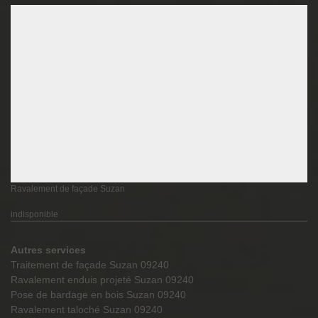
Ravalement de façade Suzan
indisponible
Autres services
Traitement de façade Suzan 09240
Ravalement enduis projeté Suzan 09240
Pose de bardage en bois Suzan 09240
Ravalement taloché Suzan 09240