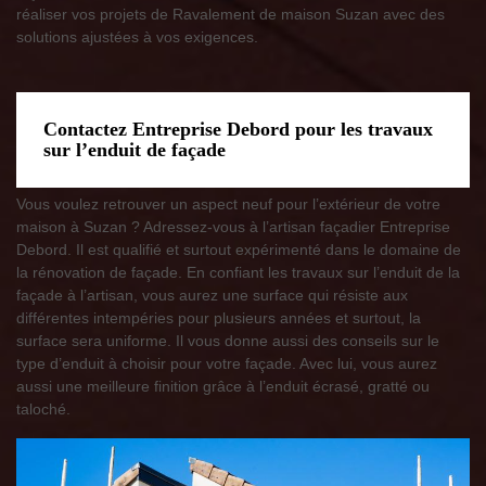
réaliser vos projets de Ravalement de maison Suzan avec des
solutions ajustées à vos exigences.
Contactez Entreprise Debord pour les travaux
sur l’enduit de façade
Vous voulez retrouver un aspect neuf pour l’extérieur de votre
maison à Suzan ? Adressez-vous à l’artisan façadier Entreprise
Debord. Il est qualifié et surtout expérimenté dans le domaine de
la rénovation de façade. En confiant les travaux sur l’enduit de la
façade à l’artisan, vous aurez une surface qui résiste aux
différentes intempéries pour plusieurs années et surtout, la
surface sera uniforme. Il vous donne aussi des conseils sur le
type d’enduit à choisir pour votre façade. Avec lui, vous aurez
aussi une meilleure finition grâce à l’enduit écrasé, gratté ou
taloché.