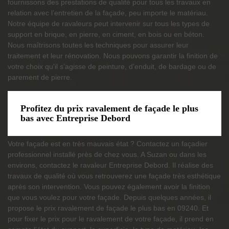
fournissons des prestations de qualité pour tous les travaux en
relation avec l’entretien de la façade, peu importe le matériau.
Notre équipe de ravaleurs peut intervenir sur tous les types de
support en brique, en pierre, en ciment, en bois ou en béton.
Nous maîtrisons toutes les techniques pour assurer leur
traitement et leur rénovation. Nous pouvons garantir la finition de
votre choix qu'il s’agisse de peinture, d’enduit, de bardage ou de
parement de pierre.
Profitez du prix ravalement de façade le plus
bas avec Entreprise Debord
Votre façade est en très mauvais état ? Contactez un façadier
professionnel installé près de chez vous. A Suzan ou dans les
environs, contactez le ravaleur Entreprise Debord. Il réalise des
travaux de qualité où vous retrouverez une façade très esthétique
après son intervention. Vous pouvez également avoir la finition
que vous voulez pour votre façade. Depuis quelques années, il
propose le prix ravalement de façade le plus bas en 09240. Et
pour fixer le prix pour le ravalement de votre façade, il prend en