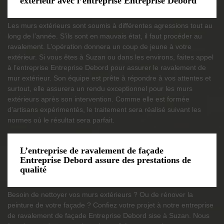
extérieur avec l’entreprise Entreprise Debord
Les murs extérieurs sont soumis à différentes agressions tout au
long de l’année. S’ils sont en mauvais état, il faut procéder au
ravalement. L’opération donnera un coup de jeune à votre
extérieur. Si vous êtes à Suzan ou dans les environs, faites appel
à l’entreprise Entreprise Debord pour assurer le ravalement de
mur extérieur. Son équipe est prête à répondre à vos attentes et
surtout, elle assurera un rendu exceptionnel pour les murs
extérieurs après son intervention. Comme elle est formée
d'artisans expérimentés, le traitement sera réalisé suivant les
normes où le résultat sera parfait.
L’entreprise de ravalement de façade
Entreprise Debord assure des prestations de
qualité
Besoin de nettoyer vos murs extérieurs ? Ou de rénover la
peinture de votre façade ? Confiez votre projet à notre entreprise
de ravalement de façade Entreprise Debord sise à Suzan. Nous