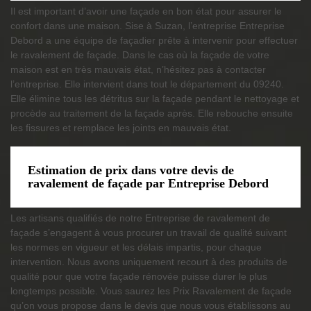
Il est important d’avoir une façade en bon état pour assurer le
confort dans une maison. Sise à Suzan, l’entreprise Entreprise
Debord a une équipe de façadier prête à intervenir pour effectuer
le ravalement de façade. Dans le cas où la façade de votre
maison est en très mauvais état, n’hésitez pas à contacter
l’entreprise. Elle intervient dans tout le département du 09240.
Elle élimine tous les détritus sur la façade pendant le nettoyage et
procède au traitement de la façade après. Elle rebouche ensuite
les fissures et remplace les joints en mauvais état.
Estimation de prix dans votre devis de
ravalement de façade par Entreprise Debord
Les artisans qualifiés de notre Entreprise de ravalement de
façade s’engagent à vous procurer un travail de qualité suivant
les normes en vigueur et les délais impartis, pour chaque
intervention. Nous avons uniquement recourt à des produits de
qualité pour que votre façade rénovée puisse durer le plus
longtemps possible. Vous saurez les Prix Ravalement de façade
qu’on vous propose dans le devis que nous vous établissons au