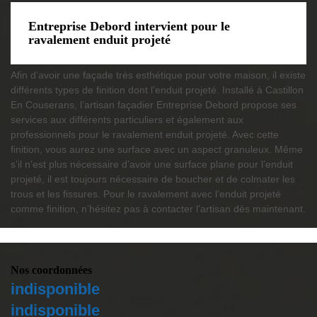
Entreprise Debord intervient pour le
ravalement enduit projeté
Afin d’avoir une façade très esthétique pour votre maison, il existe
différents types de finition dont l’enduit projeté. Installé à Castillon
En Couserans, l’artisan façadier Entreprise Debord propose ses
services aux différents particuliers et également aux
professionnels pour le ravalement enduit projeté. Avec cette
finition, vous aurez une surface avec un aspect granuleux. Même
s’il n’est plus nécessaire d’avoir une surface plane pour l’enduit
projeté, il est toujours nécessaire de boucher et de colmater les
trous et les fissures. Pour le ravalement avec l’enduit projeté
comme finition, n’hésitez pas à contacter l’artisan dès maintenant.
Nos coordonnées
indisponible
indisponible