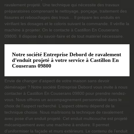
ravalement projeté. Une technique qui nécessite des travaux
préparatoires comprenant le nettoyage, ponçage, traitement des
fissures et rebouchages des trous… Il prépare les enduits en
vérifiant les dosages et le coloris suivant la commande. Il vérifie la
machine à projeter. On le contacte à Castillon En Couserans
09800. Il dispose du savoir-faire et de tout matériel nécessaire.
Notre société Entreprise Debord de ravalement
d’enduit projeté à votre service à Castillon En
Couserans 09800
Envie de changer d’aspect de votre maison sans devoir
déménager ? Notre société Entreprise Debord vous invite à nous
contacter à Castillon En Couserans 09800 pour prendre rendez-
vous. Nous offrons un accompagnement personnalisé dans le
choix de l’aspect recherché. L’aspect obtenu dépend de la
technique choisie. Nous maîtrisons la technique de ravalement
avec pose d’un enduit projeté. Cet enduit multicouche est projeté
mécaniquement avec une machine à enduire. Il permet
d’uniformiser la façade et murs extérieurs. Le contenu de l’enduit