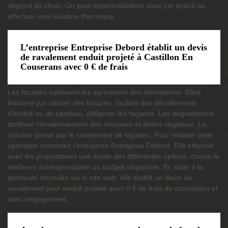
dépend du choix. On peut imperméabiliser avec cet enduit ou
effectuer une isolation thermique.
L’entreprise Entreprise Debord établit un devis
de ravalement enduit projeté à Castillon En
Couserans avec 0 € de frais
Les façades subissent les agressions des intempéries. Elles
finissent par causer des fissures, faciliter des décollements
d’enduit ou de bardeau, défigurer les façades. Les dégradations
facilitent l’envahissement des mousses et divers végétaux. La
solution passe par le ravalement de façades. Pour réaliser cette
opération contactez l’entreprise Entreprise Debord. Elle effectue
avec les propriétaires une étude des différentes options, choisir la
meilleure correspondante au budget disponible. Et, suite à la
demande formulée via le site web, elle établit un devis de
ravalement pour enduit projeté avec 0 € de frais de conception et
sans engagement.