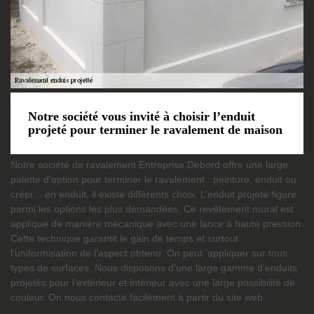
Notre société vous invité à choisir l’enduit
projeté pour terminer le ravalement de maison
Notre société de ravalement Entreprise Debord offre une large
palette d’option pour terminer le ravalement : peinture, enduit ou
crépi… en enduit, il existe différents choix. L’enduit projeté figure
parmi les options les plus demandées. Ce revêtement mural est
appliqué de manière mécanique avec une lance à haute pression.
Cette technique garantit le gain de temps et surtout
l’uniformisation de l’aspect obtenu. On peut ‘appliquer sur tous
types de surfaces. Nous disposons d’une large gamme d’enduits
projetés pour l’extérieur et intérieur avec une large possibilité de
couleur. On nous contacte facilement à partir du site web.