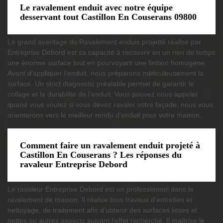
Le ravalement enduit avec notre équipe
desservant tout Castillon En Couserans 09800
Le grand avantage du Ravalement enduis projetté réalisé par
Entreprise Debord est sa capacité à recouvrir en un rien de temps
une énorme surface tout en pourvoyant une finition homogène.
Avant d’appliquer l’enduit, nous préparons méticuleusement la
surface. Un strict diagnostic préalable permet de garantir le
collage et la durabilité de l’enduit. Vous pouvez nous appeler
quand vous voulez si vous devez ravaler votre façade, nous vous
orienterons vers le meilleur rendu d’enduit pour votre maison.
Comment faire un ravalement enduit projeté à
Castillon En Couserans ? Les réponses du
ravaleur Entreprise Debord
Le ravaleur Entreprise Debord est un professionnel dans le
ravalement de maison. Il réalise tous travaux d’entretien et
nettoyage, de traitement afin d’obtenir des surfaces lisses et
nettes ou autres aspects suivant l’effet recherché. Il maîtrise le