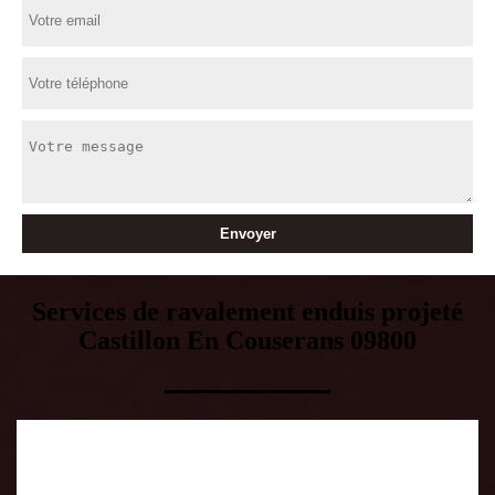
Services de ravalement enduis projeté
Castillon En Couserans 09800