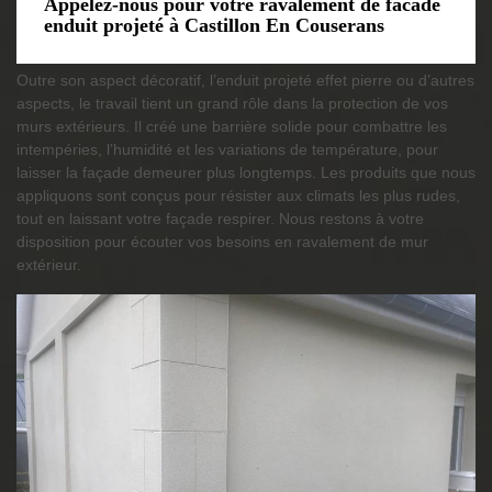
Appelez-nous pour votre ravalement de facade
enduit projeté à Castillon En Couserans
Outre son aspect décoratif, l’enduit projeté effet pierre ou d’autres
aspects, le travail tient un grand rôle dans la protection de vos
murs extérieurs. Il créé une barrière solide pour combattre les
intempéries, l’humidité et les variations de température, pour
laisser la façade demeurer plus longtemps. Les produits que nous
appliquons sont conçus pour résister aux climats les plus rudes,
tout en laissant votre façade respirer. Nous restons à votre
disposition pour écouter vos besoins en ravalement de mur
extérieur.