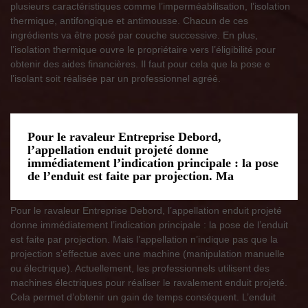
plusieurs caractéristiques comme l’imperméabilisation, l’isolation
thermique, antifongique et antimousse. Chacun de ces
ingrédients va être posé par couche successive. En plus,
l’isolation thermique ouvre le propriétaire vers l’éligibilité pour
obtenir des aides financières. Il faut pour cela que la pose e
l’isolant soit réalisée par un professionnel agréé.
Pour le ravaleur Entreprise Debord,
l’appellation enduit projeté donne
immédiatement l’indication principale : la pose
de l’enduit est faite par projection. Ma
Pour le ravaleur Entreprise Debord, l’appellation enduit projeté
donne immédiatement l’indication principale : la pose de l’enduit
est faite par projection. Mais l’appellation n’indique pas que la
projection s’effectue avec une machine (manipulation manuelle
ou électrique). Actuellement, les professionnels utilisent des
machines électriques pour réaliser le ravalement enduit projeté.
Cela permet d’obtenir un gain de temps conséquent. L’enduit