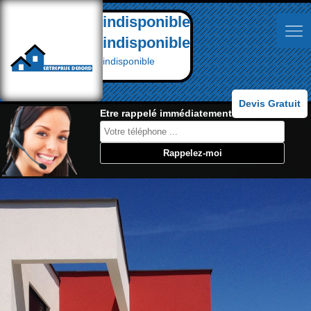
indisponible
indisponible
indisponible
Devis Gratuit
Etre rappelé immédiatement: