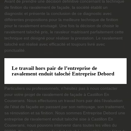
Avant de prendre une décision définitive concernant la technique
de finition du ravalement de façade, la société établit un
diagnostic et présente la conclusion de ce diagnostic avec
différentes propositions pour la meilleure technique de finition
pour le ravalement envisagé. Une fois la décision de choisir le
ravalement taloché pris, le ravaleur maitrisant parfaitement cette
technique est désigné pour réaliser la prestation. Le ravalement
taloché est réalisé avec efficacité et toujours livré avec
ponctualité.
Le travail hors pair de l’entreprise de
ravalement enduit taloché Entreprise Debord
Particuliers ou professionnels, n’hésitez pas à nous contacter
pour votre projet de ravalement de façade à Castillon En
Couserans. Nous effectuons un travail hors pair dès l’évaluation
de l’état de façade en passant par son nettoyage, son traitement,
sa rénovation et sa finition. Nous sommes Entreprise Debord une
entreprise de ravalement enduit taloché sise à Castillon En
Couserans, nous pouvons intervenir dans toutes les villes du