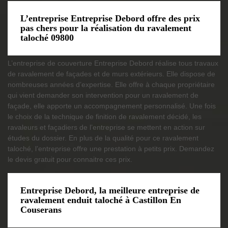
L’entreprise Entreprise Debord offre des prix
pas chers pour la réalisation du ravalement
taloché 09800
L’entreprise de couverture Entreprise Debord réalise tous travaux
de ravalement de façades et de murs extérieurs. Elle dispose de
nombreuses années d’expertise. Elle offre à chaque propriétaire
qui vient demander son intervention pour un ravalement de
façade, elle apporte un accompagnement personnalisé. Une fois
le choix de la technique de finition de ravalement décidé, les
ravaleurs et façadiers de l’entreprise se mettent en action sur
études du dossier. En plus de la qualité pour ce ravalement
taloché, l’entreprise offre une prestation à petits prix. Demandez
le devis gratuit pour connaitre ces prix.
Entreprise Debord, la meilleure entreprise de
ravalement enduit taloché à Castillon En
Couserans