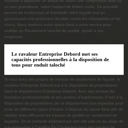
consiste à appliquer un enduit en visant une composition lisse ou
un peu granuleuse, selon l’aspect de finition voulu. Ce procédé
permet de moderniser et d’embellir votre façade tout en
garantissant une protection durable contre les intempéries et les
chocs. Nous mettons notre savoir-faire à votre service pour
réaliser un Ravalement taloché de qualité, ajusté à vos
exigences.
Le ravaleur Entreprise Debord met ses
capacités professionnelles à la disposition de
tous pour enduit taloché
Si vous avez des projets de travaux de ravalement de façade, le
ravaleur Entreprise Debord est à la disposition de propriétaires
dans le département Entreprise Debord. Avec ses années de
formation professionnelle et ses années d’expériences, il met à la
disposition de propriétaires de ce département son expertise pour
pose de différents types d’enduit. Il dispose du savoir-faire afin de
réaliser avec efficacité les travaux de qualité en ravalement de
façades. On le contacte aisément sur son site web ou au siège de
son entreprise à Castillon En Couserans pour des travaux de