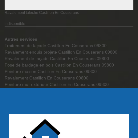
Ravalement taloché Castillon En Couserans
indisponible
Autres services
Traitement de façade Castillon En Couserans 09800
Ravalement enduis projeté Castillon En Couserans 09800
Ravalement de façade Castillon En Couserans 09800
Pose de bardage en bois Castillon En Couserans 09800
Peinture maison Castillon En Couserans 09800
Ravalement Castillon En Couserans 09800
Peinture mur extérieur Castillon En Couserans 09800