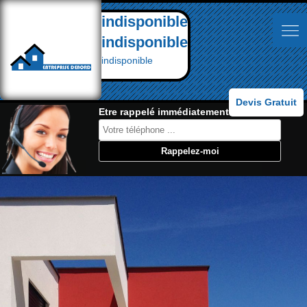
indisponible
indisponible
indisponible
Devis Gratuit
Etre rappelé immédiatement: