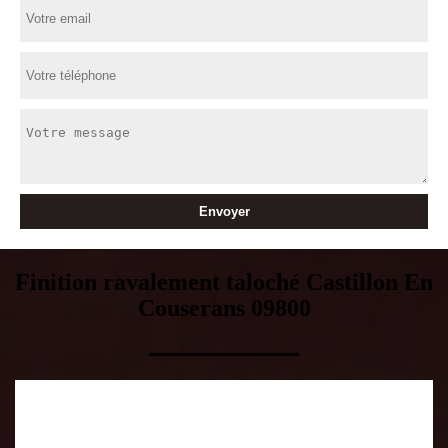
Finition ravalement taloché Castillon En
Couserans 09800