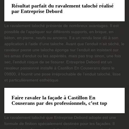
Résultat parfait du ravalement taloché réalisé
par Entreprise Debord
Le ravalement taloché présente de nombreux avantages. Il est
possible de l’appliquer sur différents supports, en brique, en
béton, en pierre, neufs ou anciens. Il a un rendu lisse dû à son
application à l’aide d’une taloche. Avant que l’enduit n’ait séché, le
ravaleur passe une taloche éponge sur l’enduit en insistant sur
les amas d’enduit ou les aspérités, mais pas trop sinon, une fois
sec, l’enduit risque de se fissurer. Entreprise Debord est un
ravaleur passionné installé à Castillon En Couserans dans le
09800, il fournit une pose irréprochable de l’enduit taloché, lisse
et particulièrement esthétique.
Faire ravaler la façade à Castillon En
Couserans par des professionnels, c’est top
Le ravalement taloché que Entreprise Debord adopte est une
formule de finition spécialement destinée pour les façades. Il