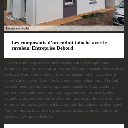
Les composants d’un enduit taloché avec le
ravaleur Entreprise Debord
Il est vrai que la pose d’enduit taloché varie à chaque fois.
Toutefois, pour le ravaleur Entreprise Debord il existe des recettes
de base. Pour l’enduit taloché, le professionnel en ravalement
utilise soit du ciment, soit de la chaux comme liant pour l’enduit
taloché, avec les autres composants basiques (eau, sable…).
Certains prestataires utilisent de la poudre de marbre. Et les
variations dépendent des critères demandés par le client, comme
le temps de séchage alors il faut ajouter des adjuvants chimiques.
Pour un enduit taloché de grandes qualités, faites confiance au
ravaleur Entreprise Debord.