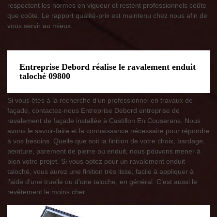
respectent les normes en vigueur et restent professionnels coûte
que coûte. Le rapport qualité-prix est maintenu chez nous afin de
vous servir au mieux.
Entreprise Debord réalise le ravalement enduit
taloché 09800
Si vous êtes à la recherche d’un professionnel en travaux de
façade, contactez-nous Entreprise Debord entreprise de
ravalement de façade installée à Castillon En Couserans. Nous
avons le savoir-faire et la connaissance nécessaire pour répondre
à vos besoins. Quelle que soit la finition de votre choix, bardage,
peinture, parement de pierre ou enduit, nous pouvons mener à
bien votre projet. Si vous optez pour un ravalement enduit
taloché, vous aurez une finition très lisse, facile à appliquer à
l’aide d’une truelle ou d’une taloche, en général. C’est aussi le
revêtement le moins cher.