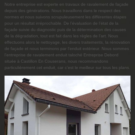
Notre entreprise est experte en travaux de ravalement de façade
depuis des générations. Nous travaillons dans le respect des
normes et nous suivons scrupuleusement les différentes étapes
pour un résultat irréprochable. De l’évaluation de l’état de la
façade suivie du diagnostic puis de la détermination des causes
de la dégradation, tout est fait dans les règles de l’art. Nous
effectuons alors le nettoyage, les divers traitements, la rénovation
de façade et nous terminons par l’enduit extérieur. Nous sommes
l’entreprise de ravalement enduit taloché Entreprise Debord
située à Castillon En Couserans, nous recommandons
particulièrement cet enduit, car c’est le meilleur sur tous les plans.