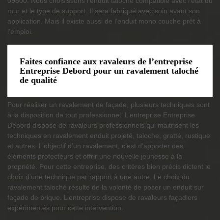
09800. Nous choisissons l’enduit taloché compatible avec l’état du
mur et le type de support. Il sera fabriqué avec soin avant son
application. Mais il existe aussi de l’enduit mono couche prêt à
l’emploi.
Faites confiance aux ravaleurs de l’entreprise
Entreprise Debord pour un ravalement taloché
de qualité
Pour réaliser un ravalement de façade, plusieurs techniques sont
à la disposition de tout professionnel. L’entreprise Entreprise
Debord dispose de ravaleurs professionnels qui maitrisent les
techniques en ravalement enduit projeté, taloche, gratté, rustique
et autres. L’objectif d’un ravalement, c’est d’apporter des
éléments protecteurs et offrir une nouvelle jeunesse à la
propriété. Pour cette entreprise, des critères bien précis dictent le
choix d’une technique par rapport à une autre. Le choix du
ravalement taloché résulte de la volonté de poser un enduit sur
façade de brique. L’entreprise dispose de ravaleurs façadiers
expérimentés pour cette intervention.