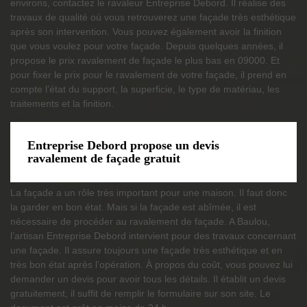
environs, contactez le ravaleur Entreprise Debord. Il réalise des
travaux de qualité où vous retrouverez une façade très esthétique
après son intervention. Vous pouvez également avoir la finition
que vous voulez pour votre façade. Depuis quelques années, il
propose le prix ravalement de façade le plus bas en 09000. Et
pour fixer le prix pour le ravalement de votre façade, il prend en
compte l’état du support, la superficie, le type de matériau, les
traitements et la finition.
Entreprise Debord propose un devis
ravalement de façade gratuit
La façade a un rôle très important pour une maison. Il faut donc
la garder en bon état. Mais si la façade est abîmée, il est
nécessaire de procéder au ravalement de façade. A Baulou,
l’artisan Entreprise Debord intervient pour des travaux concernant
une façade. Il assure toujours une façade très esthétique et en
très bon état après l’opération. À propos du coût, vous pouvez lui
demander un devis pour avoir tous les détails. Il établit un devis
gratuitement, il suffit de remplir le formulaire sur son site. Le