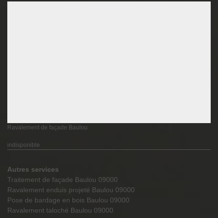
Ravalement de façade Baulou
indisponible
Autres services
Traitement de façade Baulou 09000
Ravalement enduis projeté Baulou 09000
Pose de bardage en bois Baulou 09000
Ravalement taloché Baulou 09000