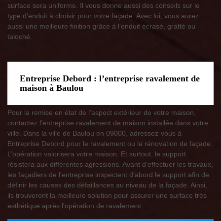
surface sera uniforme. Il vous donne aussi des conseils sur le
type d’enduit à choisir pour votre façade. Avec lui, vous aurez
aussi une meilleure finition grâce à l’enduit écrasé, gratté ou
taloché.
Entreprise Debord : l’entreprise ravalement de
maison à Baulou
Pour la remise en état de l’aspect extérieur de votre maison,
contactez l’entreprise ravalement de maison installée dans votre
ville. Dans la ville de Baulou en 09000, adressez-vous à
Entreprise Debord pour le ravalement ou la rénovation de façade.
L’opération valorisera votre maison. Et surtout, le support
résistera aux différentes agressions. Avant d’effectuer les travaux,
les façadiers de l’entreprise inspectent d’abord le support afin de
définir les causes des défaillances au niveau de la façade. Ainsi,
ils trouveront la meilleure solution pour assurer une surface très
esthétique après l’opération de ravalement.