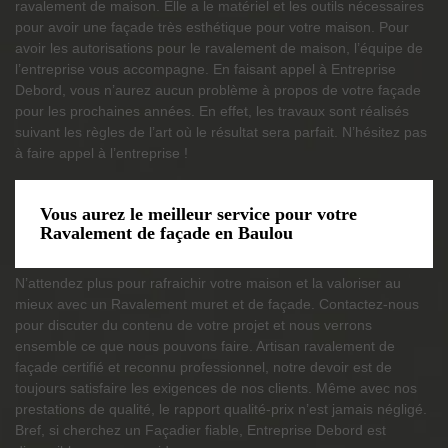
ravalement de maison. Elle a le matériel et les outils nécessaires
pour avoir une façade très esthétique pour votre maison. Pour
avoir les autorisations pour le ravalement de maison, l’équipe de
l’entreprise vous accompagne. En faisant appel à Entreprise
Debord, vous n’aurez aucun problème à propos de votre façade
pour les prochaines années. En effet, les travaux sont réalisés
suivant les règles de l’art où le résultat sera parfait. N’hésitez pas
à faire appel à l’entreprise !
Vous aurez le meilleur service pour votre
Ravalement de façade en Baulou
N’attendez plus pour rafraichir votre maison et la valoriser au
mieux avec un Ravalement muret et de façade. Contactez-nous
pour discuter du contenu de votre projet et nous verrons
ensemble ce que nous pouvons faire. Artisan ravalement de
façade certifié et reconnu professionnel, notre devoir est de
toujours satisfaire les exigences de nos clients. Même avec nos
prestations de qualité, le rapport qualité-prix n’est jamais négligé.
Bref, si cherchez un Façadier fiable, Entreprise Debord est