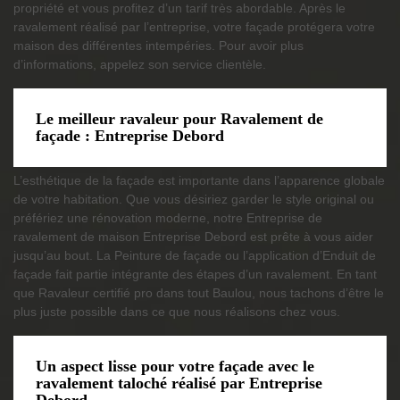
propriété et vous profitez d’un tarif très abordable. Après le
ravalement réalisé par l’entreprise, votre façade protégera votre
maison des différentes intempéries. Pour avoir plus
d’informations, appelez son service clientèle.
Le meilleur ravaleur pour Ravalement de
façade : Entreprise Debord
L’esthétique de la façade est importante dans l’apparence globale
de votre habitation. Que vous désiriez garder le style original ou
préfériez une rénovation moderne, notre Entreprise de
ravalement de maison Entreprise Debord est prête à vous aider
jusqu’au bout. La Peinture de façade ou l’application d’Enduit de
façade fait partie intégrante des étapes d’un ravalement. En tant
que Ravaleur certifié pro dans tout Baulou, nous tachons d’être le
plus juste possible dans ce que nous réalisons chez vous.
Un aspect lisse pour votre façade avec le
ravalement taloché réalisé par Entreprise