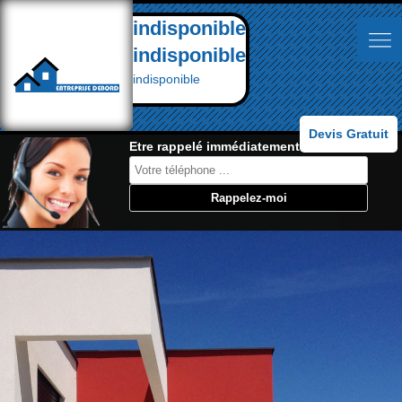
indisponible
indisponible
indisponible
Devis Gratuit
Etre rappelé immédiatement: