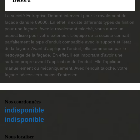
Debord
La société Entreprise Debord intervient pour le ravalement de
façade dans le 09000. En effet, il existe différents types de finition
pour une façade. Avec le ravalement taloché, vous aurez un
aspect lisse pour votre extérieur. L’équipe de la société connaît
parfaitement le type d’enduit compatible avec le support et l’état
de la façade. Avant d’appliquer l’enduit, elle commence par le
nettoyage de la façade. En effet, il est important d’avoir une
surface propre avant l’application de l’enduit. Elle l’applique
manuellement ou mécaniquement. Avec l’enduit taloché, votre
façade nécessitera moins d’entretien.
Nos coordonnées
indisponible
indisponible
Nous localiser