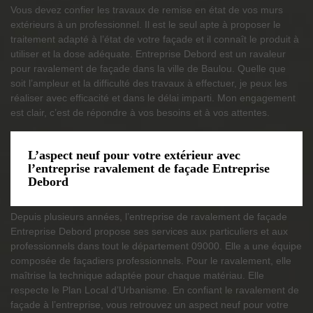
Vous devez confier les travaux de remise en état de vos murs
extérieurs à un professionnel. Il est le seul apte à proposer le
traitement adapté à l’état de votre façade et il connaît le produit à
utiliser et la dose adéquate. Entreprise Debord est un ravaleur
pour ravalement de façade dans la ville de Baulou. Quelle que
soit l’ampleur et la difficulté des travaux à effectuer, je peux les
réaliser avec efficacité et dans le délai imparti. Mon engagement
est clair, c’est de répondre à vos besoins et à vos attentes.
L’aspect neuf pour votre extérieur avec
l’entreprise ravalement de façade Entreprise
Debord
Depuis plusieurs années, l’entreprise de ravalement de façade
Entreprise Debord propose ses services aux particuliers et aux
professionnels dans tout le département 09000. Elle a une équipe
composée de façadiers professionnels. Pour le ravalement, elle
maîtrise la technique adaptée pour chaque matériau. Elle
respecte le Plan Local d’Urbanisme. En confiant le ravalement de
façade à l’entreprise, vous retrouvez un aspect neuf pour votre