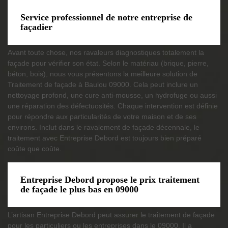
Service professionnel de notre entreprise de
façadier
Avant toute chose, nos ravaleurs diagnostiques totalement la
façade pour vérifier son état. Selon le matériau (brique, pierre,
béton, bois), nous vous présentons la meilleure solution de
Traitement de façade à Baulou 09000. Cela peut inclure un
nettoyage profond, une cure anti-mousse, un hydrofuge ou aussi
une réparation des défectuosités. Chaque intervention est définie
pour répondre aux particularités de votre maison et de ses
environs. Inclut dans le ravalement de façade décennale, le
traitement avec Entreprise Debord est toujours bien préparé
coûte que coûte.
Entreprise Debord propose le prix traitement
de façade le plus bas en 09000
L’artisan Entreprise Debord peut assurer le traitement de façade
pour les particuliers ou les entreprises dans le 09000. Il a