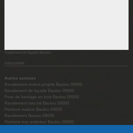
Traitement de façade Baulou
indisponible
Autres services
Ravalement enduis projeté Baulou 09000
Ravalement de façade Baulou 09000
Pose de bardage en bois Baulou 09000
Ravalement taloché Baulou 09000
Peinture maison Baulou 09000
Ravalement Baulou 09000
Peinture mur extérieur Baulou 09000