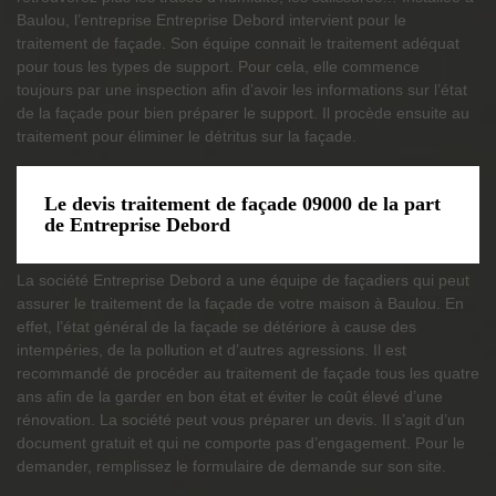
Baulou, l’entreprise Entreprise Debord intervient pour le
traitement de façade. Son équipe connait le traitement adéquat
pour tous les types de support. Pour cela, elle commence
toujours par une inspection afin d’avoir les informations sur l’état
de la façade pour bien préparer le support. Il procède ensuite au
traitement pour éliminer le détritus sur la façade.
Le devis traitement de façade 09000 de la part
de Entreprise Debord
La société Entreprise Debord a une équipe de façadiers qui peut
assurer le traitement de la façade de votre maison à Baulou. En
effet, l’état général de la façade se détériore à cause des
intempéries, de la pollution et d’autres agressions. Il est
recommandé de procéder au traitement de façade tous les quatre
ans afin de la garder en bon état et éviter le coût élevé d’une
rénovation. La société peut vous préparer un devis. Il s’agit d’un
document gratuit et qui ne comporte pas d’engagement. Pour le
demander, remplissez le formulaire de demande sur son site.