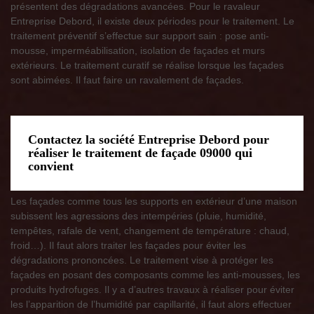
présentent des dégradations avancées. Pour le ravaleur
Entreprise Debord, il existe deux périodes pour le traitement. Le
traitement préventif s’effectue sur support sain : pose anti-
mousse, imperméabilisation, isolation de façades et murs
extérieurs. Le traitement curatif se réalise lorsque les façades
sont abimées. Il faut faire un ravalement de façades.
Contactez la société Entreprise Debord pour
réaliser le traitement de façade 09000 qui
convient
Les façades comme tous les supports en extérieur d’une maison
subissent les agressions des intempéries (pluie, humidité,
tempêtes, rafale de vent, changement de température : chaud,
froid…). Il faut alors traiter les façades pour éviter les
dégradations prononcées. Le traitement vise à protéger les
façades en posant des composants comme les anti-mousses, les
produits hydrofuges. Il y a d’autres travaux à réaliser pour éviter
les l’apparition de l’humidité par capillarité, il faut alors effectuer