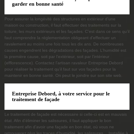
garder en bonne santé
Pour assurer la longévité des structures en extérieur d’une
maison ou construction, il faut effectuer des traitements sur la
toiture, les murs extérieurs et les façades. C’est dans ce sens qu’il
faut comprendre la réglementation obligeant d’effectuer un
ravalement au moins une fois tous les dix ans. De nombreuses
causes engendrent les dégradations des façades. L’humidité est
la première cause, soit par l’extérieur, soit par l’intérieur
(efflorescence). Contactez l’artisan ravaleur Entreprise Debord
pour réaliser le traitement qu’il faut sur vos façades pour la
maintenir en bonne santé. On peut le joindre sur son site web.
Entreprise Debord, à votre service pour le
traitement de façade
Le traitement de façade est nécessaire si celle-ci est en mauvais
état. Afin d’éliminer les salissures, il faut appliquer le bon
traitement afin d’avoir une façade en bon état, où vous ne
retrouverez plus les traces d’humidité, les salissures… Installée à