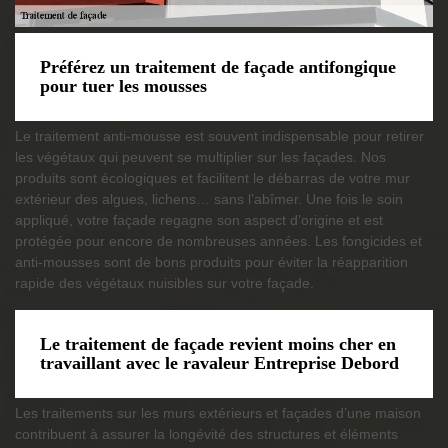
Préférez un traitement de façade antifongique
pour tuer les mousses
Le traitement anti-mousse est souvent indispensable pour retirer
les végétaux qui peuvent se multiplier sur les façades. Nos
produits sont écologiques et facilitent le débarras de votre mur
extérieur des algues, lichens… sans l’abîmer. Une fois le soin
appliqué, votre façade regagne son aspect d’origine et est
protégée pour encore de nombreuses années. Les fongicides et
anti-mousses sont de bons produits pour éviter la réapparition
rapide des végétaux nuisibles sur votre façade.
Le traitement de façade revient moins cher en
travaillant avec le ravaleur Entreprise Debord
Les traitements sur les murs extérieurs et façades d’une maison
contribuent à assurer la longévité des structures et éléments