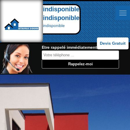
indisponible
indisponible
indisponible
Devis Gratuit
Etre rappelé immédiatement: