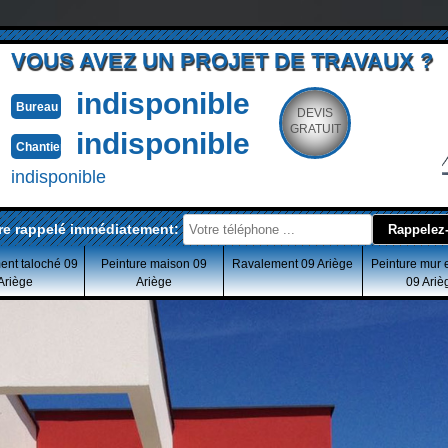
VOUS AVEZ UN PROJET DE TRAVAUX ?
indisponible
Bureau
DEVIS
GRATUIT
indisponible
Chantier
indisponible
re rappelé immédiatement:
ent taloché 09
Peinture maison 09
Ravalement 09 Ariège
Peinture mur 
Ariège
Ariège
09 Ariè