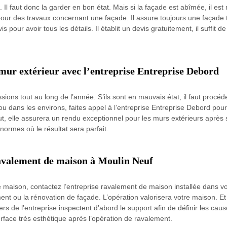
 Il faut donc la garder en bon état. Mais si la façade est abîmée, il e
pour des travaux concernant une façade. Il assure toujours une façade t
our avoir tous les détails. Il établit un devis gratuitement, il suffit d
mur extérieur avec l’entreprise Entreprise Debord
sions tout au long de l’année. S’ils sont en mauvais état, il faut proc
 ou dans les environs, faites appel à l’entreprise Entreprise Debord pou
ut, elle assurera un rendu exceptionnel pour les murs extérieurs après
normes où le résultat sera parfait.
ravalement de maison à Moulin Neuf
e maison, contactez l’entreprise ravalement de maison installée dans vot
t ou la rénovation de façade. L’opération valorisera votre maison. Et s
ers de l’entreprise inspectent d’abord le support afin de définir les caus
urface très esthétique après l’opération de ravalement.