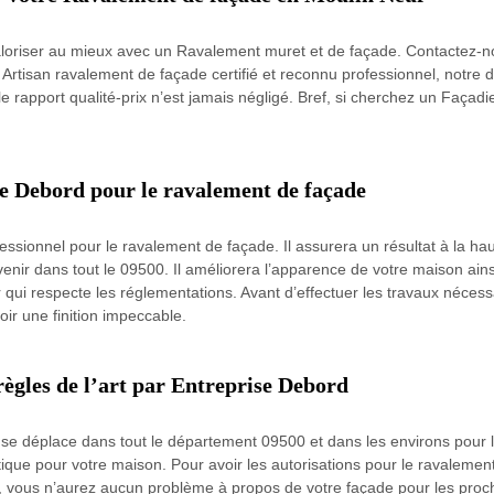
 valoriser au mieux avec un Ravalement muret et de façade. Contactez-no
tisan ravalement de façade certifié et reconnu professionnel, notre de
e rapport qualité-prix n’est jamais négligé. Bref, si cherchez un Façadi
se Debord pour le ravalement de façade
ssionnel pour le ravalement de façade. Il assurera un résultat à la haut
enir dans tout le 09500. Il améliorera l’apparence de votre maison ain
ir qui respecte les réglementations. Avant d’effectuer les travaux néce
oir une finition impeccable.
ègles de l’art par Entreprise Debord
 se déplace dans tout le département 09500 et dans les environs pour le
tique pour votre maison. Pour avoir les autorisations pour le ravalement
vous n’aurez aucun problème à propos de votre façade pour les procha