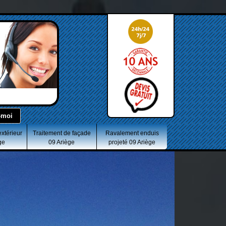
extérieur
Traitement de façade
Ravalement enduis
ge
09 Ariège
projeté 09 Ariège