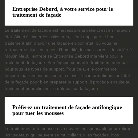
Entreprise Debord, à votre service pour le
traitement de façade
Le traitement de façade est nécessaire si celle-ci est en mauvais
état. Afin d’éliminer les salissures, il faut appliquer le bon
traitement afin d’avoir une façade en bon état, où vous ne
retrouverez plus les traces d’humidité, les salissures… Installée à
Moulin Neuf, l’entreprise Entreprise Debord intervient pour le
traitement de façade. Son équipe connait le traitement adéquat
pour tous les types de support. Pour cela, elle commence
toujours par une inspection afin d’avoir les informations sur l’état
de la façade pour bien préparer le support. Il procède ensuite au
traitement pour éliminer le détritus sur la façade.
Préférez un traitement de façade antifongique
pour tuer les mousses
Le traitement anti-mousse est souvent indispensable pour retirer
les végétaux qui peuvent se multiplier sur les façades. Nos