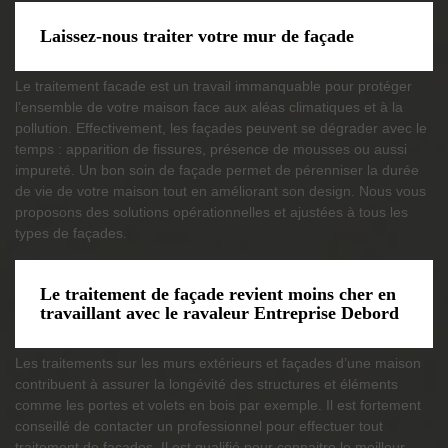
Laissez-nous traiter votre mur de façade
Le traitement facade est un travail immanquable pour protéger
l’ensemble de votre maison face aux aléas climatiques et à la
pollution. Effectivement, les façades peuvent se dégrader avec le
temps : apparition de fissures, présence de mousses ou aussi
impureté. Un bon soin de façade permet de pérenniser la durée
de vie de votre maison tout en améliorant son design. Nous vous
proposons des solutions opérationnelles et ajustées à tous les
types de façades.
Le traitement de façade revient moins cher en
travaillant avec le ravaleur Entreprise Debord
Les traitements sur les murs extérieurs et façades d’une maison
contribuent à assurer la longévité des structures et éléments
comme les portes et volets en bois par exemple. Il est fortement
conseillé de contacter un professionnel pour effectuer tout
traitement de façades. Il est qualifié pour connaitre le meilleur