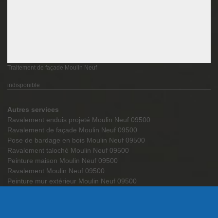
Traitement de façade Moulin Neuf
indisponible
Autres services
Ravalement enduis projeté Moulin Neuf 09500
Ravalement de façade Moulin Neuf 09500
Pose de bardage en bois Moulin Neuf 09500
Ravalement taloché Moulin Neuf 09500
Peinture maison Moulin Neuf 09500
Ravalement Moulin Neuf 09500
Peinture mur extérieur Moulin Neuf 09500