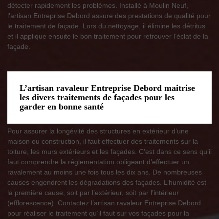
détecter rapidement les problèmes. Installé à Moulin Neuf,
l’artisan Entreprise Debord assure des prestations de qualité pour
le traitement de façade. Lors du nettoyage, il élimine les détritus
et il applique ensuite le bon traitement pour retrouver l’éclat de la
façade.
L’artisan ravaleur Entreprise Debord maitrise
les divers traitements de façades pour les
garder en bonne santé
Pour assurer la longévité des structures en extérieur d’une
maison ou construction, il faut effectuer des traitements sur la
toiture, les murs extérieurs et les façades. C’est dans ce sens qu’il
faut comprendre la réglementation obligeant d’effectuer un
ravalement au moins une fois tous les dix ans. De nombreuses
causes engendrent les dégradations des façades. L’humidité est
la première cause, soit par l’extérieur, soit par l’intérieur
(efflorescence). Contactez l’artisan ravaleur Entreprise Debord
pour réaliser le traitement qu’il faut sur vos façades pour la