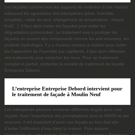
Les façades comme tous les supports en extérieur d’une maison
subissent les agressions des intempéries (pluie, humidité,
tempêtes, rafale de vent, changement de température : chaud,
froid…). Il faut alors traiter les façades pour éviter les
dégradations prononcées. Le traitement vise à protéger les
façades en posant des composants comme les anti-mousses, les
produits hydrofuges. Il y a d’autres travaux à réaliser pour éviter
les l’apparition de l’humidité par capillarité, il faut alors effectuer
des traitements pour assécher les murs. Pour un traitement
complet et parfait, contactez la société de traitement de façade
Entreprise Debord.
L’entreprise Entreprise Debord intervient pour
le traitement de façade à Moulin Neuf
Les intempéries peuvent entrainer différents dégâts pour une
façade. Avec l’importance des précipitations dans le 09500 et ses
environs, il est important d’avoir une façade en bon état afin
d’éviter l’infiltration d’eau dans la maison. Pour assurer
l’étanchéité de votre façade, faites appel à l’entreprise Entreprise