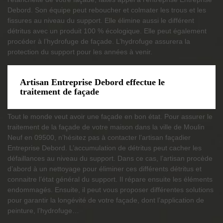
Debord. Son équipe peut reboucher et colmater les trous et les
fissures au niveau du support. Elle élimine aussi le différent
détritus avec un produit 100 % écologique. Elle peut également
procéder à l’hydrofuge de façade. L’hydrofuge assurera la
protection du support pour les années à venir.
Artisan Entreprise Debord effectue le
traitement de façade
Tout le monde veut avoir une façade en bon état. Pour assurer le
traitement de la façade de votre maison dans la ville de Moulin
Neuf en 09500, n’hésitez pas à contacter l’artisan façadier
Entreprise Debord. L’accumulation de détritus peut cacher les
défaillances au niveau du support. Dans ce cas, l’artisan procède
d’abord à un nettoyage pour éliminer ces différents détritus et
connaitre l’état général du support. Il répare ensuite les éléments
endommagés. Ensuite, il peut vous proposer différentes solutions
pour garantir la longévité de votre façade, dont l’application de
peinture, l’hydrofuge…