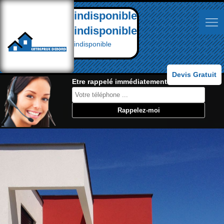
indisponible
indisponible
indisponible
Devis Gratuit
Etre rappelé immédiatement: