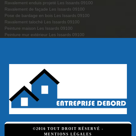
Ravalement enduis projeté Les Issards 09100
Ravalement de façade Les Issards 09100
Pose de bardage en bois Les Issards 09100
Ravalement taloché Les Issards 09100
Peinture maison Les Issards 09100
Peinture mur extérieur Les Issards 09100
©2016 TOUT DROIT RÉSERVÉ -
MENTIONS LÉGALES