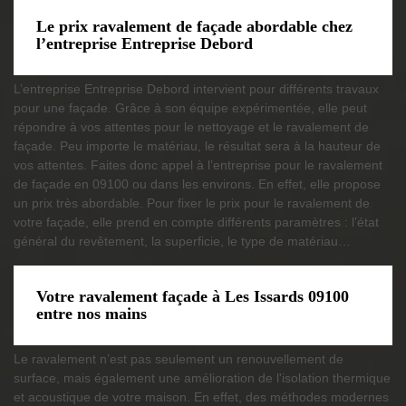
Le prix ravalement de façade abordable chez
l’entreprise Entreprise Debord
L’entreprise Entreprise Debord intervient pour différents travaux
pour une façade. Grâce à son équipe expérimentée, elle peut
répondre à vos attentes pour le nettoyage et le ravalement de
façade. Peu importe le matériau, le résultat sera à la hauteur de
vos attentes. Faites donc appel à l’entreprise pour le ravalement
de façade en 09100 ou dans les environs. En effet, elle propose
un prix très abordable. Pour fixer le prix pour le ravalement de
votre façade, elle prend en compte différents paramètres : l’état
général du revêtement, la superficie, le type de matériau…
Votre ravalement façade à Les Issards 09100
entre nos mains
Le ravalement n’est pas seulement un renouvellement de
surface, mais également une amélioration de l'isolation thermique
et acoustique de votre maison. En effet, des méthodes modernes