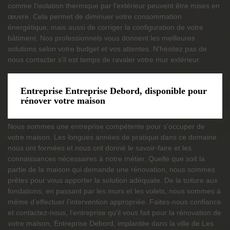
comme l'isolation thermique par l'extérieur peuvent être mises en
œuvre. Cela permet de diminuer votre consommation
énergétique, mais aussi de corriger la configuration de votre
bâtiment. Nos professionnels vous donnent les meilleures
solutions selon votre budget et vos attentes. N’hésitez pas de
nous contacter s’il est temps de ravaler votre mur extérieur.
Entreprise Entreprise Debord, disponible pour
rénover votre maison
Nous sommes une entreprise compétente pour s’occuper de
votre maison. Les longues années de pratique dans ce domaine
nous ont formées et nous ont donné le savoir-faire et les
connaissances nécessaires à notre métier. Quelle que soit la
partie de la maison qui demande une rénovation, nous sommes
prêtes pour vous apporter la solution adéquate. De la toiture aux
fondations, en passant par les murs et les volets, nous sommes à
même d’effectuer l’intervention appropriée. Faites-nous confiance
et contactez-nous, l'entreprise qu'il vous fait pour la rénovation de
votre maison, Entreprise Debord, implantée dans la ville de Les