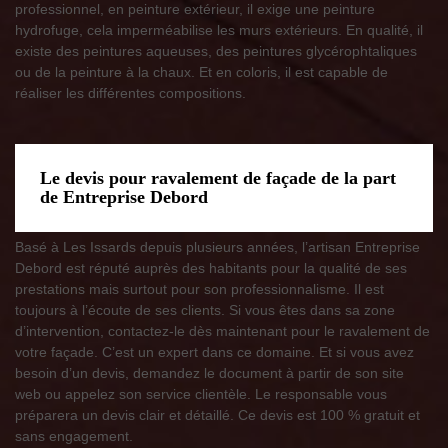
professionnel, en peinture extérieur, il exige une peinture
hydrofuge, cela imperméabilise les murs extérieurs. En qualité, il
existe des peintures aqueuses, des peintures glycérophtaliques
ou de la peinture à la chaux. Et en coloris, il est capable de
réaliser les différentes compositions.
Le devis pour ravalement de façade de la part
de Entreprise Debord
Basé à Les Issards depuis plusieurs années, l’artisan Entreprise
Debord est réputé auprès des habitants pour la qualité de ses
prestations mais surtout pour son professionnalisme. Il est
toujours à l’écoute de ses clients. Si vous êtes dans sa zone
d’intervention, contactez-le dès maintenant pour le ravalement de
votre façade. C’est un expert dans ce domaine. Et si vous avez
besoin d’un devis, demandez le document à partir de son site
web ou appelez son service clientèle. Le responsable vous
préparera un devis clair et détaillé. Ce devis est 100 % gratuit et
sans engagement.