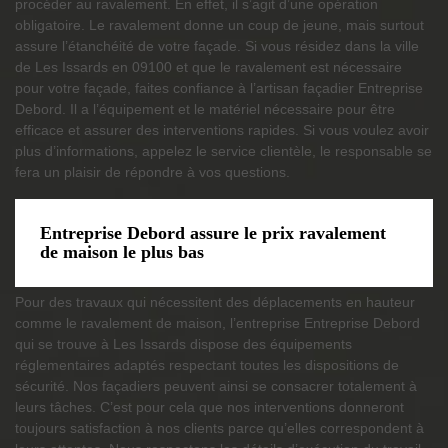
procéder au ravalement. En effet, il s’agit d’une opération
obligatoire. Le ravalement donne un coup de jeune, mais surtout
assure l’étanchéité de votre façade. Si vous résidez dans la ville
de Les Issards en 09100 et que le ravalement est nécessaire
pour votre façade, faites confiance à l’artisan façadier Entreprise
Debord. Il a l’équipement et le matériel nécessaire pour être
efficace et assurer des interventions rapides. Si vous voulez avoir
plus d’informations, appelez le service clientèle, le responsable se
fera un plaisir de répondre à vos questions.
Entreprise Debord assure le prix ravalement
de maison le plus bas
Pour des travaux qui nécessitent des déplacements en hauteur
comme le ravalement de maison, l’entreprise Entreprise Debord
qui se trouve à Les Issards dispose des équipements
réglementaires adaptés respectant toutes les dispositions de
sécurité. Nos façadiers peuvent ainsi se consacrer totalement à
leurs tâches. C’est pour cela que nos interventions donneront
toujours satisfaction à nos clients parce qu’elles correspondent à