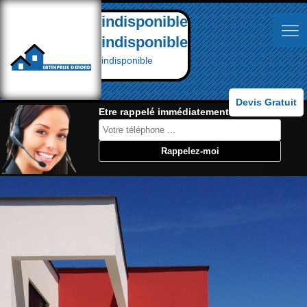
indisponible
indisponible
indisponible
Devis Gratuit
Etre rappelé immédiatement: