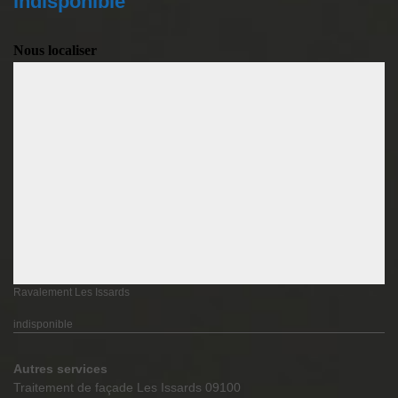
indisponible
Nous localiser
Ravalement Les Issards
indisponible
Autres services
Traitement de façade Les Issards 09100