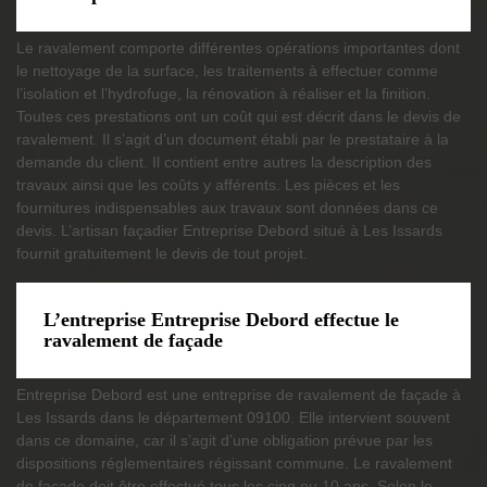
Le ravalement comporte différentes opérations importantes dont
le nettoyage de la surface, les traitements à effectuer comme
l’isolation et l’hydrofuge, la rénovation à réaliser et la finition.
Toutes ces prestations ont un coût qui est décrit dans le devis de
ravalement. Il s’agit d’un document établi par le prestataire à la
demande du client. Il contient entre autres la description des
travaux ainsi que les coûts y afférents. Les pièces et les
fournitures indispensables aux travaux sont données dans ce
devis. L’artisan façadier Entreprise Debord situé à Les Issards
fournit gratuitement le devis de tout projet.
L’entreprise Entreprise Debord effectue le
ravalement de façade
Entreprise Debord est une entreprise de ravalement de façade à
Les Issards dans le département 09100. Elle intervient souvent
dans ce domaine, car il s’agit d’une obligation prévue par les
dispositions réglementaires régissant commune. Le ravalement
de façade doit être effectué tous les cinq ou 10 ans. Selon le