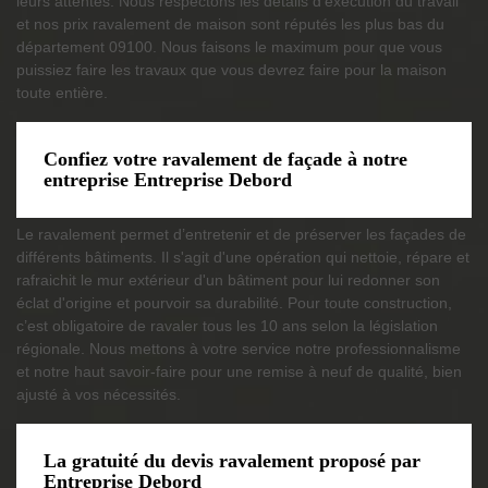
leurs attentes. Nous respectons les détails d’exécution du travail
et nos prix ravalement de maison sont réputés les plus bas du
département 09100. Nous faisons le maximum pour que vous
puissiez faire les travaux que vous devrez faire pour la maison
toute entière.
Confiez votre ravalement de façade à notre
entreprise Entreprise Debord
Le ravalement permet d’entretenir et de préserver les façades de
différents bâtiments. Il s'agit d'une opération qui nettoie, répare et
rafraichit le mur extérieur d'un bâtiment pour lui redonner son
éclat d'origine et pourvoir sa durabilité. Pour toute construction,
c’est obligatoire de ravaler tous les 10 ans selon la législation
régionale. Nous mettons à votre service notre professionnalisme
et notre haut savoir-faire pour une remise à neuf de qualité, bien
ajusté à vos nécessités.
La gratuité du devis ravalement proposé par
Entreprise Debord