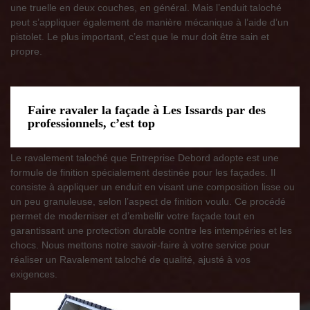
une truelle en deux couches, en général. Mais l’enduit taloché
peut s’appliquer également de manière mécanique à l’aide d’un
pistolet. Le plus important, c’est que le mur doit être sain et
propre.
Faire ravaler la façade à Les Issards par des
professionnels, c’est top
Le ravalement taloché que Entreprise Debord adopte est une
formule de finition spécialement destinée pour les façades. Il
consiste à appliquer un enduit en visant une composition lisse ou
un peu granuleuse, selon l’aspect de finition voulu. Ce procédé
permet de moderniser et d’embellir votre façade tout en
garantissant une protection durable contre les intempéries et les
chocs. Nous mettons notre savoir-faire à votre service pour
réaliser un Ravalement taloché de qualité, ajusté à vos
exigences.