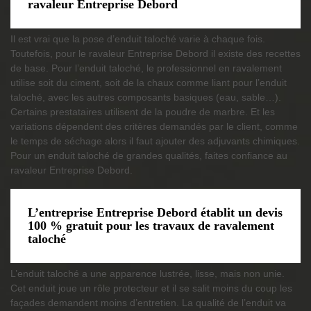
ravaleur Entreprise Debord
Il est vrai que la pose d’enduit taloché varie à chaque fois.
Toutefois, pour le ravaleur Entreprise Debord il existe des recettes
de base. Pour l’enduit taloché, le professionnel en ravalement
utilise soit du ciment, soit de la chaux comme liant pour l’enduit
taloché, avec les autres composants basiques (eau, sable…).
Certains prestataires utilisent de la poudre de marbre. Et les
variations dépendent des critères demandés par le client, comme
le temps de séchage alors il faut ajouter des adjuvants chimiques.
Pour un enduit taloché de grandes qualités, faites confiance au
ravaleur Entreprise Debord.
L’entreprise Entreprise Debord établit un devis
100 % gratuit pour les travaux de ravalement
taloché
L’enduit taloché a une apparence lustrée, lisse, mais non unie.
Cet enduit joue un rôle protecteur et il se salit moins du coup les
façades demandent moins d’entretien. La qualité de l’enduit va