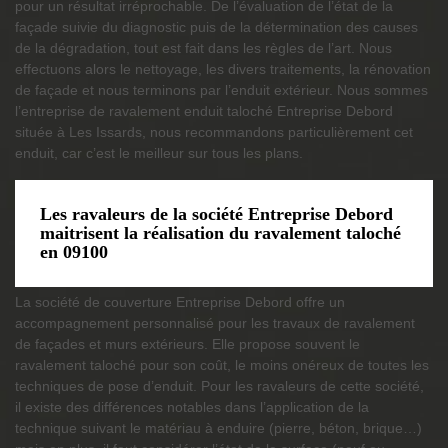
pour un résultat irréprochable. De l’évaluation de l’état de la
façade suivie du diagnostic puis de la détermination des causes
de la dégradation, tout est fait dans les règles de l’art. Nous
effectuons alors le nettoyage, les divers traitements, la rénovation
de façade et nous terminons par l’enduit extérieur. Nous sommes
l’entreprise de ravalement enduit taloché Entreprise Debord
située à Les Issards, nous recommandons particulièrement cet
enduit, car c’est le meilleur sur tous les plans.
Les ravaleurs de la société Entreprise Debord
maitrisent la réalisation du ravalement taloché
en 09100
La société de couverture Entreprise Debord offre un
accompagnement personnalisé pour les travaux de ravalement
de façades et murs extérieurs. Elle propose souvent le
ravalement taloché pour son coût, le moins onéreux de toutes les
techniques de pose d’enduit. Pour les ravaleurs de cette société,
il existe des différences notables dans l’application de la
technique suivant le matériau à enduire (pierre, béton, brique…)