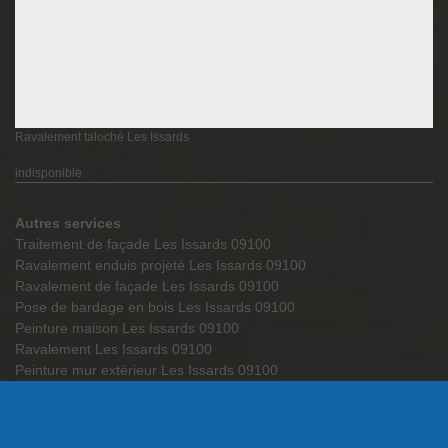
Ravalement taloché Les Issards
indisponible
Autres services
Traitement de façade Les Issards 09100
Ravalement enduis projeté Les Issards 09100
Ravalement de façade Les Issards 09100
Pose de bardage en bois Les Issards 09100
Peinture maison Les Issards 09100
Ravalement Les Issards 09100
Peinture mur extérieur Les Issards 09100