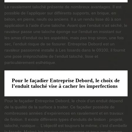
Le ravalement taloché présente de nombreux avantages. Il est
possible de l’appliquer sur différents supports, en brique, en
béton, en pierre, neufs ou anciens. Il a un rendu lisse dû à son
application à l’aide d’une taloche. Avant que l’enduit n’ait séché, le
ravaleur passe une taloche éponge sur l’enduit en insistant sur
les amas d’enduit ou les aspérités, mais pas trop sinon, une fois
sec, l’enduit risque de se fissurer. Entreprise Debord est un
ravaleur passionné installé à Les Issards dans le 09100, il fournit
une pose irréprochable de l’enduit taloché, lisse et
particulièrement esthétique.
Pour le façadier Entreprise Debord, le choix de
l’enduit taloché vise à cacher les imperfections
Pour le façadier Entreprise Debord, le choix d’un enduit dépend
de la qualité de la surface à traiter. Ce façadier possède de
nombreuses années d’expériences en ravalement et en travaux
de finition. Il existe différents types d’enduits de finition : projeté,
taloché, rustique… L’objectif est toujours le même, c'est d'embellir
la façade. Malgré les travaux préparatoires et pour insuffisance