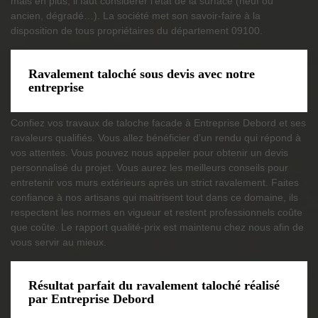
mais en plus, il faut considérer l’état de la surface (neuf ou
ancien, dégradé…). La société met son savoir-faire à la
disposition de tous propriétaires du département 09100.
Ravalement taloché sous devis avec notre
entreprise
Confiez vos travaux de taloche facade à Entreprise Debord et ses
ravaleurs qualifiés. Vous allez bénéficier d’un rendu qui répond à
vos attentes. Vous pouvez nous appeler pour obtenir un devis
personnalisé du projet. Vous aurez les meilleurs conseils pour
entretenir vos murs extérieurs après un strict ravalement. Faites
confiance à nos artisans qui maitrisent tout dans ce domaine, ils
respectent les normes en vigueur et restent professionnels coûte
que coûte. Le rapport qualité-prix est maintenu chez nous afin de
vous servir au mieux.
Résultat parfait du ravalement taloché réalisé
par Entreprise Debord