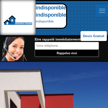
indisponible
indisponible
indisponible
Devis Gratuit
Etre rappelé immédiatement: