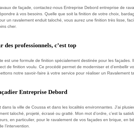
travaux de façade, contactez-nous Entreprise Debord entreprise de ra
épondre à vos besoins. Quelle que soit la finition de votre choix, bard
r un ravalement enduit taloché, vous aurez une finition très lisse, facil
ins cher.
r des professionnels, c’est top
est une formule de finition spécialement destinée pour les façades. Il
ect de finition voulu. Ce procédé permet de moderniser et d’embellir vo
ettons notre savoir-faire à votre service pour réaliser un Ravalement ta
 façadier Entreprise Debord
 dans la ville de Coussa et dans les localités environnantes. J’ai plusi
ent taloché, projeté, écrasé ou gratté. Mon mot d’ordre, c’est la satisf
urs, en particulier, pour le ravalement de vos façades en brique, en bé
de l’intervention.