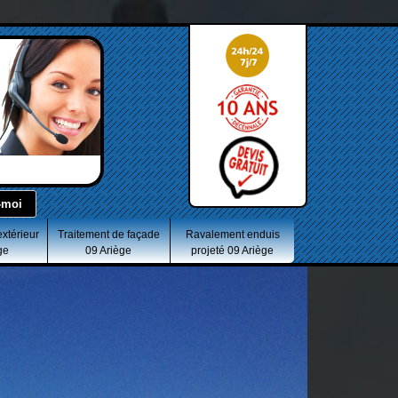
extérieur
Traitement de façade
Ravalement enduis
ge
09 Ariège
projeté 09 Ariège