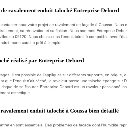
se de ravalement enduit taloché Entreprise Debord
s contacter pour votre projet de ravalement de façade à Coussa. Nous ef
 traitement, sa rénovation et sa finition. Nous sommes Entreprise Debo
lles du 09120. Nous choisissons l’enduit taloché compatible avec l’état
’enduit mono couche prêt à l’emploi.
oché réalisé par Entreprise Debord
s. Il est possible de l’appliquer sur différents supports, en brique, e
ant que l’enduit n’ait séché, le ravaleur passe une taloche éponge sur l’
it risque de se fissurer. Entreprise Debord est un ravaleur passionné in
èrement esthétique.
 ravalement enduit taloché à Coussa bien détaillé
entretien sont essentiels. Des problèmes de façade dont l’humidité repr