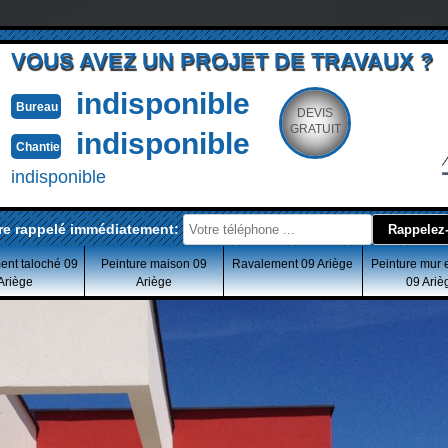
VOUS AVEZ UN PROJET DE TRAVAUX ?
indisponible
Bureau
DEVIS
GRATUIT
indisponible
Chantier
indisponible
re rappelé immédiatement:
ent taloché 09
Peinture maison 09
Ravalement 09 Ariège
Peinture mur 
Ariège
Ariège
09 Ariè