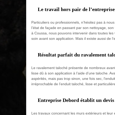
Le travail hors pair de l’entrepri
Particuliers ou professionnels, n’hésitez pas à nou
l’état de façade en passant par son nettoyage, son
à Coussa, nous pouvons intervenir dans toutes les vi
soin avant son application. Mais il existe aussi de l
Résultat parfait du ravalement tal
Le ravalement taloché présente de nombreux avantage
lisse dû à son application à l’aide d’une taloche. Av
aspérités, mais pas trop sinon, une fois sec, l’endu
irréprochable de l’enduit taloché, lisse et particuli
Entreprise Debord établit un devis
Les travaux concernant les murs extérieurs et leur 