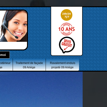
extérieur
Traitement de façade
Ravalement enduis
ge
09 Ariège
projeté 09 Ariège