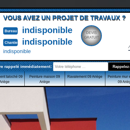
VOUS AVEZ UN PROJET DE TRAVAUX ?
indisponible
Bureau
DEVIS
GRATUIT
indisponible
Chantier
indisponible
re rappelé immédiatement:
ent taloché 09
Peinture maison 09
Ravalement 09 Ariège
Peinture mur 
Ariège
Ariège
09 Ariè