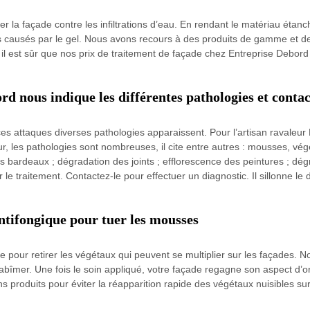
er la façade contre les infiltrations d’eau. En rendant le matériau étanch
es causés par le gel. Nous avons recours à des produits de gamme et 
 il est sûr que nos prix de traitement de façade chez Entreprise Debord
d nous indique les différentes pathologies et contac
es attaques diverses pathologies apparaissent. Pour l’artisan ravaleur 
, les pathologies sont nombreuses, il cite entre autres : mousses, vég
es bardeaux ; dégradation des joints ; efflorescence des peintures ; dé
r le traitement. Contactez-le pour effectuer un diagnostic. Il sillonne 
ntifongique pour tuer les mousses
pour retirer les végétaux qui peuvent se multiplier sur les façades. Nos
’abîmer. Une fois le soin appliqué, votre façade regagne son aspect d’
 produits pour éviter la réapparition rapide des végétaux nuisibles sur