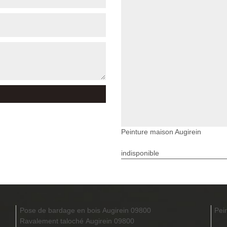
Peinture maison Augirein
indisponible
Pose de bardage en bois Augirein 09800
Pei
Ravalement taloché Augirein 09800