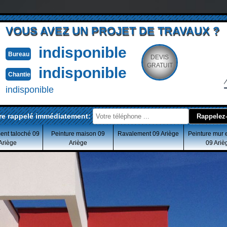
VOUS AVEZ UN PROJET DE TRAVAUX ?
indisponible
Bureau
DEVIS
GRATUIT
indisponible
Chantier
indisponible
re rappelé immédiatement:
ent taloché 09
Peinture maison 09
Ravalement 09 Ariège
Peinture mur 
Ariège
Ariège
09 Ariè