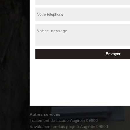
Autres services
Traitement de façade Augirein 09800
Ravalement enduis projeté Augirein 09800