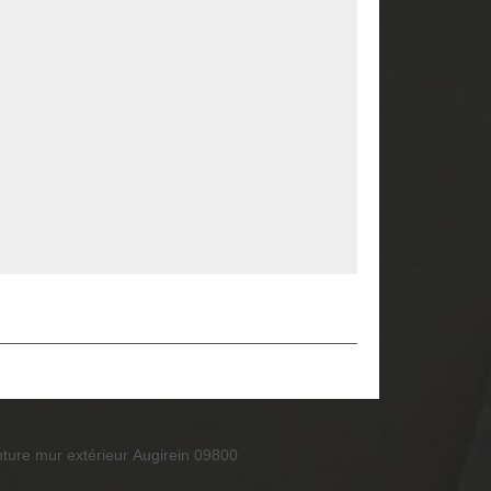
nture mur extérieur Augirein 09800