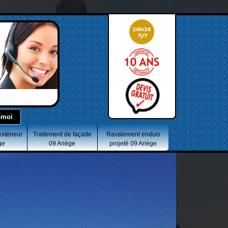
extérieur
Traitement de façade
Ravalement enduis
ge
09 Ariège
projeté 09 Ariège