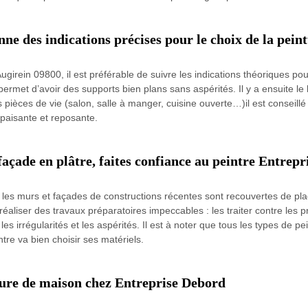
ne des indications précises pour le choix de la pein
girein 09800, il est préférable de suivre les indications théoriques pour 
permet d’avoir des supports bien plans sans aspérités. Il y a ensuite le 
pièces de vie (salon, salle à manger, cuisine ouverte…)il est conseillé
apaisante et reposante.
 façade en plâtre, faites confiance au peintre Entrep
t les murs et façades de constructions récentes sont recouvertes de pla
 réaliser des travaux préparatoires impeccables : les traiter contre les 
les irrégularités et les aspérités. Il est à noter que tous les types de p
intre va bien choisir ses matériels.
ture de maison chez Entreprise Debord