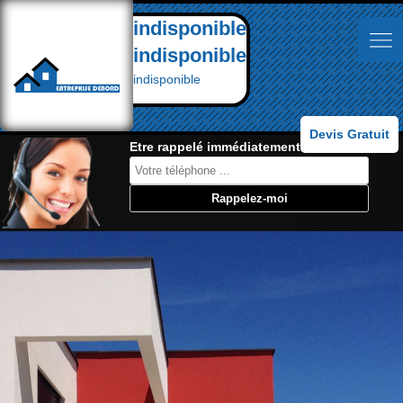
indisponible
indisponible
indisponible
Devis Gratuit
Etre rappelé immédiatement: