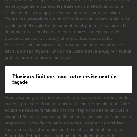
le nettoyage de la surface, les traitements à effectuer comme
l’isolation et l’hydrofuge, la rénovation à réaliser et la finition.
Toutes ces prestations ont un coût qui est décrit dans le devis de
ravalement. Il s’agit d’un document établi par le prestataire à la
demande du client. Il contient entre autres la description des
travaux ainsi que les coûts y afférents. Les pièces et les
fournitures indispensables aux travaux sont données dans ce
devis. L’artisan façadier Entreprise Debord situé à Augirein fournit
gratuitement le devis de tout projet.
Plusieurs finitions pour votre revêtement de
façade
Vous avez un grand choix entre différentes solutions dont l’enduit
taloché, projeté ou lissé, ou encore la peinture ravalement. Notre
équipe de ravaleurs fait des finitions irréprochables et uniques à
chaque bâtiment selon vos goûts et les règles locales. Nous vous
proposons un tas de couleurs et de textures pour caractériser
l'apparence de votre habitation. Le cout ravalement facade de
Entreprise Debord pour les clients de Augirein dépend de