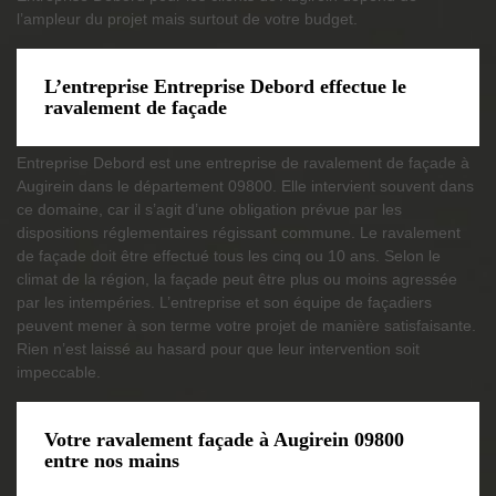
l’ampleur du projet mais surtout de votre budget.
L’entreprise Entreprise Debord effectue le
ravalement de façade
Entreprise Debord est une entreprise de ravalement de façade à
Augirein dans le département 09800. Elle intervient souvent dans
ce domaine, car il s’agit d’une obligation prévue par les
dispositions réglementaires régissant commune. Le ravalement
de façade doit être effectué tous les cinq ou 10 ans. Selon le
climat de la région, la façade peut être plus ou moins agressée
par les intempéries. L’entreprise et son équipe de façadiers
peuvent mener à son terme votre projet de manière satisfaisante.
Rien n’est laissé au hasard pour que leur intervention soit
impeccable.
Votre ravalement façade à Augirein 09800
entre nos mains