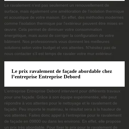
Le ravalement n’est pas seulement un renouvellement de
surface, mais également une amélioration de l'isolation thermique
et acoustique de votre maison. En effet, des méthodes modernes
comme l'isolation thermique par l'extérieur peuvent être mises en
œuvre. Cela permet de diminuer votre consommation
énergétique, mais aussi de corriger la configuration de votre
bâtiment. Nos professionnels vous donnent les meilleures
solutions selon votre budget et vos attentes. N’hésitez pas de
nous contacter s’il est temps de ravaler votre mur extérieur.
Le prix ravalement de façade abordable chez
l’entreprise Entreprise Debord
L’entreprise Entreprise Debord intervient pour différents travaux
pour une façade. Grâce à son équipe expérimentée, elle peut
répondre à vos attentes pour le nettoyage et le ravalement de
façade. Peu importe le matériau, le résultat sera à la hauteur de
vos attentes. Faites donc appel à l’entreprise pour le ravalement
de façade en 09800 ou dans les environs. En effet, elle propose
un prix très abordable. Pour fixer le prix pour le ravalement de