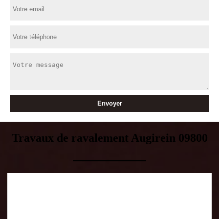
Travaux de ravalement Augirein 09800