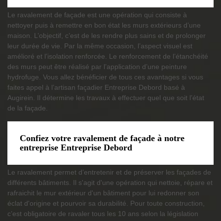
Le ravalement de façade est une opération qui consiste à
nettoyer puis à remettre en bon état les murs extérieurs d’une
maison. L’objectif, c’est de les rendre plus sains et de prolonger
leur durée de vie. Par la même occasion, l’aspect visuel est
amélioré et l’isolation renforcée. Le renforcement de l’étanchéité
des murs peut être réalisé par l’application d’une peinture
hydrofuge. Vous allez bénéficier de tous ces avantages si vous
faites appel à l’artisan façadier Entreprise Debord basé à
Augirein. Il détermine les travaux à effectuer quel que soit l’état
de la façade.
Confiez votre ravalement de façade à notre
entreprise Entreprise Debord
Le ravalement permet d’entretenir et de préserver les façades de
différents bâtiments. Il s'agit d'une opération qui nettoie, répare et
rafraichit le mur extérieur d'un bâtiment pour lui redonner son
éclat d'origine et pourvoir sa durabilité. Pour toute construction,
c’est obligatoire de ravaler tous les 10 ans selon la législation