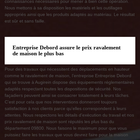
connaissances nécessaires pour mener à bien cette opération.
Nous mettons à sa disposition les matériels et les outillages
appropriés ainsi que les produits adaptés au matériau. Le résultat
est sûr et sans faille.
Entreprise Debord assure le prix ravalement
de maison le plus bas
Pour des travaux qui nécessitent des déplacements en hauteur
comme le ravalement de maison, l’entreprise Entreprise Debord
qui se trouve à Augirein dispose des équipements réglementaires
adaptés respectant toutes les dispositions de sécurité. Nos
façadiers peuvent ainsi se consacrer totalement à leurs tâches.
C’est pour cela que nos interventions donneront toujours
satisfaction à nos clients parce qu’elles correspondent à leurs
attentes. Nous respectons les détails d’exécution du travail et nos
prix ravalement de maison sont réputés les plus bas du
département 09800. Nous faisons le maximum pour que vous
puissiez faire les travaux que vous devrez faire pour la maison