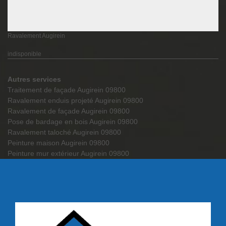
Ravalement Augirein
indisponible
Autres services
Traitement de façade Augirein 09800
Ravalement enduis projeté Augirein 09800
Ravalement de façade Augirein 09800
Pose de bardage en bois Augirein 09800
Ravalement taloché Augirein 09800
Peinture maison Augirein 09800
Peinture mur extérieur Augirein 09800