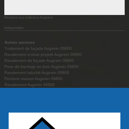
Peinture mur extérieur Augirein
indisponible
Autres services
Traitement de façade Augirein 09800
Ravalement enduis projeté Augirein 09800
Ravalement de façade Augirein 09800
Pose de bardage en bois Augirein 09800
Ravalement taloché Augirein 09800
Peinture maison Augirein 09800
Ravalement Augirein 09800