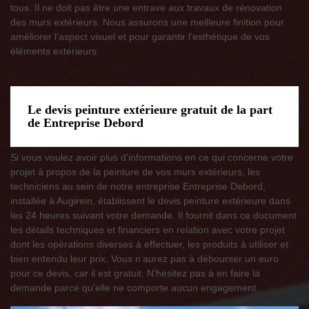
tous. Il ne doit pas être une entrave aux travaux de rénovation
des murs extérieurs. Nous assurons une meilleure finition pour
améliorer l’aspect visuel et pour garantir l’esthétique de vos
éléments extérieurs.
Le devis peinture extérieure gratuit de la part
de Entreprise Debord
Si vous voulez avoir plus d’informations en ce qui concerne votre
projet à propos de la peinture de vos murs extérieurs, les
techniciens au sein de notre entreprise Entreprise Debord,
installée à Augirein, établissent le devis peinture extérieure dans
les 24 heures suivant votre demande. Il fournit dans ce document
les détails techniques et financiers en relation avec votre projet
dont les opérations diverses à effectuer, les produits à utiliser et
bien entendu leur prix. Vous n’aurez pas à débourser un euro
pour ce devis, car il est gratuit. N’hésitez pas à en faire la
demande parce qu’elle ne comporte aucun engagement.