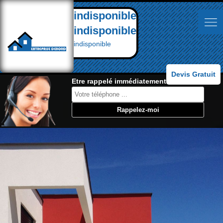
indisponible
indisponible
indisponible
Devis Gratuit
Etre rappelé immédiatement: