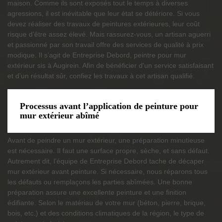
maison. Comme ils sont exposés tout le temps à diverses
agressions, il est inévitable que leur état se détériore. Si vous
devez réaliser des travaux de peintures extérieures, leur coût
risque d’être assez élevé. Mais rassurez-vous, un artisan aguerri
et passionné par son travail offre des services de qualité à prix
modique. Il s’agit de Entreprise Debord, peintre pour mur
extérieur sis à Augirein. Afin de bénéficier d'un service satisfaisant
et d’un résultat sûr, confiez les travaux à cet artisan qualifié.
Processus avant l’application de peinture pour
mur extérieur abîmé
Avant de peindre un mur extérieur, une préparation minutieuse
est nécessaire. Il faut une surface propre, sèche, et sans défaut.
Autrement dit, l’équipe de Entreprise Debord tache de décaper
mur extérieur avant peinture. Si nécessaire, nous réparons tous
les défauts ou remplaçons les parties abîmées. Une bonne
préparation assure une excellente peinture et une finition
édifiante. Selon le matériau de votre mur (béton, pierre, brique,
bois, etc.) et des conditions climatiques de la région, le type de