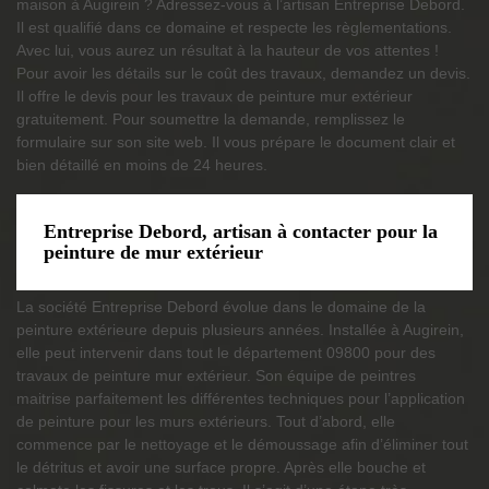
maison à Augirein ? Adressez-vous à l’artisan Entreprise Debord.
Il est qualifié dans ce domaine et respecte les règlementations.
Avec lui, vous aurez un résultat à la hauteur de vos attentes !
Pour avoir les détails sur le coût des travaux, demandez un devis.
Il offre le devis pour les travaux de peinture mur extérieur
gratuitement. Pour soumettre la demande, remplissez le
formulaire sur son site web. Il vous prépare le document clair et
bien détaillé en moins de 24 heures.
Entreprise Debord, artisan à contacter pour la
peinture de mur extérieur
La société Entreprise Debord évolue dans le domaine de la
peinture extérieure depuis plusieurs années. Installée à Augirein,
elle peut intervenir dans tout le département 09800 pour des
travaux de peinture mur extérieur. Son équipe de peintres
maitrise parfaitement les différentes techniques pour l’application
de peinture pour les murs extérieurs. Tout d’abord, elle
commence par le nettoyage et le démoussage afin d’éliminer tout
le détritus et avoir une surface propre. Après elle bouche et