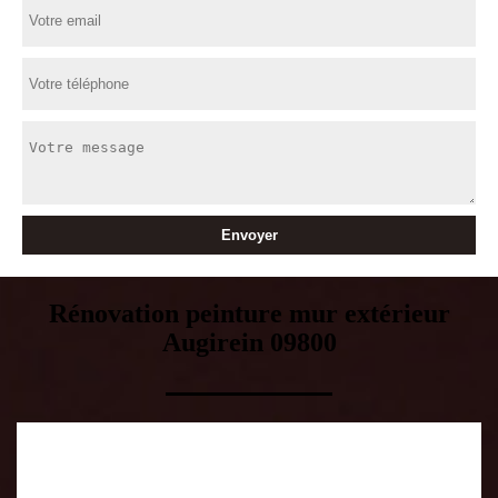
Rénovation peinture mur extérieur
Augirein 09800