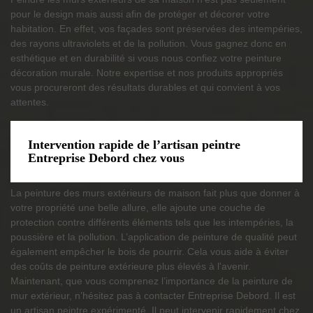
pour le design mais aussi afin de protéger et décorer votre
habitation. En effet, vos façades sont préservées des intempéries,
des rayons ultraviolets et de la pollution. Vous gagnez donc en
esthétique et en durabilité si vous nous confiez votre peinture
décoration murale. Notre expertise et nos produits appropriés
vous procureront des résultats durables et qui convient à vos
attentes.
Intervention rapide de l’artisan peintre
Entreprise Debord chez vous
La peinture des murs extérieurs de maison fait plus que donner à
votre propriété une belle allure, elle ajoute une couche de
protection contre différents éléments tels que les intempéries, la
poussière et la pollution. L’application de peinture de qualité peut
également empêcher le bois de pourrir. Cela vous aide à éviter
des coûts de peinture extérieure plus élevés à l'avenir.
Maintenant, que vous comprenez l’importance de la peinture de
mur extérieur, n’hésitez pas à contacter Entreprise Debord. Il est
un artisan peintre expérimenté. Il peut intervenir rapidement chez