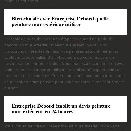
peinture est choisi.
Bien choisir avec Entreprise Debord quelle
peinture mur extérieur utiliser
Le choix de la couleur est une étape clé quand on parle de
décoration mur extérieur maison à Augirein. Nous vous
proposons différentes teintes. Nos peintres sauront marier les
couleurs avec le milieu d’emplacement de votre maison, en
misant sur les normes locales. Nous maitrisons comment enlever
peinture mur extérieur en utilisant le meilleur décapant peinture
mur extérieur disponible. Faites-nous confiance, nous ferons tout
ce qui est en notre pouvoir pour vous procurer le meilleur service
qui soit.
Entreprise Debord établit un devis peinture
mur extérieur en 24 heures
Vous voulez peindre ou repeindre les murs extérieurs de votre