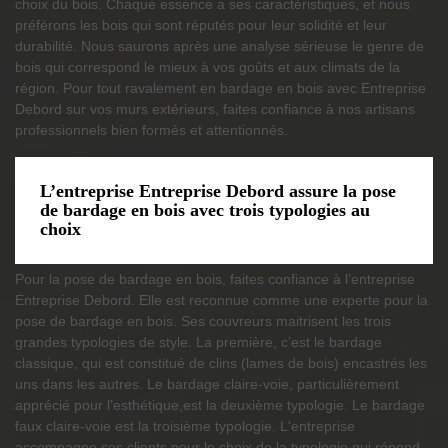
choix du bois. Chaque essence a ses caractéristiques, et nous
préférons les bois qui sont réputés pour leur solidité et leur
durabilité. Nous saurons après une analyse sérieuse le genre de
bois qui correspond le mieux à vos goûts et aux climats de la
région. Pour tout ravalement en bardage en bois avec Entreprise
Debord sur vos murs extérieurs, faites confiance à nos artisans
professionnels bien formés et attentionnés.
L’entreprise Entreprise Debord assure la pose
de bardage en bois avec trois typologies au
choix
Pour la pose de bardage en bois, faites confiance à l’entreprise
Entreprise Debord. Elle est reconnue comme une experte pour la
pose de bardage en bois. Ses couvreurs maitrisent les trois
grandes typologies de style. La première, c’est le bardage
classique, qui est constitué de clins (lames de bois) encastrés les
uns dans les autres. Le bardage claire-voie, particulièrement
apprécié pour l’esthétique,est la deuxième typologie. Le bardage
faux claire-voie est la troisième typologie. L'entreprise
accompagne ses clients pour le choix de la typologie qui répond