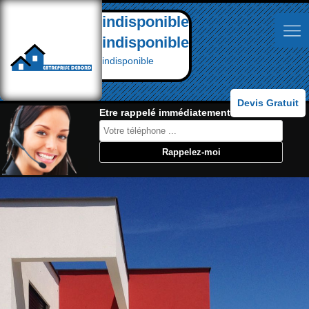
indisponible
indisponible
indisponible
Devis Gratuit
Etre rappelé immédiatement: