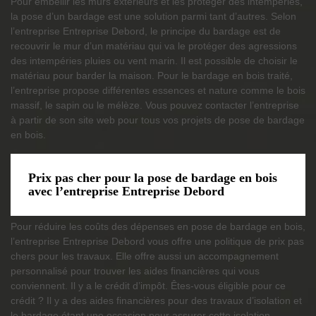
Pour embellir les murs extérieurs et les protéger des intempéries,
la pose d’un bardage est une solution parmi tant d’autres. Selon
l’entreprise Entreprise Debord, le principe du bardage est de
recouvrir le mur d’un matériau qui va le protéger des agressions
des intempéries pluies ou vent marin. Il est possible de choisir le
matériau pour barder la maison. Pour le bardage en bois traité,
l’entreprise propose différentes essences et nature comme le bois
massif, le sapin ou le mélèze. Vous pouvez contacter l’entreprise
à partir de son site web pour tous vos projets de pose de bardage
en bois.
Prix pas cher pour la pose de bardage en bois
avec l’entreprise Entreprise Debord
Pour réduire les coûts des dépenses en pose de bardage en bois,
l’entreprise Entreprise Debord vous offre une politique de prix pas
chers pour les travaux. Elle offre aussi un accompagnement
personnalisé pour trouver les aides financières qui vous
conviennent. Il y a le crédit d’impôt. Êtes-vous éligible pour ce
crédit ? Il y a des aides financières pour des travaux d’isolation et
le bardage étant une occasion pour assurer cette isolation