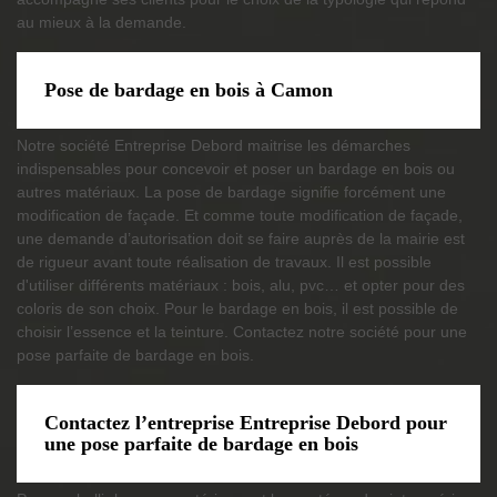
au mieux à la demande.
Pose de bardage en bois à Camon
Notre société Entreprise Debord maitrise les démarches
indispensables pour concevoir et poser un bardage en bois ou
autres matériaux. La pose de bardage signifie forcément une
modification de façade. Et comme toute modification de façade,
une demande d’autorisation doit se faire auprès de la mairie est
de rigueur avant toute réalisation de travaux. Il est possible
d'utiliser différents matériaux : bois, alu, pvc… et opter pour des
coloris de son choix. Pour le bardage en bois, il est possible de
choisir l’essence et la teinture. Contactez notre société pour une
pose parfaite de bardage en bois.
Contactez l’entreprise Entreprise Debord pour
une pose parfaite de bardage en bois