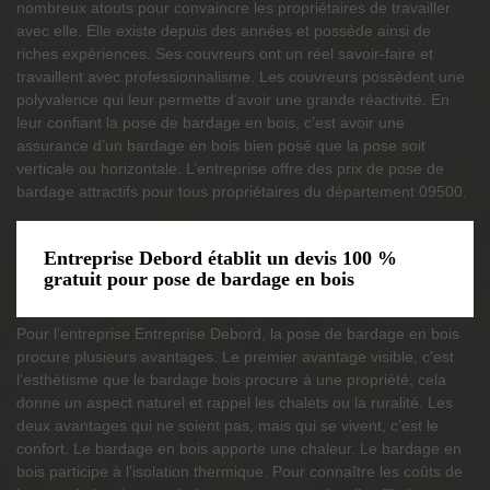
nombreux atouts pour convaincre les propriétaires de travailler
avec elle. Elle existe depuis des années et possède ainsi de
riches expériences. Ses couvreurs ont un réel savoir-faire et
travaillent avec professionnalisme. Les couvreurs possèdent une
polyvalence qui leur permette d’avoir une grande réactivité. En
leur confiant la pose de bardage en bois, c’est avoir une
assurance d’un bardage en bois bien posé que la pose soit
verticale ou horizontale. L’entreprise offre des prix de pose de
bardage attractifs pour tous propriétaires du département 09500.
Entreprise Debord établit un devis 100 %
gratuit pour pose de bardage en bois
Pour l’entreprise Entreprise Debord, la pose de bardage en bois
procure plusieurs avantages. Le premier avantage visible, c’est
l’esthétisme que le bardage bois procure à une propriété, cela
donne un aspect naturel et rappel les chalets ou la ruralité. Les
deux avantages qui ne soient pas, mais qui se vivent, c’est le
confort. Le bardage en bois apporte une chaleur. Le bardage en
bois participe à l’isolation thermique. Pour connaître les coûts de