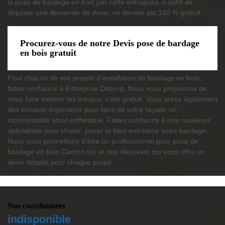
la pose de bardage en bois par cette entreprise, il suffit de
déposer une demande de devis, ce dernier est 100 % gratuit.
Procurez-vous de notre Devis pose de bardage
en bois gratuit
Pour chacun de vos projets d’installation de bardage en bois,
faites confiance à Entreprise Debord. Nous vous proposons de
nous faire estimer les travaux, c’est gratuit. Vous aurez également
des conseils importants pour faire de votre façade un
incontestable atout esthétique. Faites confiance à nos ravaleurs
spécialisés pour choisir, poser et bien entretenir votre bardage.
Nous vous promettons d’être un professionnel pour pose de
bardage en bois Camon sûr et non décevant qui vous offre un
devis détaillé pour chaque projet.
Nos coordonnées
indisponible