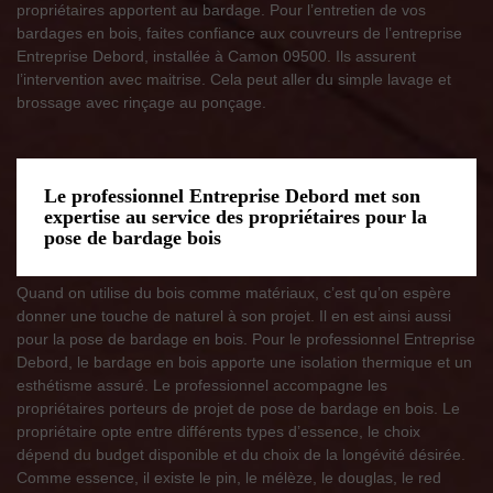
propriétaires apportent au bardage. Pour l’entretien de vos
bardages en bois, faites confiance aux couvreurs de l’entreprise
Entreprise Debord, installée à Camon 09500. Ils assurent
l’intervention avec maitrise. Cela peut aller du simple lavage et
brossage avec rinçage au ponçage.
Le professionnel Entreprise Debord met son
expertise au service des propriétaires pour la
pose de bardage bois
Quand on utilise du bois comme matériaux, c’est qu’on espère
donner une touche de naturel à son projet. Il en est ainsi aussi
pour la pose de bardage en bois. Pour le professionnel Entreprise
Debord, le bardage en bois apporte une isolation thermique et un
esthétisme assuré. Le professionnel accompagne les
propriétaires porteurs de projet de pose de bardage en bois. Le
propriétaire opte entre différents types d’essence, le choix
dépend du budget disponible et du choix de la longévité désirée.
Comme essence, il existe le pin, le mélèze, le douglas, le red