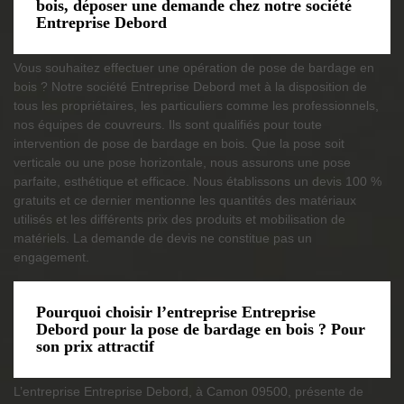
bois, déposer une demande chez notre société
Entreprise Debord
Vous souhaitez effectuer une opération de pose de bardage en
bois ? Notre société Entreprise Debord met à la disposition de
tous les propriétaires, les particuliers comme les professionnels,
nos équipes de couvreurs. Ils sont qualifiés pour toute
intervention de pose de bardage en bois. Que la pose soit
verticale ou une pose horizontale, nous assurons une pose
parfaite, esthétique et efficace. Nous établissons un devis 100 %
gratuits et ce dernier mentionne les quantités des matériaux
utilisés et les différents prix des produits et mobilisation de
matériels. La demande de devis ne constitue pas un
engagement.
Pourquoi choisir l’entreprise Entreprise
Debord pour la pose de bardage en bois ? Pour
son prix attractif
L’entreprise Entreprise Debord, à Camon 09500, présente de