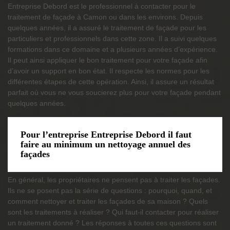
Entreprise Debord est le professionnel à contacter pour le
traitement de façade à Camon ou dans les environs. Depuis
quelques années, il a assuré le traitement de façade pour les
particuliers et professionnels dans cette zone. Il a suivi quelques
formations dans ce domaine et a plusieurs années d’expérience.
Il peut ainsi appliquer le bon traitement pour votre façade afin
d’avoir un support en bon état. Il respecte les normes pour les
différentes étapes de cette opération. Ainsi, il assure un résultat
parfait où vous ne vous soucierez plus pour votre façade pendant
quelques années.
Pour l’entreprise Entreprise Debord il faut
faire au minimum un nettoyage annuel des
façades
En général, les propriétaires ne pensent pas à traiter les façades.
Ils ne se posent pas la série de questions : pourquoi, quand, et
comment nettoyer et traiter les façades de sa maison ? Quels
sont les traitements à réaliser ? Qui faut-il contacter pour réaliser
un traitement donné ? Les réponses à toutes ces questions sont