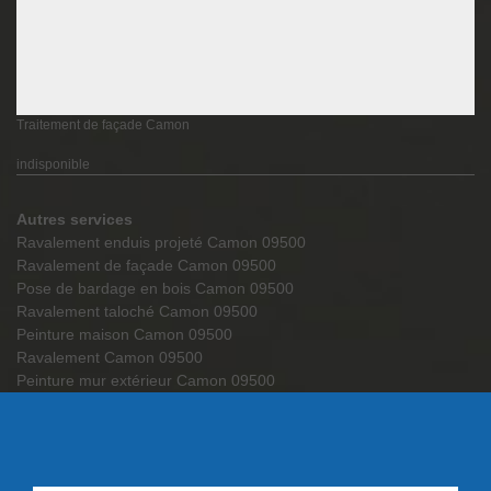
Traitement de façade Camon
indisponible
Autres services
Ravalement enduis projeté Camon 09500
Ravalement de façade Camon 09500
Pose de bardage en bois Camon 09500
Ravalement taloché Camon 09500
Peinture maison Camon 09500
Ravalement Camon 09500
Peinture mur extérieur Camon 09500