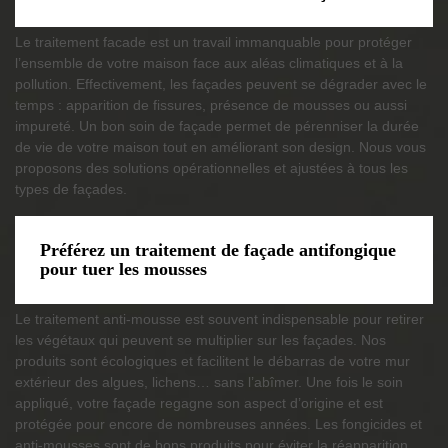
Le traitement facade est un travail immanquable pour protéger
l’ensemble de votre maison face aux aléas climatiques et à la
pollution. Effectivement, les façades peuvent se dégrader avec le
temps : apparition de fissures, présence de mousses ou aussi
impureté. Un bon soin de façade permet de pérenniser la durée
de vie de votre maison tout en améliorant son design. Nous vous
proposons des solutions opérationnelles et ajustées à tous les
types de façades.
Préférez un traitement de façade antifongique
pour tuer les mousses
Le traitement anti-mousse est souvent indispensable pour retirer
les végétaux qui peuvent se multiplier sur les façades. Nos
produits sont écologiques et facilitent le débarras de votre mur
extérieur des algues, lichens… sans l’abîmer. Une fois le soin
appliqué, votre façade regagne son aspect d’origine et est
protégée pour encore de nombreuses années. Les fongicides et
anti-mousses sont de bons produits pour éviter la réapparition