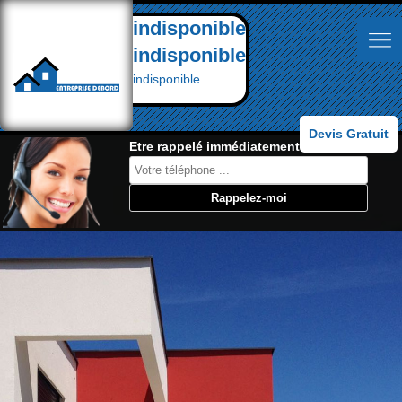
indisponible
indisponible
indisponible
Devis Gratuit
Etre rappelé immédiatement: