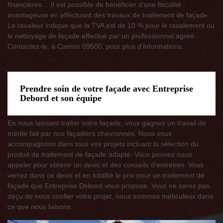
financières… Il est possible de bénéficier d’une fiscalité
avantageuse en effectuant des travaux de traitement de façade.
Le ravaleur indique que la TVA est de 10 % pour le ravalement ou
le nettoyage de façade effectué par un professionnel agréé.
Contactez-le, à Camon 09500, pour plus d’informations.
Prendre soin de votre façade avec Entreprise
Debord et son équipe
En nous laissant traiter votre façade, vous gagnez un travail de
mérite fait par nos façadiers chevronnés. Nous vous
accompagnons dans tous vos projets incluant la sélection du
produit de traitement de façade adapté. Vous pouvez nous
appeler pour obtenir un devis et des conseils d’entretien. Vous
verrez dans ce devis et en totalité le prix pour un traitement de
façade que Entreprise Debord vous propose. Vous ne serez pas
déçu de nous confier votre projet, nous sommes méticuleux dans
ce que nous faisons.