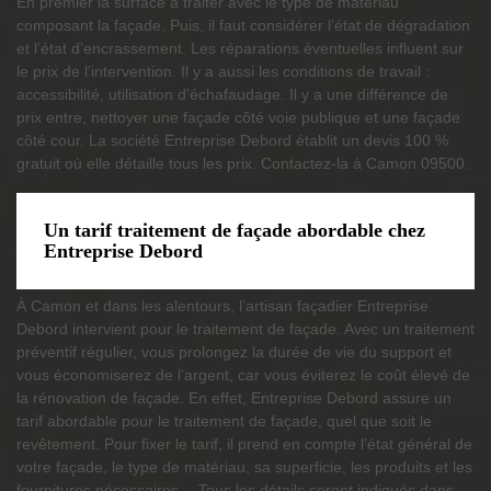
En premier la surface à traiter avec le type de matériau
composant la façade. Puis, il faut considérer l’état de dégradation
et l’état d’encrassement. Les réparations éventuelles influent sur
le prix de l’intervention. Il y a aussi les conditions de travail :
accessibilité, utilisation d’échafaudage. Il y a une différence de
prix entre, nettoyer une façade côté voie publique et une façade
côté cour. La société Entreprise Debord établit un devis 100 %
gratuit où elle détaille tous les prix. Contactez-la à Camon 09500.
Un tarif traitement de façade abordable chez
Entreprise Debord
À Camon et dans les alentours, l’artisan façadier Entreprise
Debord intervient pour le traitement de façade. Avec un traitement
préventif régulier, vous prolongez la durée de vie du support et
vous économiserez de l’argent, car vous éviterez le coût élevé de
la rénovation de façade. En effet, Entreprise Debord assure un
tarif abordable pour le traitement de façade, quel que soit le
revêtement. Pour fixer le tarif, il prend en compte l’état général de
votre façade, le type de matériau, sa superficie, les produits et les
fournitures nécessaires… Tous les détails seront indiqués dans