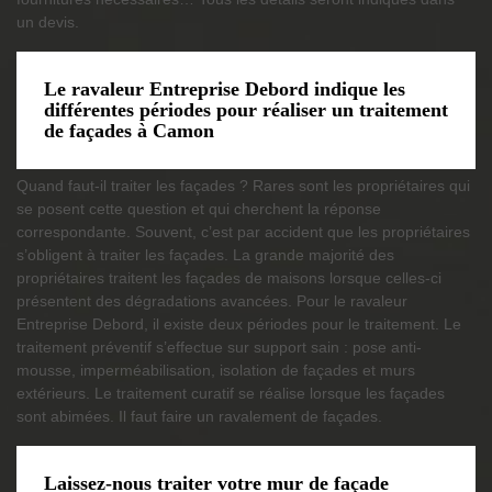
un devis.
Le ravaleur Entreprise Debord indique les
différentes périodes pour réaliser un traitement
de façades à Camon
Quand faut-il traiter les façades ? Rares sont les propriétaires qui
se posent cette question et qui cherchent la réponse
correspondante. Souvent, c’est par accident que les propriétaires
s’obligent à traiter les façades. La grande majorité des
propriétaires traitent les façades de maisons lorsque celles-ci
présentent des dégradations avancées. Pour le ravaleur
Entreprise Debord, il existe deux périodes pour le traitement. Le
traitement préventif s’effectue sur support sain : pose anti-
mousse, imperméabilisation, isolation de façades et murs
extérieurs. Le traitement curatif se réalise lorsque les façades
sont abimées. Il faut faire un ravalement de façades.
Laissez-nous traiter votre mur de façade