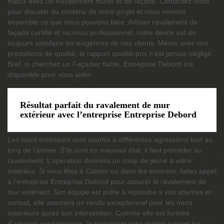
mieux avec un Ravalement muret et de façade. Contactez-nous
pour discuter du contenu de votre projet et nous verrons
ensemble ce que nous pouvons faire. Artisan ravalement de
façade certifié et reconnu professionnel, notre devoir est de
toujours satisfaire les exigences de nos clients. Même avec nos
prestations de qualité, le rapport qualité-prix n’est jamais négligé.
Bref, si cherchez un Façadier fiable, Entreprise Debord est
disponible pour vous aider.
Résultat parfait du ravalement de mur
extérieur avec l’entreprise Entreprise Debord
Les murs extérieurs sont soumis à différentes agressions tout au
long de l’année. S’ils sont en mauvais état, il faut procéder au
ravalement. L’opération donnera un coup de jeune à votre
extérieur. Si vous êtes à Camon ou dans les environs, faites appel
à l’entreprise Entreprise Debord pour assurer le ravalement de
mur extérieur. Son équipe est prête à répondre à vos attentes et
surtout, elle assurera un rendu exceptionnel pour les murs
extérieurs après son intervention. Comme elle est formée
d'artisans expérimentés, le traitement sera réalisé suivant les