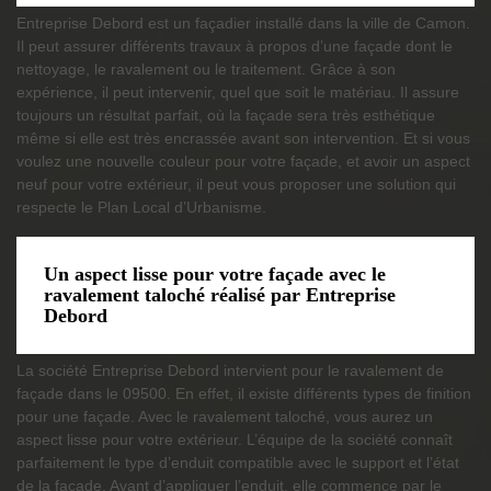
Entreprise Debord est un façadier installé dans la ville de Camon.
Il peut assurer différents travaux à propos d’une façade dont le
nettoyage, le ravalement ou le traitement. Grâce à son
expérience, il peut intervenir, quel que soit le matériau. Il assure
toujours un résultat parfait, où la façade sera très esthétique
même si elle est très encrassée avant son intervention. Et si vous
voulez une nouvelle couleur pour votre façade, et avoir un aspect
neuf pour votre extérieur, il peut vous proposer une solution qui
respecte le Plan Local d’Urbanisme.
Un aspect lisse pour votre façade avec le
ravalement taloché réalisé par Entreprise
Debord
La société Entreprise Debord intervient pour le ravalement de
façade dans le 09500. En effet, il existe différents types de finition
pour une façade. Avec le ravalement taloché, vous aurez un
aspect lisse pour votre extérieur. L’équipe de la société connaît
parfaitement le type d’enduit compatible avec le support et l’état
de la façade. Avant d’appliquer l’enduit, elle commence par le