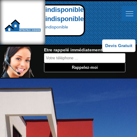
indisponible
indisponible
indisponible
Devis Gratuit
Etre rappelé immédiatement: