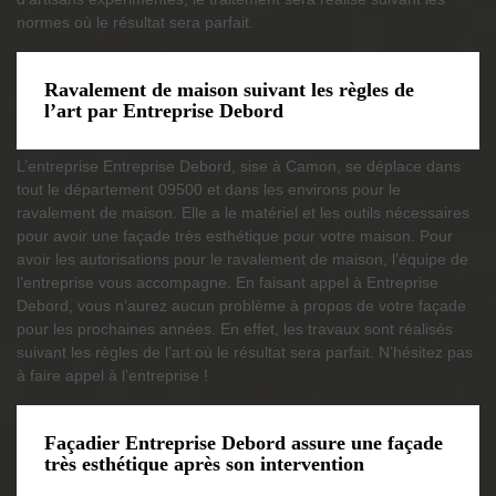
normes où le résultat sera parfait.
Ravalement de maison suivant les règles de
l’art par Entreprise Debord
L’entreprise Entreprise Debord, sise à Camon, se déplace dans
tout le département 09500 et dans les environs pour le
ravalement de maison. Elle a le matériel et les outils nécessaires
pour avoir une façade très esthétique pour votre maison. Pour
avoir les autorisations pour le ravalement de maison, l’équipe de
l’entreprise vous accompagne. En faisant appel à Entreprise
Debord, vous n’aurez aucun problème à propos de votre façade
pour les prochaines années. En effet, les travaux sont réalisés
suivant les règles de l’art où le résultat sera parfait. N’hésitez pas
à faire appel à l’entreprise !
Façadier Entreprise Debord assure une façade
très esthétique après son intervention