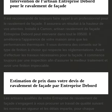
Intervention de l’artisan Entreprise Debord
pour le ravalement de façade
Il est recommandé de toujours faire appel à un professionnel pour
le ravalement de façade. Il assurera un résultat à la hauteur de
vos attentes. Installé à Camon, artisan ravalement de façade
Entreprise Debord peut intervenir dans tout le 09500. Il
améliorera l’apparence de votre maison ainsi que les
performances thermiques. Il vous donnera des conseils sur le
type de finition à choisir qui respecte les réglementations. Avant
d’effectuer les travaux nécessaires pour la façade, il commence
toujours par une inspection afin d'assurer le meilleur traitement et
avoir une finition impeccable.
Estimation de prix dans votre devis de
ravalement de façade par Entreprise Debord
Les artisans qualifiés de notre Entreprise de ravalement de
façade s’engagent à vous procurer un travail de qualité suivant
les normes en vigueur et les délais impartis, pour chaque