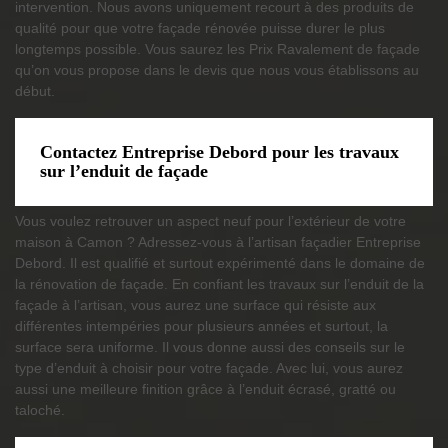
intervention. Nous avons uniquement recourt à des produits de
qualité pour que votre façade rénovée puisse durer le plus
longtemps possible. Vous saurez les Prix Ravalement de façade
qu’on vous propose dans le devis que nous vous établissons au
début.
Contactez Entreprise Debord pour les travaux
sur l’enduit de façade
Vous voulez retrouver un aspect neuf pour l’extérieur de votre
maison à Camon ? Adressez-vous à l’artisan façadier Entreprise
Debord. Il est qualifié et surtout expérimenté dans le domaine de
la rénovation de façade. En confiant les travaux sur l’enduit de la
façade à l’artisan, vous aurez une surface qui résiste aux
différentes intempéries pour plusieurs années et surtout, la
surface sera uniforme. Il vous donne aussi des conseils sur le
type d’enduit à choisir pour votre façade. Avec lui, vous aurez
aussi une meilleure finition grâce à l’enduit écrasé, gratté ou
taloché.