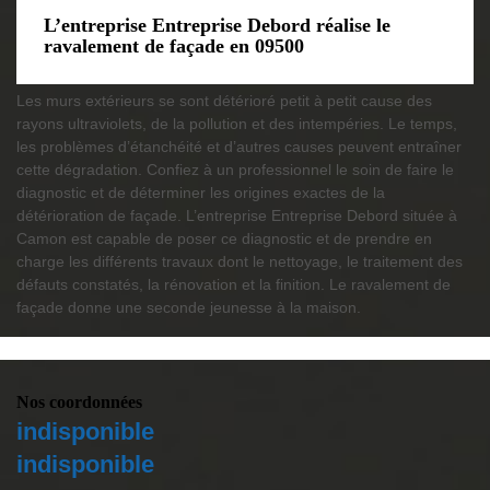
L’entreprise Entreprise Debord réalise le
ravalement de façade en 09500
Les murs extérieurs se sont détérioré petit à petit cause des
rayons ultraviolets, de la pollution et des intempéries. Le temps,
les problèmes d’étanchéité et d’autres causes peuvent entraîner
cette dégradation. Confiez à un professionnel le soin de faire le
diagnostic et de déterminer les origines exactes de la
détérioration de façade. L’entreprise Entreprise Debord située à
Camon est capable de poser ce diagnostic et de prendre en
charge les différents travaux dont le nettoyage, le traitement des
défauts constatés, la rénovation et la finition. Le ravalement de
façade donne une seconde jeunesse à la maison.
Nos coordonnées
indisponible
indisponible