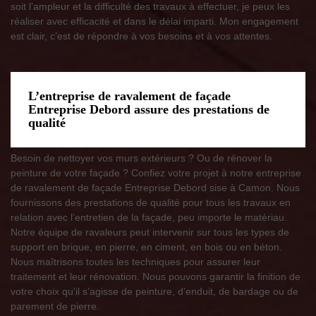
soit l’ampleur et la difficulté des travaux à effectuer, je peux les
réaliser avec efficacité et dans le délai imparti. Mon engagement
est clair, c’est de répondre à vos besoins et à vos attentes.
L’entreprise de ravalement de façade
Entreprise Debord assure des prestations de
qualité
Besoin de nettoyer vos murs extérieurs ? Ou de rénover la
peinture de votre façade ? Confiez votre projet à notre entreprise
de ravalement de façade Entreprise Debord sise à Camon. Nous
fournissons des prestations de qualité pour tous les travaux en
relation avec l’entretien de la façade, peu importe le matériau.
Notre équipe de ravaleurs peut intervenir sur tous les types de
support en brique, en pierre, en ciment, en bois ou en béton.
Nous maîtrisons toutes les techniques pour assurer leur
traitement et leur rénovation. Nous pouvons garantir la finition de
votre choix qu'il s’agisse de peinture, d’enduit, de bardage ou de
parement de pierre.