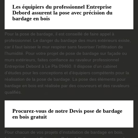
Les équipiers du professionnel Entreprise
Debord assurent la pose avec précision du
bardage en bois
Pour la pose de bardage, il est conseillé de faire appel à
professionnel. Le danger du bardage des murs extérieurs existe,
car il faut laisser le mur respirer sans favoriser l’infiltration de
l’humidité. Pour votre projet de pose de bardage sur façade ou
murs extérieurs, faites confiance au ravaleur professionnel
Entreprise Debord à Le Pla 09460. Il dispose d’un cabinet
d’études pour les conceptions et d’équipiers compétents pour la
réalisation de la pose de bardage. La pose des éléments pour
bardage en bois est réalisée par des couvreurs et des ravaleurs
qualifiés.
Procurez-vous de notre Devis pose de bardage
en bois gratuit
Pour chacun de vos projets d’installation de bardage en bois,