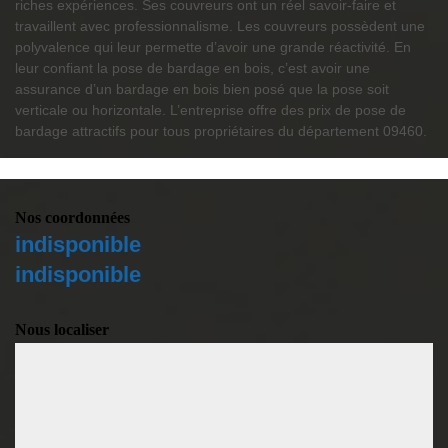
riches expériences. Ses couvreurs ont un réel savoir-faire et
travaillent avec professionnalisme. Les couvreurs possèdent une
polyvalence qui leur permette d’avoir une grande réactivité. En
leur confiant la pose de bardage en bois, c’est avoir une
assurance d’un bardage en bois bien posé que la pose soit
verticale ou horizontale. L’entreprise offre des prix de pose de
bardage attractifs pour tous propriétaires du département 09460.
Nos coordonnées
indisponible
indisponible
Nous localiser