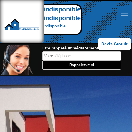
indisponible
indisponible
indisponible
Devis Gratuit
Etre rappelé immédiatement: