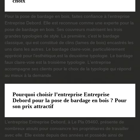
choix
Pour la pose de bardage en bois, faites confiance à l’entreprise
Entreprise Debord. Elle est reconnue comme une experte pour la
pose de bardage en bois. Ses couvreurs maitrisent les trois
grandes typologies de style. La première, c’est le bardage
classique, qui est constitué de clins (lames de bois) encastrés les
uns dans les autres. Le bardage claire-voie, particulièrement
apprécié pour l’esthétique,est la deuxième typologie. Le bardage
faux claire-voie est la troisième typologie. L'entreprise
accompagne ses clients pour le choix de la typologie qui répond
au mieux à la demande.
Pourquoi choisir l’entreprise Entreprise
Debord pour la pose de bardage en bois ? Pour
son prix attractif
L’entreprise Entreprise Debord, à Le Pla 09460, présente de
nombreux atouts pour convaincre les propriétaires de travailler
avec elle. Elle existe depuis des années et possède ainsi de