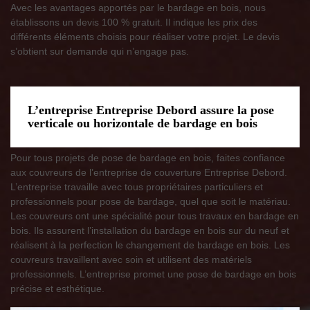
Avec les avantages apportés par le bardage en bois, nous
établissons un devis 100 % gratuit. Il indique les prix des
différents éléments choisis pour réaliser votre projet. Le devis
s’obtient sur demande qui n’engage pas.
L’entreprise Entreprise Debord assure la pose
verticale ou horizontale de bardage en bois
Pour tous projets de pose de bardage en bois, faites confiance
aux couvreurs de l’entreprise de couverture Entreprise Debord.
L’entreprise travaille avec tous propriétaires particuliers et
professionnels pour pose de bardage, quel que soit le matériau.
Les couvreurs ont une spécialité pour tous travaux en bardage en
bois. Ils assurent l’installation du bardage en bois sur du neuf et
réalisent à la perfection le changement de bardage en bois. Les
couvreurs travaillent avec soin et utilisent des matériels
professionnels. L’entreprise promet une pose de bardage en bois
précise et esthétique.