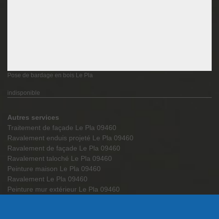
Pose de bardage en bois Le Pla
indisponible
Autres services
Traitement de façade Le Pla 09460
Ravalement enduis projeté Le Pla 09460
Ravalement de façade Le Pla 09460
Ravalement taloché Le Pla 09460
Peinture maison Le Pla 09460
Ravalement Le Pla 09460
Peinture mur extérieur Le Pla 09460