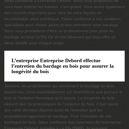
faites confiance à Entreprise Debord. Nous vous proposons de
nous faire estimer les travaux, c’est gratuit. Vous aurez également
des conseils importants pour faire de votre façade un
incontestable atout esthétique. Faites confiance à nos ravaleurs
spécialisés pour choisir, poser et bien entretenir votre bardage.
Nous vous promettons d’être un professionnel pour pose de
bardage en bois Le Pla sûr et non décevant qui vous offre un
devis détaillé pour chaque projet.
L’entreprise Entreprise Debord effectue
l’entretien du bardage en bois pour assurer la
longévité du bois
Souvent, les propriétaires qui choisissent le bardage en bois,
basent leur choix essentiellement sur l’esthétisme que procure le
bois et l’isolation thermique qu’il assure. La longévité du bois
dépend des caractéristiques de l’essence du bois. Il faut savoir
que cette dernière dépend aussi de l’entretien que les
propriétaires apportent au bardage. Pour l’entretien de vos
bardages en bois, faites confiance aux couvreurs de l’entreprise
Entreprise Debord, installée à Le Pla 09460. Ils assurent