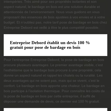
intempéries. Très aimé pour ses propriétés isolantes et son
aspect naturel, le bardage en bois est une solution durable et
attentionnée de l’environnement. Nous vous guidons en vous
proposant des essences de bois ajustées à vos envies et à votre
budget. Et n’oubliez pas, notre tarif pose de bardage en bois chez
Entreprise Debord est veillé à être le plus compétitif possible.
Entreprise Debord établit un devis 100 %
gratuit pour pose de bardage en bois
Pour l’entreprise Entreprise Debord, la pose de bardage en bois
procure plusieurs avantages. Le premier avantage visible, c’est
l’esthétisme que le bardage bois procure à une propriété, cela
donne un aspect naturel et rappel les chalets ou la ruralité. Les
deux avantages qui ne soient pas, mais qui se vivent, c’est le
confort. Le bardage en bois apporte une chaleur. Le bardage en
bois participe à l’isolation thermique. Pour connaître les coûts de
la pose de bardage en bois par cette entreprise, il suffit de
déposer une demande de devis, ce dernier est 100 % gratuit.