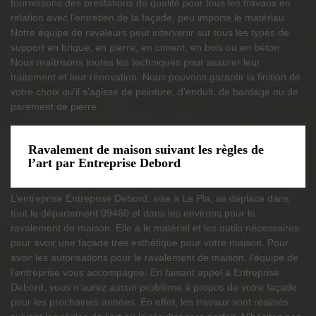
fournissons des prestations de qualité pour tous les travaux en
relation avec l’entretien de la façade, peu importe le matériau.
Notre équipe de ravaleurs peut intervenir sur tous les types de
support en brique, en pierre, en ciment, en bois ou en béton.
Nous maîtrisons toutes les techniques pour assurer leur
traitement et leur rénovation. Nous pouvons garantir la finition de
votre choix qu'il s’agisse de peinture, d’enduit, de bardage ou de
parement de pierre.
Ravalement de maison suivant les règles de
l’art par Entreprise Debord
L’entreprise Entreprise Debord, sise à Le Pla, se déplace dans
tout le département 09460 et dans les environs pour le
ravalement de maison. Elle a le matériel et les outils nécessaires
pour avoir une façade très esthétique pour votre maison. Pour
avoir les autorisations pour le ravalement de maison, l’équipe de
l’entreprise vous accompagne. En faisant appel à Entreprise
Debord, vous n’aurez aucun problème à propos de votre façade
pour les prochaines années. En effet, les travaux sont réalisés