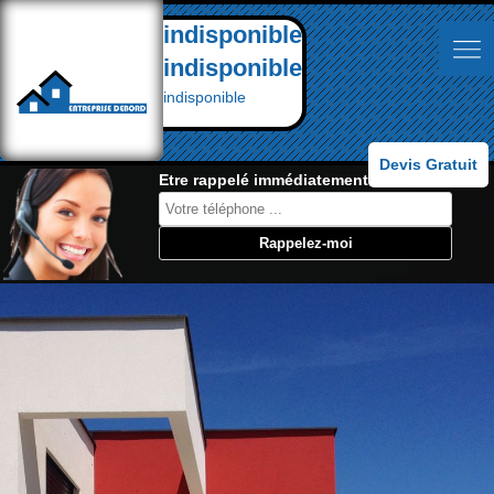
indisponible
indisponible
indisponible
Devis Gratuit
Etre rappelé immédiatement: