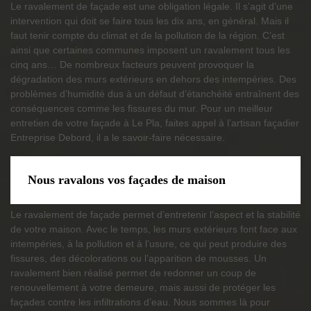
Le ravalement de façade est une obligation légale. Il s’agit d’une
intervention qui doit se faire tous les dix ans, en général. Mais il
faut tenir compte du climat et de la pollution de la région. C’est
ainsi que certaines communes imposent un ravalement tous les
cinq ans… De nombreux facteurs peuvent provoquer la
dégradation des murs extérieurs en dehors des intempéries. Des
problèmes d’humidité dus à un défaut d’étanchéité entraînent des
conséquences comme les fissures du mur. Pour un meilleur
entretien de votre façade à Le Pla, faites appel à l’artisan façadier
Entreprise Debord, il a le savoir-faire nécessaire.
Nous ravalons vos façades de maison
Le ravalement de façade permet d’entretenir l’aspect et la stabilité
de votre maison. Avec le temps, les murs extérieurs font face aux
intempéries, à la pollution et à l’usure, ce qui peut produire des
fissures, des décolorations ou l’apparition de mousses. Un
ravalement bien réalisé permet de redonner un coup de
renouvellement à votre demeure, mais aussi de protéger les
façades contre les infiltrations d’eau. Nous sommes là pour