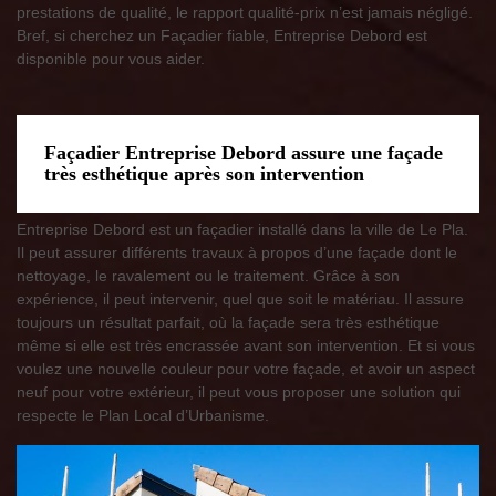
prestations de qualité, le rapport qualité-prix n’est jamais négligé.
Bref, si cherchez un Façadier fiable, Entreprise Debord est
disponible pour vous aider.
Façadier Entreprise Debord assure une façade
très esthétique après son intervention
Entreprise Debord est un façadier installé dans la ville de Le Pla.
Il peut assurer différents travaux à propos d’une façade dont le
nettoyage, le ravalement ou le traitement. Grâce à son
expérience, il peut intervenir, quel que soit le matériau. Il assure
toujours un résultat parfait, où la façade sera très esthétique
même si elle est très encrassée avant son intervention. Et si vous
voulez une nouvelle couleur pour votre façade, et avoir un aspect
neuf pour votre extérieur, il peut vous proposer une solution qui
respecte le Plan Local d’Urbanisme.