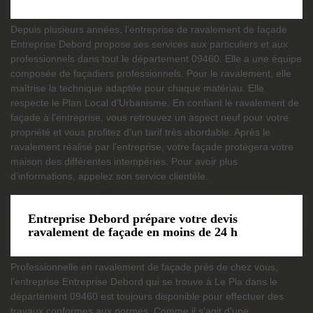
Depuis plusieurs années, l’entreprise de ravalement de façade
Entreprise Debord propose ses services aux particuliers et aux
professionnels dans tout le département 09460. Elle a une équipe
composée de façadiers professionnels. Pour le ravalement, elle
maîtrise la technique adaptée pour chaque matériau. Elle
respecte le Plan Local d’Urbanisme. En confiant le ravalement de
façade à l’entreprise, vous retrouvez un aspect neuf pour votre
propriété et vous profitez d’un tarif très abordable. Après le
ravalement réalisé par l’entreprise, votre façade protégera votre
maison des différentes intempéries. Pour avoir plus
d’informations, appelez son service clientèle.
Entreprise Debord prépare votre devis
ravalement de façade en moins de 24 h
Professionnelle en ravalement de façade près de chez vous,
l’entreprise Entreprise Debord qui se trouve à Le Pla dans le
département 09460 est toujours disponible pour effectuer des
travaux conformes aux normes. Comme il s’agit d’une