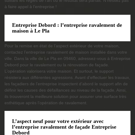
suivant les règles de l’art où le résultat sera parfait. N’hésitez pas
à faire appel à l’entreprise !
Entreprise Debord : l’entreprise ravalement de
maison à Le Pla
Pour la remise en état de l’aspect extérieur de votre maison,
contactez l’entreprise ravalement de maison installée dans votre
ville. Dans la ville de Le Pla en 09460, adressez-vous à Entreprise
Debord pour le ravalement ou la rénovation de façade.
L’opération valorisera votre maison. Et surtout, le support
résistera aux différentes agressions. Avant d’effectuer les travaux,
les façadiers de l’entreprise inspectent d’abord le support afin de
définir les causes des défaillances au niveau de la façade. Ainsi,
ils trouveront la meilleure solution pour assurer une surface très
esthétique après l’opération de ravalement.
L’aspect neuf pour votre extérieur avec
l’entreprise ravalement de façade Entreprise
Debord