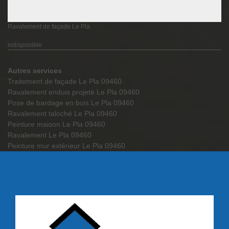
Ravalement de façade Le Pla
indisponible
Autres services
Traitement de façade Le Pla 09460
Ravalement enduis projeté Le Pla 09460
Pose de bardage en bois Le Pla 09460
Ravalement taloché Le Pla 09460
Peinture maison Le Pla 09460
Ravalement Le Pla 09460
Peinture mur extérieur Le Pla 09460