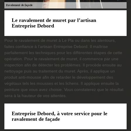
Le ravalement de muret par l’artisan
Entreprise Debord
Pour le ravalement de muret à Le Pla ou dans les alentours,
faites confiance à l’artisan Entreprise Debord. Il maîtrise
parfaitement les techniques pour les différentes étapes de cette
opération. Pour le ravalement de muret, il commence par une
inspection afin de détecter les problèmes. Il procède ensuite au
nettoyage puis au traitement du muret. Après, il applique un
produit anti-mousse afin de retarder le développement des
végétaux tels les mousses et les lichens. Il applique ensuite la
peinture que vous avez choisie. Vous constaterez que le résultat
sera à la hauteur de vos attentes.
Entreprise Debord, à votre service pour le
ravalement de façade