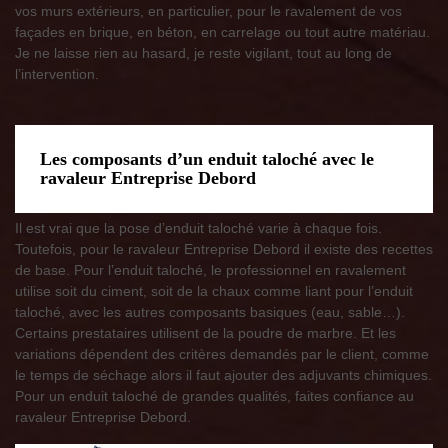
vos murs extérieurs, en particulier, pour le ravalement de vos
façades en brique, en béton, en carrelage ou tout autre matériau.
Je ne laisse rien au hasard, je reste vigilant, tout au long de
l’intervention.
Les composants d’un enduit taloché avec le
ravaleur Entreprise Debord
Il est vrai que la pose d’enduit taloché varie à chaque fois.
Toutefois, pour le ravaleur Entreprise Debord il existe des recettes
de base. Pour l’enduit taloché, le professionnel en ravalement
utilise soit du ciment, soit de la chaux comme liant pour l’enduit
taloché, avec les autres composants basiques (eau, sable…).
Certains prestataires utilisent de la poudre de marbre. Et les
variations dépendent des critères demandés par le client, comme
le temps de séchage alors il faut ajouter des adjuvants chimiques.
Pour un enduit taloché de grandes qualités, faites confiance au
ravaleur Entreprise Debord.