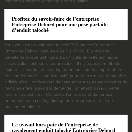
par cette entreprise et ses ravaleurs qualifiés.
Profitez du savoir-faire de l’entreprise
Entreprise Debord pour une pose parfaite
d’enduit taloché
Vous voulez un ravalement taloché ? Contactez l’entreprise
Entreprise Debord installée à Le Pla 09460. Elle maitrise
parfaitement cette technique. La difficulté de cette technique,
c’est qu’elle n’est pas ‘standardisable’. Il n’y a pas de méthode
unique. L’intervention est adaptée en fonction du support et du
résultat demandé. L’enduit taloché permet un rendu personnalisé,
individualisé. Les façadiers de cette entreprise peuvent donner de
multiples effets, suivant la demande : un effet brosse, un effet
lissé, un aspect crépi. Contactez l’entreprise et demandez
l’intervention de ses façadiers pour réaliser votre projet de
ravalement taloché.
Le travail hors pair de l’entreprise de
ravalement enduit taloché Entreprise Debord