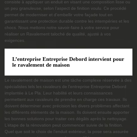
consiste à appliquer un enduit en visant une composition lisse ou
un peu granuleuse, selon l’aspect de finition voulu. Ce procédé
permet de moderniser et d’embellir votre façade tout en
garantissant une protection durable contre les intempéries et les
chocs. Nous mettons notre savoir-faire à votre service pour
réaliser un Ravalement taloché de qualité, ajusté à vos
exigences.
L’entreprise Entreprise Debord intervient pour
le ravalement de maison
Le ravalement de maison est une tâche complexe réservée à des
spécialistes tels les ravaleurs de l’entreprise Entreprise Debord
implantée à Le Pla. Leur habilité et leurs connaissances
permettent aux ravaleurs de prendre en charge ces travaux. Ils
doivent déterminer avec précision les divers problèmes affectant
les différents éléments de la maison. Ils doivent ensuite apporter
les bonnes solutions pour traiter ces dégâts après le nettoyage.
L’étape de la rénovation peut commencer suivie de la finition.
Quel que soit le choix de l’enduit extérieur, la pose sera assurée