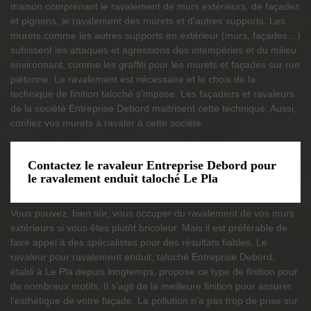
maison comprenant le ravalement de murs extérieurs, de façades
et pignons, le ravalement des murets et d’autres supports. Les
murets comme les autres supports en extérieur (murs, façades…)
subissent les attaques et agressions des intempéries et du milieu
environnant, comme les graffiti pour les murets et façades sur rue
piétonne. Le ravalement est nécessaire et le choix de la
technique de finition taloché s’impose. Les façadiers et ravaleurs
de la société Entreprise Debord maitrisent cette technique. Aussi,
confiez vos murets à ravaler à cette société.
Contactez le ravaleur Entreprise Debord pour
le ravalement enduit taloché Le Pla
Vous pouvez, bien sûr, vous occuper du ravalement de vos murs
extérieurs si vous êtes plutôt bricoleur. Mais il est préférable de
faire appel à des spécialistes pour des résultats fiables. Le
ravaleur pour ravalement enduit, taloché Entreprise Debord,
établi à Le Pla depuis longtemps, propose ce type de finition pour
de nombreux motifs. Il s’agit de la meilleure finition pour assurer
l’esthétique de votre façade. La pollution n’a pas trop de prise sur