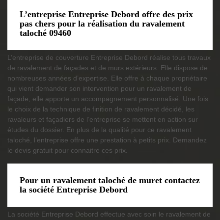
L’entreprise Entreprise Debord offre des prix
pas chers pour la réalisation du ravalement
taloché 09460
L’entreprise de couverture Entreprise Debord réalise tous travaux
de ravalement de façades et de murs extérieurs. Elle dispose de
nombreuses années d’expertise. Elle offre à chaque propriétaire
qui vient demander son intervention pour un ravalement de
façade, elle apporte un accompagnement personnalisé. Une fois
le choix de la technique de finition de ravalement décidé, les
ravaleurs et façadiers de l’entreprise se mettent en action sur
études du dossier. En plus de la qualité pour ce ravalement
taloché, l’entreprise offre une prestation à petits prix. Demandez
le devis gratuit pour connaitre ces prix.
Pour un ravalement taloché de muret contactez
la société Entreprise Debord
La société Entreprise Debord effectue avec soin le ravalement de