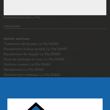
Ravalement taloché Le Pla
indisponible
Autres services
Traitement de façade Le Pla 09460
Ravalement enduis projeté Le Pla 09460
Ravalement de façade Le Pla 09460
Pose de bardage en bois Le Pla 09460
Peinture maison Le Pla 09460
Ravalement Le Pla 09460
Peinture mur extérieur Le Pla 09460