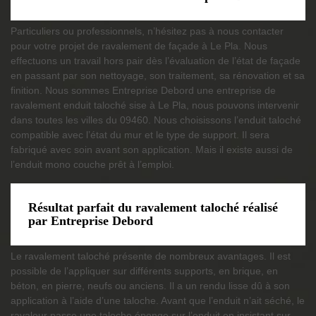
Particuliers ou professionnels, n’hésitez pas à nous contacter
pour votre projet de ravalement de façade à Le Pla. Nous
effectuons un travail hors pair dès l’évaluation de l’état de façade
en passant par son nettoyage, son traitement, sa rénovation et sa
finition. Nous sommes Entreprise Debord une entreprise de
ravalement enduit taloché sise à Le Pla, nous pouvons intervenir
dans toutes les villes du 09460. Nous choisissons l’enduit taloché
compatible avec l’état du mur et le type de support. Il sera
fabriqué avec soin avant son application. Mais il existe aussi de
l’enduit mono couche prêt à l’emploi.
Résultat parfait du ravalement taloché réalisé
par Entreprise Debord
Le ravalement taloché présente de nombreux avantages. Il est
possible de l’appliquer sur différents supports, en brique, en
béton, en pierre, neufs ou anciens. Il a un rendu lisse dû à son
application à l’aide d’une taloche. Avant que l’enduit n’ait séché, le
ravaleur passe une taloche éponge sur l’enduit en insistant sur