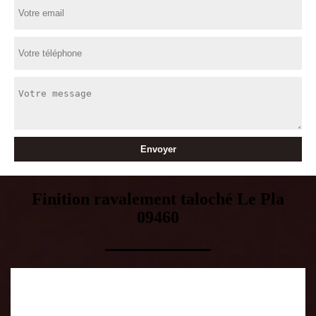
Finition ravalement taloché Le Pla
09460