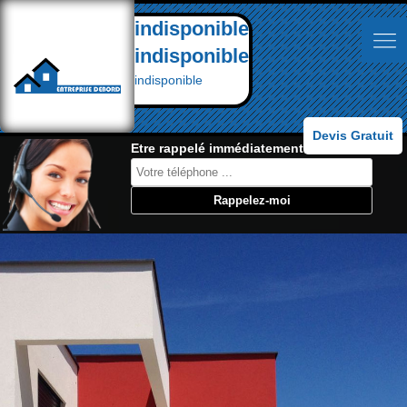
indisponible
indisponible
indisponible
Devis Gratuit
Etre rappelé immédiatement: