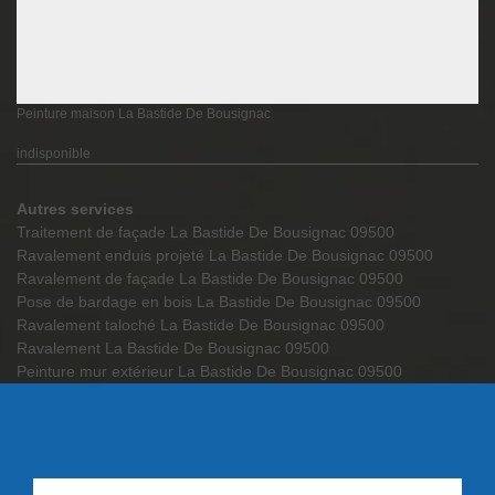
Peinture maison La Bastide De Bousignac
indisponible
Autres services
Traitement de façade La Bastide De Bousignac 09500
Ravalement enduis projeté La Bastide De Bousignac 09500
Ravalement de façade La Bastide De Bousignac 09500
Pose de bardage en bois La Bastide De Bousignac 09500
Ravalement taloché La Bastide De Bousignac 09500
Ravalement La Bastide De Bousignac 09500
Peinture mur extérieur La Bastide De Bousignac 09500