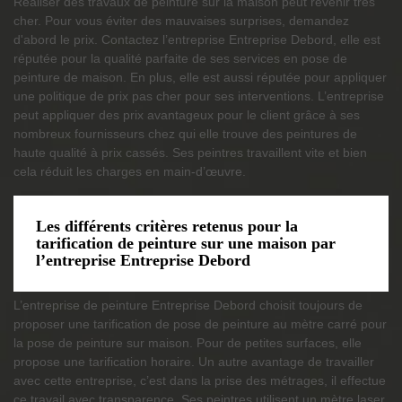
Réaliser des travaux de peinture sur la maison peut revenir très
cher. Pour vous éviter des mauvaises surprises, demandez
d'abord le prix. Contactez l’entreprise Entreprise Debord, elle est
réputée pour la qualité parfaite de ses services en pose de
peinture de maison. En plus, elle est aussi réputée pour appliquer
une politique de prix pas cher pour ses interventions. L’entreprise
peut appliquer des prix avantageux pour le client grâce à ses
nombreux fournisseurs chez qui elle trouve des peintures de
haute qualité à prix cassés. Ses peintres travaillent vite et bien
cela réduit les charges en main-d’œuvre.
Les différents critères retenus pour la
tarification de peinture sur une maison par
l’entreprise Entreprise Debord
L’entreprise de peinture Entreprise Debord choisit toujours de
proposer une tarification de pose de peinture au mètre carré pour
la pose de peinture sur maison. Pour de petites surfaces, elle
propose une tarification horaire. Un autre avantage de travailler
avec cette entreprise, c’est dans la prise des métrages, il effectue
ce travail avec transparence. Ses peintres utilisent un mètre laser