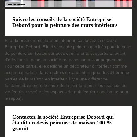
Suivre les conseils de la société Entreprise
Debord pour la peinture des murs intérieurs
Pour la pose de peinture en intérieur, contactez la société
Entreprise Debord. Elle dispose de peintres qualifiés pour la pose
de peinture sur toutes surfaces et différents supports. Et avant
d’effectuer la pose, la société propose son accompagnement.
Pour cette partie, elle désigne un décorateur d’intérieur comme
accompagnateur dans le choix de la peinture pour les différentes
parties de la maison en intérieur. Il y a une différence
fondamentale entre le choix de la peinture pour les espaces de
vie (couleur vive) et les espaces de nuit (couleur apaisante pour
le repos).
Contactez la société Entreprise Debord qui
établit un devis peinture de maison 100 %
gratuit