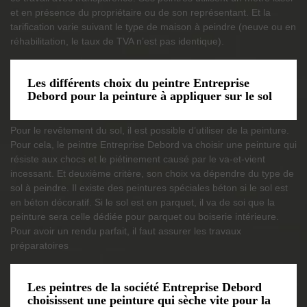
et en présence du propriétaire ou de son représentant. Et la
tarification varie suivant le type de maison à peindre (neuve ou en
réhabilitation, le taux de TVA n’est pas identique).
Les différents choix du peintre Entreprise
Debord pour la peinture à appliquer sur le sol
Pour le revêtement du sol, il est possible d’utiliser de la peinture.
Pour cela, le peintre Entreprise Debord va choisir une peinture qui
résiste aux chocs et le piétinement causé par le va-et-vient
incessant. Et deuxième critère, son choix va dépendre du type de
sol à peindre. Il existe des peintures spéciales béton si le sol est
en béton décoratif. Si le sol est en parquet, il va de soi que la
peinture sera celle dédiée pour parquet ou boiserie intérieure.
Pour avoir un rendu parfait, il faut assurer les travaux
préparatoires
Les peintres de la société Entreprise Debord
choisissent une peinture qui sèche vite pour la