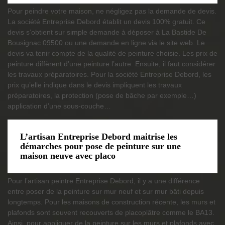
Pour peindre votre maison, ne négligez pas la demande de devis.
La société Entreprise Debord établit un devis 100% gratuit. Ce
devis s’obtient sur simple demande à déposer à La Bastide De
Bousignac 09500 ou une demande en ligne via le site web. Le
devis va tenir compte de la qualité de peinture choisie. Les prix de
peinture diffèrent d’une peinture l’autre. Ensuite, il faut considérer
les travaux préparatoires. Pour la société Entreprise Debord, les
prix qu’elle indique dans le devis impliquent les travaux
préparatoires, la protection (pose de bâche par exemple…)
application d’une sous-couche…
L’artisan Entreprise Debord maitrise les
démarches pour pose de peinture sur une
maison neuve avec placo
Pour l’artisan peintre Entreprise Debord, il y a une différence
entre poser de la peinture sur mur neuf et sur mur bâti depuis
longtemps. Pour les maisons de construction récente, les murs et
plafonds sont souvent recouverts de placoplâtre comme le BA13.
Ainsi, pour appliquer de la peinture sur les murs et plafonds avec