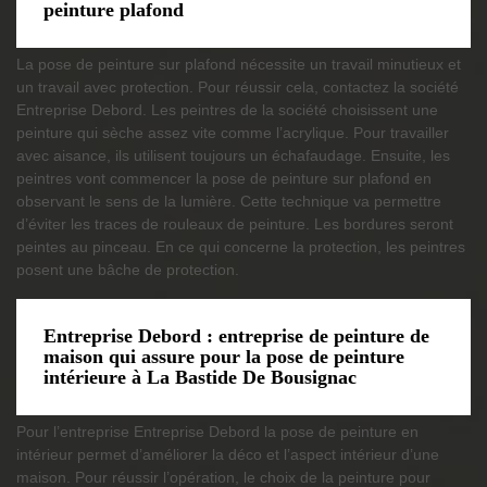
peinture plafond
La pose de peinture sur plafond nécessite un travail minutieux et
un travail avec protection. Pour réussir cela, contactez la société
Entreprise Debord. Les peintres de la société choisissent une
peinture qui sèche assez vite comme l’acrylique. Pour travailler
avec aisance, ils utilisent toujours un échafaudage. Ensuite, les
peintres vont commencer la pose de peinture sur plafond en
observant le sens de la lumière. Cette technique va permettre
d’éviter les traces de rouleaux de peinture. Les bordures seront
peintes au pinceau. En ce qui concerne la protection, les peintres
posent une bâche de protection.
Entreprise Debord : entreprise de peinture de
maison qui assure pour la pose de peinture
intérieure à La Bastide De Bousignac
Pour l’entreprise Entreprise Debord la pose de peinture en
intérieur permet d’améliorer la déco et l’aspect intérieur d’une
maison. Pour réussir l’opération, le choix de la peinture pour