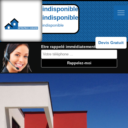
indisponible
indisponible
indisponible
Devis Gratuit
Etre rappelé immédiatement: