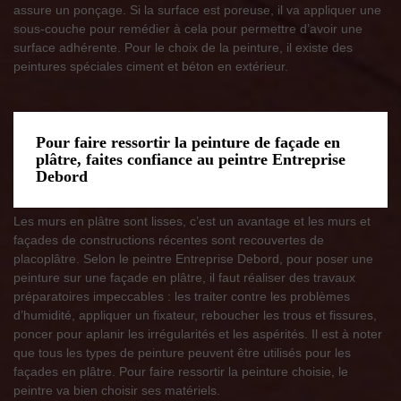
assure un ponçage. Si la surface est poreuse, il va appliquer une
sous-couche pour remédier à cela pour permettre d’avoir une
surface adhérente. Pour le choix de la peinture, il existe des
peintures spéciales ciment et béton en extérieur.
Pour faire ressortir la peinture de façade en
plâtre, faites confiance au peintre Entreprise
Debord
Les murs en plâtre sont lisses, c’est un avantage et les murs et
façades de constructions récentes sont recouvertes de
placoplâtre. Selon le peintre Entreprise Debord, pour poser une
peinture sur une façade en plâtre, il faut réaliser des travaux
préparatoires impeccables : les traiter contre les problèmes
d’humidité, appliquer un fixateur, reboucher les trous et fissures,
poncer pour aplanir les irrégularités et les aspérités. Il est à noter
que tous les types de peinture peuvent être utilisés pour les
façades en plâtre. Pour faire ressortir la peinture choisie, le
peintre va bien choisir ses matériels.