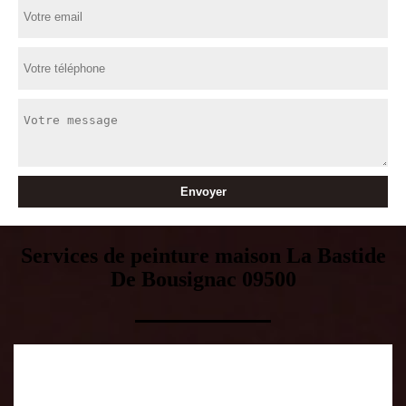
Services de peinture maison La Bastide
De Bousignac 09500