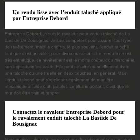
Un rendu lisse avec l’enduit taloché appliqué
par Entreprise Debord
Entreprise Debord, je suis le ravaleur pour enduit taloché de La
Bastide De Bousignac. Je suis compétent pour assurer tout type
de revêtement, mais je choisis, le plus souvent, l’enduit taloché
tant que c’est possible, pour diverses raisons. Le rendu lisse est
très esthétique, ce revêtement est le moins coûteux du marché et
son application est aisée. Elle peut se faire manuellement avec
une taloche ou une truelle en deux couches, en général. Mais
l’enduit taloché peut s’appliquer également de manière
mécanique à l’aide d’un pistolet. Le plus important, c’est que le
mur doit être sain et propre.
Contactez le ravaleur Entreprise Debord pour
le ravalement enduit taloché La Bastide De
Bousignac
Vous pouvez, bien sûr, vous occuper du ravalement de vos murs