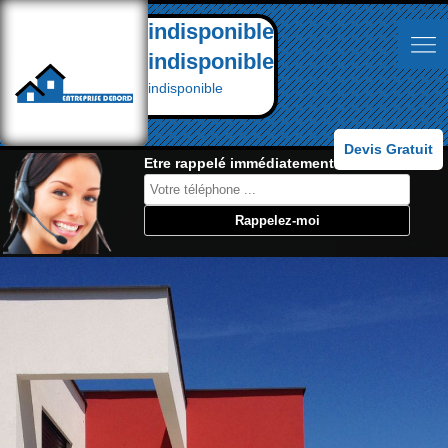
indisponible
indisponible
indisponible
Devis Gratuit
Etre rappelé immédiatement: