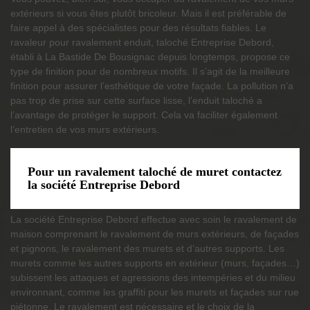
extérieurs si vous êtes plutôt bricoleur. Mais il est préférable de
faire appel à des spécialistes pour des résultats fiables. Le
ravaleur pour ravalement enduit, taloché Entreprise Debord,
établi à La Bastide De Bousignac depuis longtemps, propose ce
type de finition pour de nombreux motifs. Il s’agit de la meilleure
finition pour assurer l’esthétique de votre façade. La pollution n’a
pas trop de prise sur cette surface lisse, l’enduit taloché a
l’avantage de protéger le support. Cela va faciliter également
l’entretien de vos murs extérieurs.
Pour un ravalement taloché de muret contactez
la société Entreprise Debord
La société Entreprise Debord effectue avec soin le ravalement de
maison comprenant le ravalement de murs extérieurs, de façades
et pignons, le ravalement des murets et d’autres supports. Les
murets comme les autres supports en extérieur (murs, façades…)
subissent les attaques et agressions des intempéries et du milieu
environnant, comme les graffiti pour les murets et façades sur rue
piétonne. Le ravalement est nécessaire et le choix de la