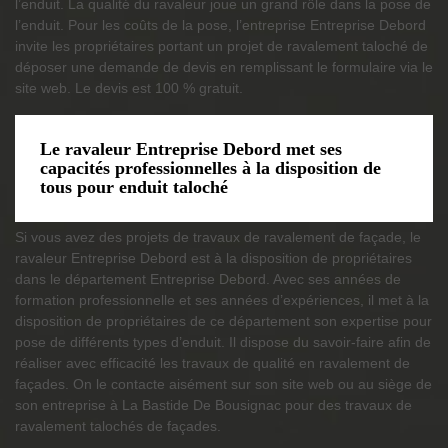
l’enduit. La qualité du ravaleur joue un grand rôle dans la pose de
l’enduit. Pour les coûts de la pose, l’entreprise Entreprise Debord
invite les propriétaires portant un projet de ravalement taloché de
déposer une demande de devis en remplissant le formulaire via le
site web. Le devis est 100 % gratuit.
Le ravaleur Entreprise Debord met ses
capacités professionnelles à la disposition de
tous pour enduit taloché
Si vous avez des projets de travaux de ravalement de façade, le
ravaleur Entreprise Debord est à la disposition de propriétaires
dans le département Entreprise Debord. Avec ses années de
formation professionnelle et ses années d’expériences, il met à la
disposition de propriétaires de ce département son expertise pour
pose de différents types d’enduit. Il dispose du savoir-faire afin de
réaliser avec efficacité les travaux de qualité en ravalement de
façades. On le contacte aisément sur son site web ou au siège de
son entreprise à La Bastide De Bousignac pour des travaux de
ravalement talochés de façades.