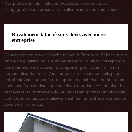
Nos professionnels maitrisent beaucoup ce domaine et
s’engagent à vous procurer le meilleur rendu que vous voulez.
Ravalement taloché sous devis avec notre
entreprise
Confiez vos travaux de taloche facade à Entreprise Debord et ses
ravaleurs qualifiés. Vous allez bénéficier d’un rendu qui répond à
vos attentes. Vous pouvez nous appeler pour obtenir un devis
personnalisé du projet. Vous aurez les meilleurs conseils pour
entretenir vos murs extérieurs après un strict ravalement. Faites
confiance à nos artisans qui maitrisent tout dans ce domaine, ils
respectent les normes en vigueur et restent professionnels coûte
que coûte. Le rapport qualité-prix est maintenu chez nous afin de
vous servir au mieux.