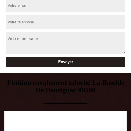
Finition ravalement taloché La Bastide
De Bousignac 09500