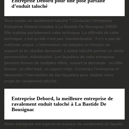
Entreprise Debord pour une pose parfaite
d’enduit taloché
Vous voulez un ravalement taloché ? Contactez l’entreprise
Entreprise Debord installée à La Bastide De Bousignac 09500.
Elle maitrise parfaitement cette technique. La difficulté de cette
technique, c’est qu’elle n’est pas ‘standardisable’. Il n’y a pas de
méthode unique. L’intervention est adaptée en fonction du
support et du résultat demandé. L’enduit taloché permet un rendu
personnalisé, individualisé. Les façadiers de cette entreprise
peuvent donner de multiples effets, suivant la demande : un effet
brosse, un effet lissé, un aspect crépi. Contactez l’entreprise et
demandez l’intervention de ses façadiers pour réaliser votre
projet de ravalement taloché.
Entreprise Debord, la meilleure entreprise de
ravalement enduit taloché à La Bastide De
Bousignac
Notre entreprise est experte en travaux de ravalement de façade