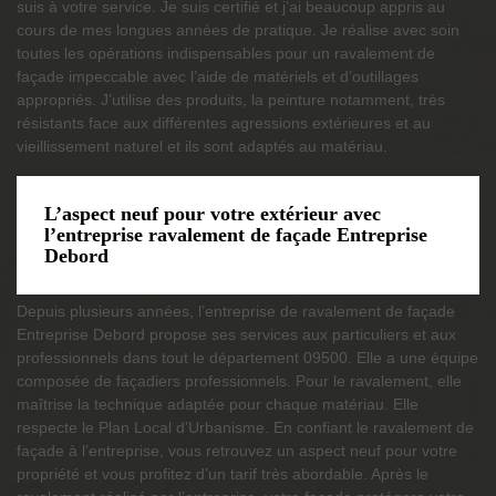
suis à votre service. Je suis certifié et j’ai beaucoup appris au
cours de mes longues années de pratique. Je réalise avec soin
toutes les opérations indispensables pour un ravalement de
façade impeccable avec l’aide de matériels et d’outillages
appropriés. J’utilise des produits, la peinture notamment, très
résistants face aux différentes agressions extérieures et au
vieillissement naturel et ils sont adaptés au matériau.
L’aspect neuf pour votre extérieur avec
l’entreprise ravalement de façade Entreprise
Debord
Depuis plusieurs années, l’entreprise de ravalement de façade
Entreprise Debord propose ses services aux particuliers et aux
professionnels dans tout le département 09500. Elle a une équipe
composée de façadiers professionnels. Pour le ravalement, elle
maîtrise la technique adaptée pour chaque matériau. Elle
respecte le Plan Local d’Urbanisme. En confiant le ravalement de
façade à l’entreprise, vous retrouvez un aspect neuf pour votre
propriété et vous profitez d’un tarif très abordable. Après le