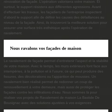
rénovation de façade. L’opération valorisera votre maison. Et
surtout, le support résistera aux différentes agressions. Avant
d’effectuer les travaux, les façadiers de l’entreprise inspectent
d’abord le support afin de définir les causes des défaillances au
niveau de la façade. Ainsi, ils trouveront la meilleure solution pour
assurer une surface très esthétique après l’opération de
ravalement.
Nous ravalons vos façades de maison
Le ravalement de façade permet d’entretenir l’aspect et la stabilité
de votre maison. Avec le temps, les murs extérieurs font face aux
intempéries, à la pollution et à l’usure, ce qui peut produire des
fissures, des décolorations ou l’apparition de mousses. Un
ravalement bien réalisé permet de redonner un coup de
renouvellement à votre demeure, mais aussi de protéger les
façades contre les infiltrations d’eau. Nous sommes là pour
réaliser vos projets de Ravalement de maison La Bastide De
Bousignac avec des solutions ajustées à vos exigences.