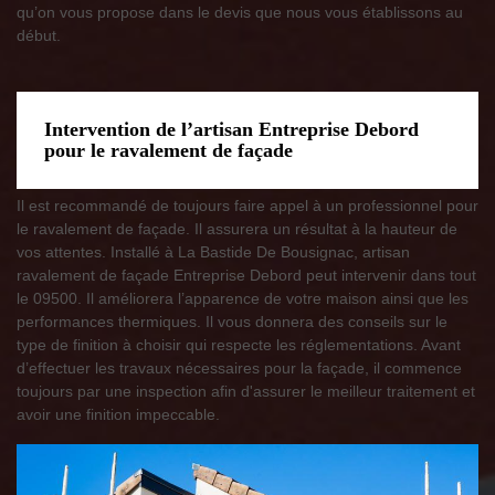
qu’on vous propose dans le devis que nous vous établissons au
début.
Intervention de l’artisan Entreprise Debord
pour le ravalement de façade
Il est recommandé de toujours faire appel à un professionnel pour
le ravalement de façade. Il assurera un résultat à la hauteur de
vos attentes. Installé à La Bastide De Bousignac, artisan
ravalement de façade Entreprise Debord peut intervenir dans tout
le 09500. Il améliorera l’apparence de votre maison ainsi que les
performances thermiques. Il vous donnera des conseils sur le
type de finition à choisir qui respecte les réglementations. Avant
d’effectuer les travaux nécessaires pour la façade, il commence
toujours par une inspection afin d'assurer le meilleur traitement et
avoir une finition impeccable.