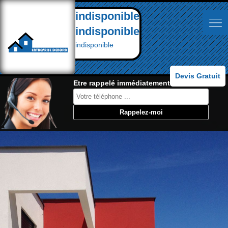
indisponible
indisponible
indisponible
Devis Gratuit
Etre rappelé immédiatement: