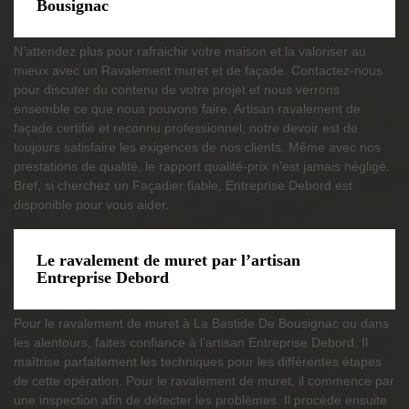
Bousignac
N’attendez plus pour rafraichir votre maison et la valoriser au
mieux avec un Ravalement muret et de façade. Contactez-nous
pour discuter du contenu de votre projet et nous verrons
ensemble ce que nous pouvons faire. Artisan ravalement de
façade certifié et reconnu professionnel, notre devoir est de
toujours satisfaire les exigences de nos clients. Même avec nos
prestations de qualité, le rapport qualité-prix n’est jamais négligé.
Bref, si cherchez un Façadier fiable, Entreprise Debord est
disponible pour vous aider.
Le ravalement de muret par l’artisan
Entreprise Debord
Pour le ravalement de muret à La Bastide De Bousignac ou dans
les alentours, faites confiance à l’artisan Entreprise Debord. Il
maîtrise parfaitement les techniques pour les différentes étapes
de cette opération. Pour le ravalement de muret, il commence par
une inspection afin de détecter les problèmes. Il procède ensuite