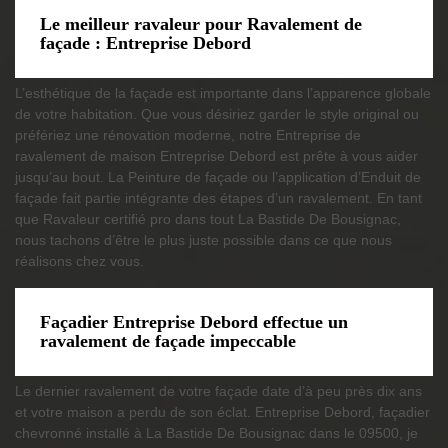
Le meilleur ravaleur pour Ravalement de
façade : Entreprise Debord
L’esthétique de la façade est importante dans l’apparence globale
de votre habitation. Que vous désiriez garder le style original ou
préfériez une rénovation moderne, notre Entreprise de
ravalement de maison Entreprise Debord est prête à vous aider
jusqu’au bout. La Peinture de façade ou l’application d’Enduit de
façade fait partie intégrante des étapes d’un ravalement. En tant
que Ravaleur certifié pro dans tout La Bastide De Bousignac,
nous tachons d’être le plus juste possible dans ce que nous
réalisons chez vous.
Façadier Entreprise Debord effectue un
ravalement de façade impeccable
Le dernier ravalement de votre façade date d’à peu près dix ans
et votre maison a perdu de son éclat. Entreprise Debord, façadier
chevronné installé à La Bastide De Bousignac dans le 09500, je