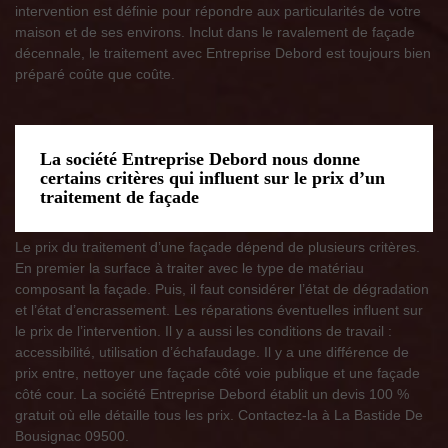
intervention est définie pour répondre aux particularités de votre
maison et de ses environs. Inclut dans le ravalement de façade
décennale, le traitement avec Entreprise Debord est toujours bien
préparé coûte que coûte.
La société Entreprise Debord nous donne
certains critères qui influent sur le prix d’un
traitement de façade
Le prix du traitement d’une façade dépend de plusieurs critères.
En premier la surface à traiter avec le type de matériau
composant la façade. Puis, il faut considérer l’état de dégradation
et l’état d’encrassement. Les réparations éventuelles influent sur
le prix de l’intervention. Il y a aussi les conditions de travail :
accessibilité, utilisation d’échafaudage. Il y a une différence de
prix entre, nettoyer une façade côté voie publique et une façade
côté cour. La société Entreprise Debord établit un devis 100 %
gratuit où elle détaille tous les prix. Contactez-la à La Bastide De
Bousignac 09500.