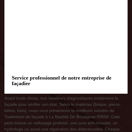
Service professionnel de notre entreprise de
façadier
Avant toute chose, nos ravaleurs diagnostiques totalement la
façade pour vérifier son état. Selon le matériau (brique, pierre,
béton, bois), nous vous présentons la meilleure solution de
Traitement de façade à La Bastide De Bousignac 09500. Cela
peut inclure un nettoyage profond, une cure anti-mousse, un
hydrofuge ou aussi une réparation des défectuosités. Chaque