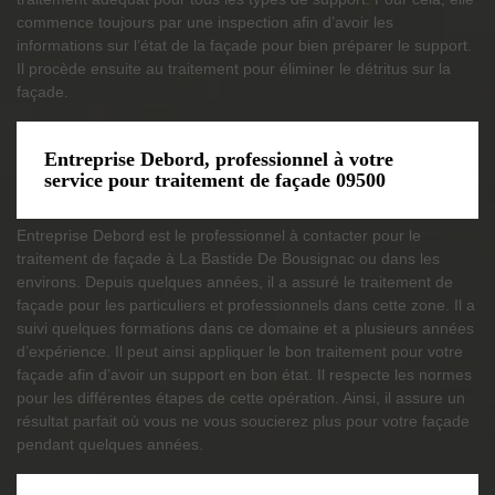
commence toujours par une inspection afin d’avoir les
informations sur l’état de la façade pour bien préparer le support.
Il procède ensuite au traitement pour éliminer le détritus sur la
façade.
Entreprise Debord, professionnel à votre
service pour traitement de façade 09500
Entreprise Debord est le professionnel à contacter pour le
traitement de façade à La Bastide De Bousignac ou dans les
environs. Depuis quelques années, il a assuré le traitement de
façade pour les particuliers et professionnels dans cette zone. Il a
suivi quelques formations dans ce domaine et a plusieurs années
d’expérience. Il peut ainsi appliquer le bon traitement pour votre
façade afin d’avoir un support en bon état. Il respecte les normes
pour les différentes étapes de cette opération. Ainsi, il assure un
résultat parfait où vous ne vous soucierez plus pour votre façade
pendant quelques années.