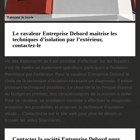
Le ravaleur Entreprise Debord maitrise les
techniques d’isolation par l’extérieur,
contactez-le
Un des traitements qu’il est possible d’effectuer sur les façades,
c’est de mettre un traitement spécifique participant à l’isolation
thermique par l’extérieur. Pour le ravaleur Entreprise Debord le
choix de la technique d’isolation nécessite un diagnostic. Il existe
plusieurs techniques possibles. Le choix de la technique dépend
du budget en premier, des caractéristiques de la maison à isoler.
Pour ce ravaleur, sa prestation consiste à effectuer le diagnostic,
présenter les possibilités et proposer la technique d’isolation
idéale… Contactez-le sur le site web pour plus de détails et
trouver les aides financières.
Contactez la société Entreprise Debord pour