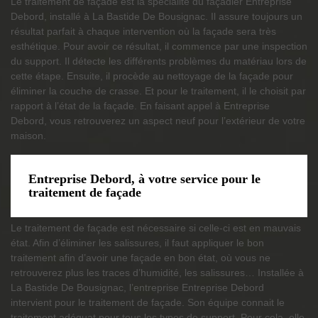
Le traitement de façade est la spécialité du façadier Entreprise
Debord, installé à La Bastide De Bousignac. Il assure toujours un
résultat parfait à chaque intervention où la façade sera très
esthétique. Pour avoir ce résultat, il commence par une inspection
du support. Il détecte les différents problèmes du matériau lors de
cette étape. Ensuite, il procède au nettoyage de la façade pour
éliminer la couche de crasse. Et pour le traitement, il le choisit par
rapport à l’état de la façade. En faisant appel à Entreprise
Debord, vous retrouverez un aspect neuf pour l’extérieur de votre
maison.
Entreprise Debord, à votre service pour le
traitement de façade
Le traitement de façade est nécessaire si celle-ci est en mauvais
état. Afin d’éliminer les salissures, il faut appliquer le bon
traitement afin d’avoir une façade en bon état, où vous ne
retrouverez plus les traces d’humidité, les salissures… Installée à
La Bastide De Bousignac, l’entreprise Entreprise Debord
intervient pour le traitement de façade. Son équipe connait le
traitement adéquat pour tous les types de support. Pour cela, elle