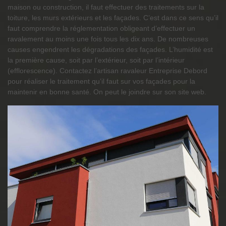
maison ou construction, il faut effectuer des traitements sur la
toiture, les murs extérieurs et les façades. C’est dans ce sens qu’il
faut comprendre la réglementation obligeant d’effectuer un
ravalement au moins une fois tous les dix ans. De nombreuses
causes engendrent les dégradations des façades. L’humidité est
la première cause, soit par l’extérieur, soit par l’intérieur
(efflorescence). Contactez l’artisan ravaleur Entreprise Debord
pour réaliser le traitement qu’il faut sur vos façades pour la
maintenir en bonne santé. On peut le joindre sur son site web.