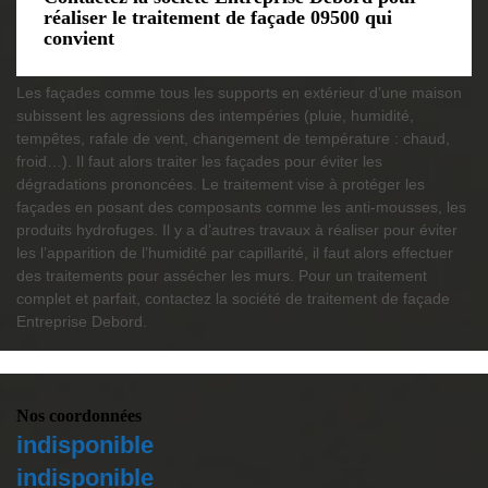
réaliser le traitement de façade 09500 qui
convient
Les façades comme tous les supports en extérieur d’une maison
subissent les agressions des intempéries (pluie, humidité,
tempêtes, rafale de vent, changement de température : chaud,
froid…). Il faut alors traiter les façades pour éviter les
dégradations prononcées. Le traitement vise à protéger les
façades en posant des composants comme les anti-mousses, les
produits hydrofuges. Il y a d’autres travaux à réaliser pour éviter
les l’apparition de l’humidité par capillarité, il faut alors effectuer
des traitements pour assécher les murs. Pour un traitement
complet et parfait, contactez la société de traitement de façade
Entreprise Debord.
Nos coordonnées
indisponible
indisponible