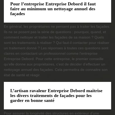
Pour l’entreprise Entreprise Debord il faut
faire au minimum un nettoyage annuel des
façades
En général, les propriétaires ne pensent pas à traiter les façades.
Ils ne se posent pas la série de questions : pourquoi, quand, et
comment nettoyer et traiter les façades de sa maison ? Quels
sont les traitements à réaliser ? Qui faut-il contacter pour réaliser
un traitement donné ? Les réponses à toutes ces questions sont
claires en contactant un professionnel comme l’entreprise
Entreprise Debord. Pour cette entreprise, le premier conseille
qu’elle donne aux propriétaires, c’est de décider d’effectuer un
nettoyage annuel des façades. Cela permettra de connaitre son
état de santé et réagir.
L’artisan ravaleur Entreprise Debord maitrise
les divers traitements de façades pour les
garder en bonne santé
Pour assurer la longévité des structures en extérieur d’une