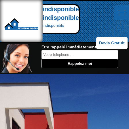
indisponible
indisponible
indisponible
Devis Gratuit
Etre rappelé immédiatement: